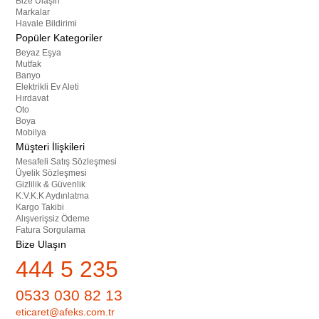
Bize Ulaşın
Markalar
Havale Bildirimi
Popüler Kategoriler
Beyaz Eşya
Mutfak
Banyo
Elektrikli Ev Aleti
Hırdavat
Oto
Boya
Mobilya
Müşteri İlişkileri
Mesafeli Satış Sözleşmesi
Üyelik Sözleşmesi
Gizlilik & Güvenlik
K.V.K.K Aydınlatma
Kargo Takibi
Alışverişsiz Ödeme
Fatura Sorgulama
Bize Ulaşın
444 5 235
0533 030 82 13
eticaret@afeks.com.tr