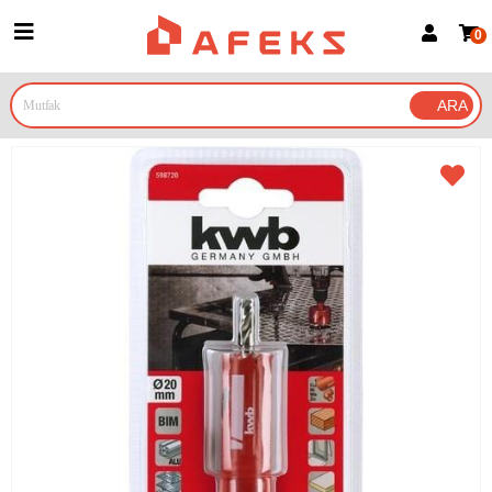
0
Üye Girişi
Üye Ol
Google İle Bağlan