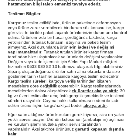
hattımızdan bilgi talep etmenizi tavsiye ederiz.
Teslimat Bilgileri
Kargonuz teslim edildiğinde, ürünün paketinde deformasyon
veya ürüne zarar verebilecek bir durum söz konusu ise, kargo
görevlisi ile birlikte paketi açarak ürünlerinizin durumunu kontrol
ediniz. Ürünlerinizde bir hasar gördüğünüz takdirde, kargo
yetkilisinden tutanak tutmasını isteyiniz ve paketi teslim
almayınız. Aksi durumlarda ürünlerin
iadesi ve değişimi
yapılmamaktadır
. Tutanak tutulan ürünler kargo firması
tarafından bize ulaştırılacak ve ürünlerin değişimi yapılacaktır.
Değişim veya iade işleminiz için Afeks Yapı Market müşteri
hizmetleri
0533 030 82 13
hattımıza ulaşarak bilgi alabilirsiniz.
Sipariş oluşturduğunuz ürünler satın alma ekranlarında size
gösterilen tarih / tarihler arasında kargoya teslim edilecektir.
Kargo teslim süreleri, kargoya veriliş tarihinden itibaren
mesafelere göre değişiklik gösterebilir. Kargo teslimatlarında
mesafelerden dolayı oluşabilecek
ek ücretler alıcıya aittir
. 30
kg ve üzeri teslimatlar araç üstü gerçekleşmektedir ve teslimat
süreleri uzayabilir. Cayma hakkı kullanılması nedeni ile iade
edilen ürüne ilişkin kargo/nakliyat bedeli
alıcıya aittir
.
Eğer satın aldığınız ürün kurulum gerektiriyorsa, size en yakın
yetkili servisi arayın. Ürünün kutusunun (ambalajının) açılması
ve kurulum işlemi mutlaka yetkili servis tarafından
yapılmalıdır. Aksi taktirde ürününüz
garanti kapsamı dışında
kalır
.