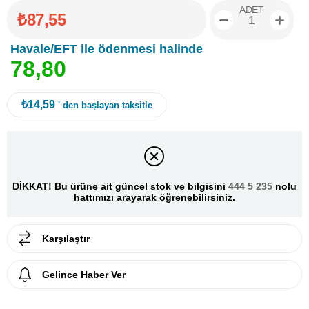
ADET
₺87,55
Havale/EFT ile ödenmesi halinde
7
8
,
8
0
₺14,59
' den başlayan taksitle
DİKKAT! Bu ürüne ait güncel stok ve bilgisini
444 5 235
nolu
hattımızı arayarak öğrenebilirsiniz.
Karşılaştır
Gelince Haber Ver