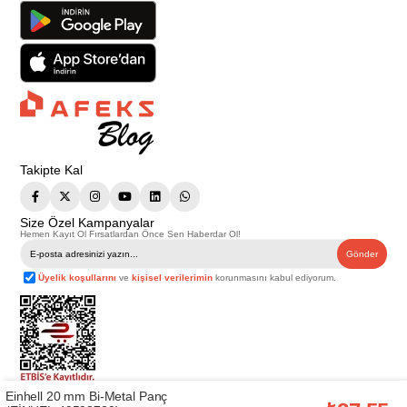
Takipte Kal
Size Özel Kampanyalar
Hemen Kayıt Ol Fırsatlardan Önce Sen Haberdar Ol!
Gönder
Üyelik koşullarını
ve
kişisel verilerimin
korunmasını kabul ediyorum.
Einhell 20 mm Bi-Metal Panç
Telif Hakkı © 2026
Afeks Yapı Market
. Tüm hakları saklıdır.