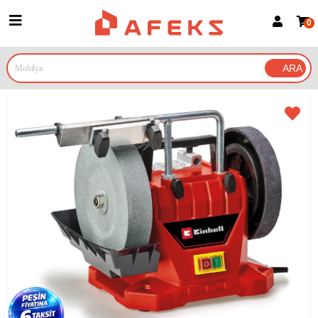
0
Üye Girişi
Üye Ol
Google İle Bağlan