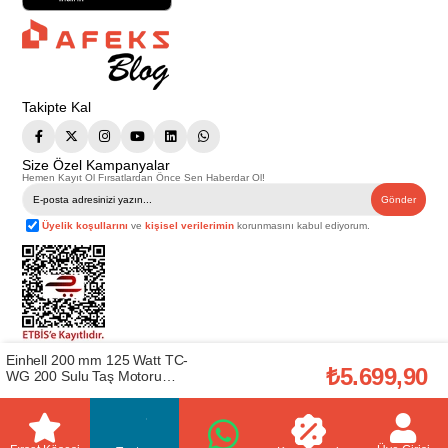
Takipte Kal
Size Özel Kampanyalar
Hemen Kayıt Ol Fırsatlardan Önce Sen Haberdar Ol!
Gönder
Üyelik koşullarını
ve
kişisel verilerimin
korunmasını kabul ediyorum.
Einhell 200 mm 125 Watt TC-
Telif Hakkı © 2026
Afeks Yapı Market
. Tüm hakları saklıdır.
₺5.699,90
WG 200 Sulu Taş Motoru
Bu web sitesindeki tüm ürünler ticari amaçlıdır. Web sitemizde yer alan
görsel ve yazılı içerikler firmamıza ait olup, firmamızın yazılı izni alınmadan
(EİNHEL.4418008)
hiçbir yazılı/görsel içerik, logo, kopyalanamaz, kaynak gösterilemez ve
başka yerlerde kullanılamaz. İçeriklerin izin alınmadan kopyalanması ve
kullanılması 5846 sayılı Fikir ve Sanat Eserleri Yasasına göre suçtur.