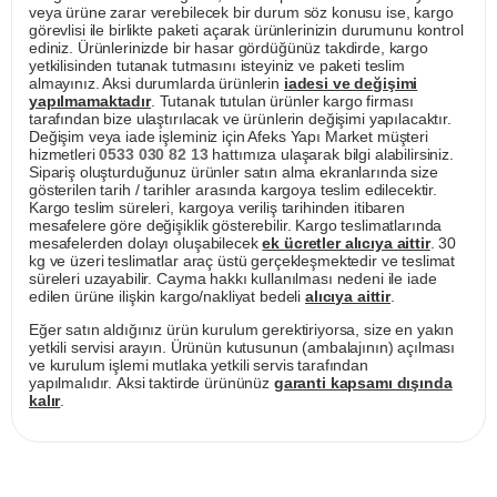
veya ürüne zarar verebilecek bir durum söz konusu ise, kargo
görevlisi ile birlikte paketi açarak ürünlerinizin durumunu kontrol
ediniz. Ürünlerinizde bir hasar gördüğünüz takdirde, kargo
yetkilisinden tutanak tutmasını isteyiniz ve paketi teslim
almayınız. Aksi durumlarda ürünlerin
iadesi ve değişimi
yapılmamaktadır
. Tutanak tutulan ürünler kargo firması
tarafından bize ulaştırılacak ve ürünlerin değişimi yapılacaktır.
Değişim veya iade işleminiz için Afeks Yapı Market müşteri
hizmetleri
0533 030 82 13
hattımıza ulaşarak bilgi alabilirsiniz.
Sipariş oluşturduğunuz ürünler satın alma ekranlarında size
gösterilen tarih / tarihler arasında kargoya teslim edilecektir.
Kargo teslim süreleri, kargoya veriliş tarihinden itibaren
mesafelere göre değişiklik gösterebilir. Kargo teslimatlarında
mesafelerden dolayı oluşabilecek
ek ücretler alıcıya aittir
. 30
kg ve üzeri teslimatlar araç üstü gerçekleşmektedir ve teslimat
süreleri uzayabilir. Cayma hakkı kullanılması nedeni ile iade
edilen ürüne ilişkin kargo/nakliyat bedeli
alıcıya aittir
.
Eğer satın aldığınız ürün kurulum gerektiriyorsa, size en yakın
yetkili servisi arayın. Ürünün kutusunun (ambalajının) açılması
ve kurulum işlemi mutlaka yetkili servis tarafından
yapılmalıdır. Aksi taktirde ürününüz
garanti kapsamı dışında
kalır
.