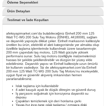
Ödeme Seçenekleri
Ürün Detayları
Teslimat ve İade Koşulları
afeksyapimarket.com'da bulabileceğiniz Einhell 200 mm 125
Watt TC-WG 200 Sulu Taş Motoru (EİNHEL.4418008), sağlam
ve dayanıklı yapısıyla dikkat çeker. Einhell markasının kalitesiyle
üretilen bu ürün, elektrikli el aleti kategorisinde yer almakta olup
özellikle taşlama işlemlerinde kullanılmak üzere tasarlanmıştır.
200 mm çapındaki taş motoru, 125 Watt gücüyle yüksek
performans sunar. Sulu taş motoru özelliğiyle malzemelerinizi
hassas bir şekilde şekillendirebilir ve düzgün bir yüzey elde
edebilirsiniz. Dayanıklı yapısı ve Einhell kalitesiyle uzun ömürlü
bir kullanım vadediyor. Siz de afeksyapimarket.com'da Einhell
200 mm 125 Watt TC-WG 200 Sulu Taş Motoru'nu inceleyebilir,
uygun fiyat ve güvenilir alışveriş imkanından hemen
yararlanabilirsiniz.
Islak taşlama için kullanılabilir
4 adet kauçuk ayak ile düşük ditreşim ve güvenli duruş
İş parçasını soğutmak için korozyona dayanıklı su
deposu
Çapakları temizlemek için deri honlama çarkı
Yavaş-hız,ince-tane ıslak taşlama / zımpara diski