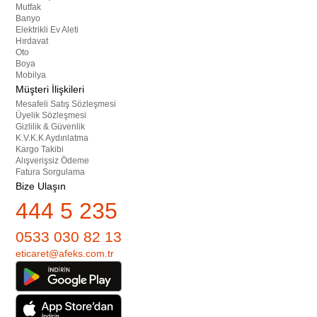
Mutfak
Banyo
Elektrikli Ev Aleti
Hırdavat
Oto
Boya
Mobilya
Müşteri İlişkileri
Mesafeli Satış Sözleşmesi
Üyelik Sözleşmesi
Gizlilik & Güvenlik
K.V.K.K Aydınlatma
Kargo Takibi
Alışverişsiz Ödeme
Fatura Sorgulama
Bize Ulaşın
444 5 235
0533 030 82 13
eticaret@afeks.com.tr