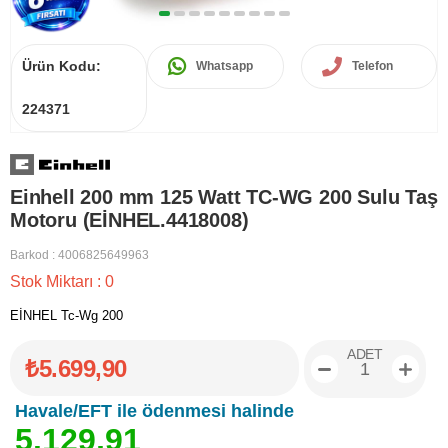
Ürün Kodu:
Whatsapp
Telefon
224371
Einhell 200 mm 125 Watt TC-WG 200 Sulu Taş
Motoru (EİNHEL.4418008)
Barkod
:
4006825649963
Stok Miktarı
:
0
EİNHEL Tc-Wg 200
ADET
₺5.699,90
Havale/EFT ile ödenmesi halinde
5
.
1
2
9
,
9
1