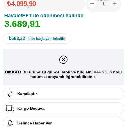
₺4.099,90
Havale/EFT ile ödenmesi halinde
3
.
6
8
9
,
9
1
₺683,32
' den başlayan taksitle
DİKKAT! Bu ürüne ait güncel stok ve bilgisini
444 5 235
nolu
hattımızı arayarak öğrenebilirsiniz.
Karşılaştır
Kargo Bedava
Gelince Haber Ver