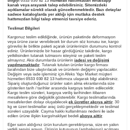
bilgiyi
0533 030 82 13
numaralı hattımızdan whatsapp
kanalı veya arayarak talep edebilirsiniz. Sitemizdeki
açıklamalar sürekli olarak güncellenmektedir. Bazı detaylar
sadece kataloglarda yer aldığı için mutlaka destek
hattımızdan bilgi talep etmenizi tavsiye ederiz.
Teslimat Bilgileri
Kargonuz teslim edildiğinde, ürünün paketinde deformasyon
veya ürüne zarar verebilecek bir durum söz konusu ise, kargo
görevlisi ile birlikte paketi açarak ürünlerinizin durumunu kontrol
ediniz. Ürünlerinizde bir hasar gördüğünüz takdirde, kargo
yetkilisinden tutanak tutmasını isteyiniz ve paketi teslim
almayınız. Aksi durumlarda ürünlerin
iadesi ve değişimi
yapılmamaktadır
. Tutanak tutulan ürünler kargo firması
tarafından bize ulaştırılacak ve ürünlerin değişimi yapılacaktır.
Değişim veya iade işleminiz için Afeks Yapı Market müşteri
hizmetleri
0533 030 82 13
hattımıza ulaşarak bilgi alabilirsiniz.
Sipariş oluşturduğunuz ürünler satın alma ekranlarında size
gösterilen tarih / tarihler arasında kargoya teslim edilecektir.
Kargo teslim süreleri, kargoya veriliş tarihinden itibaren
mesafelere göre değişiklik gösterebilir. Kargo teslimatlarında
mesafelerden dolayı oluşabilecek
ek ücretler alıcıya aittir
. 30
kg ve üzeri teslimatlar araç üstü gerçekleşmektedir ve teslimat
süreleri uzayabilir. Cayma hakkı kullanılması nedeni ile iade
edilen ürüne ilişkin kargo/nakliyat bedeli
alıcıya aittir
.
Eğer satın aldığınız ürün kurulum gerektiriyorsa, size en yakın
yetkili servisi arayın. Ürünün kutusunun (ambalajının) açılması