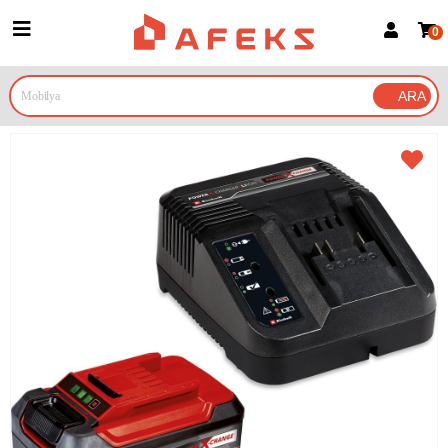
0
Üye Girişi
Üye Ol
Google İle Bağlan