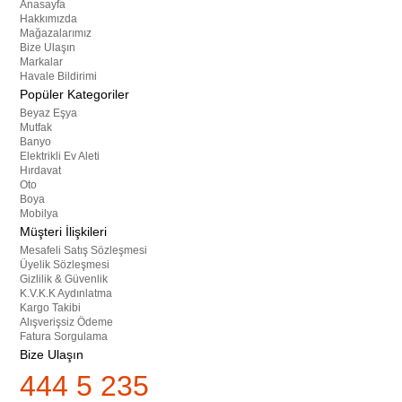
Anasayfa
Hakkımızda
Mağazalarımız
Bize Ulaşın
Markalar
Havale Bildirimi
Popüler Kategoriler
Beyaz Eşya
Mutfak
Banyo
Elektrikli Ev Aleti
Hırdavat
Oto
Boya
Mobilya
Müşteri İlişkileri
Mesafeli Satış Sözleşmesi
Üyelik Sözleşmesi
Gizlilik & Güvenlik
K.V.K.K Aydınlatma
Kargo Takibi
Alışverişsiz Ödeme
Fatura Sorgulama
Bize Ulaşın
444 5 235