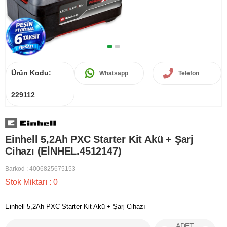
Ürün Kodu:
Whatsapp
Telefon
229112
Einhell 5,2Ah PXC Starter Kit Akü + Şarj
Cihazı (EİNHEL.4512147)
Barkod
:
4006825675153
Stok Miktarı
:
0
Einhell 5,2Ah PXC Starter Kit Akü + Şarj Cihazı
ADET