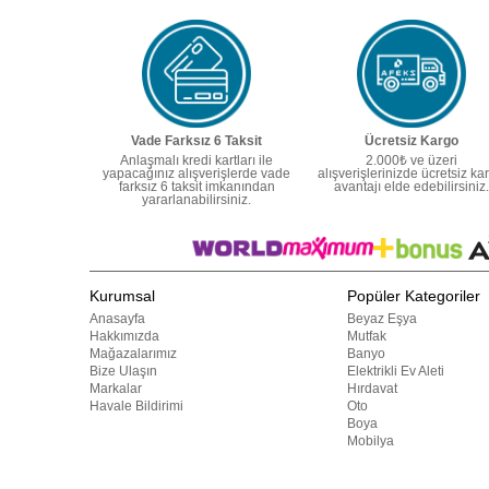
Vade Farksız 6 Taksit
Ücretsiz Kargo
Anlaşmalı kredi kartları ile
2.000₺ ve üzeri
yapacağınız alışverişlerde vade
alışverişlerinizde ücretsiz ka
farksız 6 taksit imkanından
avantajı elde edebilirsiniz.
yararlanabilirsiniz.
Kurumsal
Popüler Kategoriler
Anasayfa
Beyaz Eşya
Hakkımızda
Mutfak
Mağazalarımız
Banyo
Bize Ulaşın
Elektrikli Ev Aleti
Markalar
Hırdavat
Havale Bildirimi
Oto
Boya
Mobilya