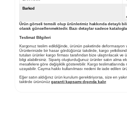
Barkod
Ürün görseli temsili olup ürünlerimiz hakkında detaylı bil
olarak güncellenmektedir. Bazı detaylar sadece kataloglar
Teslimat Bilgileri
Kargonuz teslim edildiğinde, ürünün paketinde deformasyon vey
Ürünlerinizde bir hasar gördüğünüz takdirde, kargo yetkilisind
tutulan ürünler kargo firması tarafından bize ulaştırılacak ve 
bilgi alabilirsiniz. Sipariş oluşturduğunuz ürünler satın alma ek
mesafelere göre değişiklik gösterebilir. Kargo teslimatlarınd
uzayabilir. Cayma hakkı kullanılması nedeni ile iade edilen ürü
Eğer satın aldığınız ürün kurulum gerektiriyorsa, size en yakın
taktirde ürününüz
garanti kapsamı dışında kalır
.