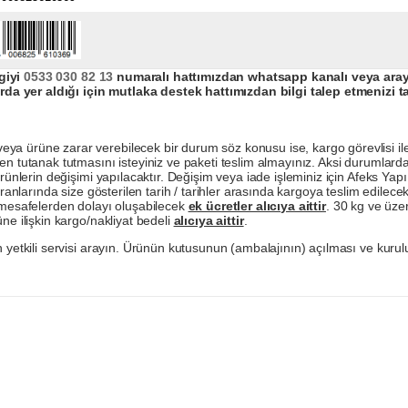
giyi
0533 030 82 13
numaralı hattımızdan whatsapp kanalı veya arayar
da yer aldığı için mutlaka destek hattımızdan bilgi talep etmenizi t
a ürüne zarar verebilecek bir durum söz konusu ise, kargo görevlisi ile b
en tutanak tutmasını isteyiniz ve paketi teslim almayınız. Aksi durumlard
ürünlerin değişimi yapılacaktır. Değişim veya iade işleminiz için Afeks Ya
ranlarında size gösterilen tarih / tarihler arasında kargoya teslim edilecekt
a mesafelerden dolayı oluşabilecek
ek ücretler alıcıya aittir
. 30 kg ve üzer
ne ilişkin kargo/nakliyat bedeli
alıcıya aittir
.
 yetkili servisi arayın. Ürünün kutusunun (ambalajının) açılması ve kurulu