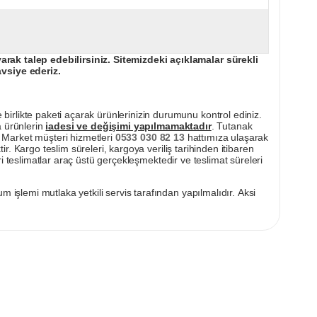
ak talep edebilirsiniz. Sitemizdeki açıklamalar sürekli
avsiye ederiz.
irlikte paketi açarak ürünlerinizin durumunu kontrol ediniz.
a ürünlerin
iadesi ve değişimi yapılmamaktadır
. Tutanak
pı Market müşteri hizmetleri
0533 030 82 13
hattımıza ulaşarak
ir. Kargo teslim süreleri, kargoya veriliş tarihinden itibaren
i teslimatlar araç üstü gerçekleşmektedir ve teslimat süreleri
m işlemi mutlaka yetkili servis tarafından yapılmalıdır. Aksi