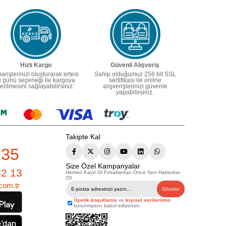
Hızlı Kargo
Güvenli Alışveriş
parişlerinizi oluşturarak ertesi
Sahip olduğumuz 256 bit SSL
ş günü seçeneği ile kargoya
sertifikası ile online
erilmesini sağlayabilirsiniz.
alışverişlerinizi güvenle
yapabilirsiniz.
Takipte Kal
235
Size Özel Kampanyalar
82 13
Hemen Kayıt Ol Fırsatlardan Önce Sen Haberdar
Ol!
com.tr
Gönder
Üyelik koşullarını
ve
kişisel verilerimin
korunmasını kabul ediyorum.