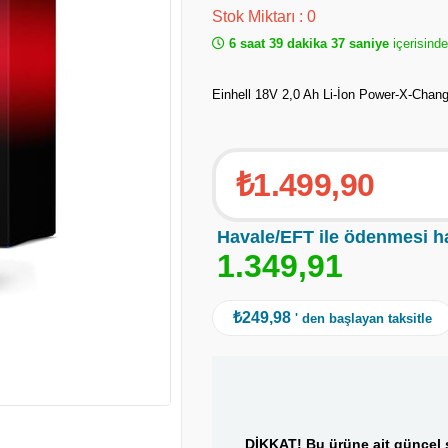
Stok Miktarı
:
0
6 saat 39 dakika 37 saniye
içerisinde
Einhell 18V 2,0 Ah Li-İon Power-X-Chan
₺1.499,90
Havale/EFT ile ödenmesi h
1
.
3
4
9
,
9
1
₺249,98
' den başlayan taksitle
DİKKAT! Bu ürüne ait güncel s