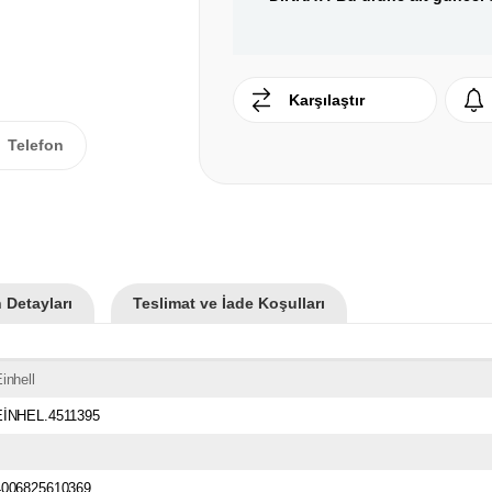
Karşılaştır
Telefon
 Detayları
Teslimat ve İade Koşulları
inhell
EİNHEL.4511395
4006825610369