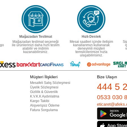
Mağazadan Teslimat
Hızlı Destek
Mağazadan teslimat seçeneği
Mesai saatleri içinde iletişim
Si
rgo
ile ürünlerinizi daha hızlı teslim
kanallarımızı kullanarak
i
alabilir ve indirim
deneyimli müşteri
v
kazanabilirsiniz.
temsilcilerimize hızla
ulaşabilirisiniz.
Müşteri İlişkileri
Bize Ulaşın
Mesafeli Satış Sözleşmesi
444 5 
Üyelik Sözleşmesi
Gizlilik & Güvenlik
0533 030 
K.V.K.K Aydınlatma
Kargo Takibi
eticaret@afeks.
Alışverişsiz Ödeme
Fatura Sorgulama