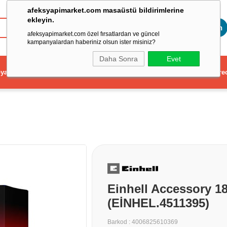
afeksyapimarket.com masaüstü bildirimlerine
ekleyin.
Toptan
afeksyapimarket.com özel fırsatlardan ve güncel
kampanyalardan haberiniz olsun ister misiniz?
Daha Sonra
Evet
ya
Elektrikli El Aleti
Aydınlatma ve Elektrik
Dekorasyon ve Ev Gere
Einhell Accessory 1
(EİNHEL.4511395)
Barkod
:
4006825610369