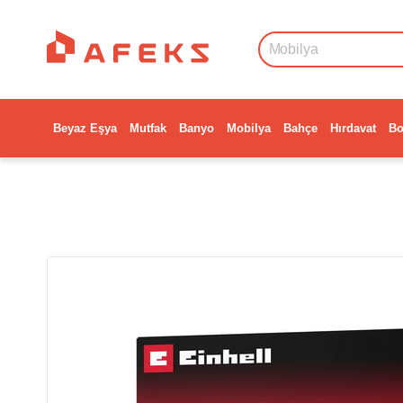
Beyaz Eşya
Mutfak
Banyo
Mobilya
Bahçe
Hırdavat
Bo