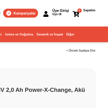
Üye Girişi
Sepetim
0
Kampanyalar
Üye Ol
ci
Isıtma ve Soğutma
Seramik ve İnşaat
Diğer
< Önceki Sayfaya Dön
8V 2,0 Ah Power-X-Change, Akü