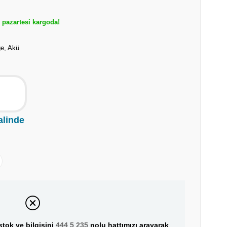
pazartesi kargoda!
ge, Akü
alinde
tok ve bilgisini
444 5 235
nolu hattımızı arayarak