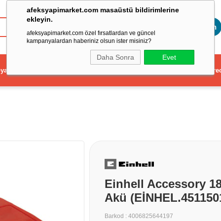
afeksyapimarket.com masaüstü bildirimlerine
ekleyin.
Toptan
afeksyapimarket.com özel fırsatlardan ve güncel
kampanyalardan haberiniz olsun ister misiniz?
Daha Sonra
Evet
ya
Elektrikli El Aleti
Aydınlatma ve Elektrik
Dekorasyon ve Ev Gere
Einhell Accessory 1
Akü (EİNHEL.451150
Barkod
:
4006825644197