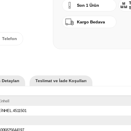
T
Son 1 Ürün
Kargo Bedava
Telefon
 Detayları
Teslimat ve İade Koşulları
inhell
EİNHEL.4511501
4006825644197