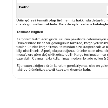
Barkod
Ürün görseli temsili olup ürünlerimiz hakkında detaylı bil
olarak güncellenmektedir. Bazı detaylar sadece kataloglar
Teslimat Bilgileri
Kargonuz teslim edildiğinde, ürünün paketinde deformasyon vey
Ürünlerinizde bir hasar gördüğünüz takdirde, kargo yetkilisind
tutulan ürünler kargo firması tarafından bize ulaştırılacak ve 
bilgi alabilirsiniz. Sipariş oluşturduğunuz ürünler satın alma ek
mesafelere göre değişiklik gösterebilir. Kargo teslimatlarınd
uzayabilir. Cayma hakkı kullanılması nedeni ile iade edilen ürü
Eğer satın aldığınız ürün kurulum gerektiriyorsa, size en yakın
taktirde ürününüz
garanti kapsamı dışında kalır
.