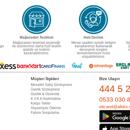
Mağazadan Teslimat
Hızlı Destek
Mağazadan teslimat seçeneği
Mesai saatleri içinde iletişim
Si
rgo
ile ürünlerinizi daha hızlı teslim
kanallarımızı kullanarak
i
alabilir ve indirim
deneyimli müşteri
v
kazanabilirsiniz.
temsilcilerimize hızla
ulaşabilirisiniz.
Müşteri İlişkileri
Bize Ulaşın
Mesafeli Satış Sözleşmesi
444 5 
Üyelik Sözleşmesi
Gizlilik & Güvenlik
0533 030 
K.V.K.K Aydınlatma
Kargo Takibi
eticaret@afeks.
Alışverişsiz Ödeme
Fatura Sorgulama