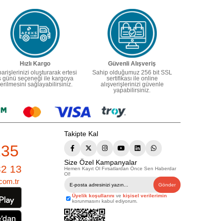
Hızlı Kargo
Güvenli Alışveriş
parişlerinizi oluşturarak ertesi
Sahip olduğumuz 256 bit SSL
ş günü seçeneği ile kargoya
sertifikası ile online
erilmesini sağlayabilirsiniz.
alışverişlerinizi güvenle
yapabilirsiniz.
Takipte Kal
235
Size Özel Kampanyalar
82 13
Hemen Kayıt Ol Fırsatlardan Önce Sen Haberdar
Ol!
com.tr
Gönder
Üyelik koşullarını
ve
kişisel verilerimin
korunmasını kabul ediyorum.