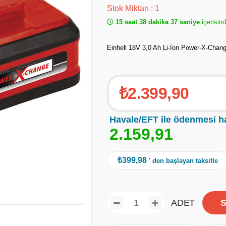
Stok Miktarı
:
1
15 saat 38 dakika 36 saniye
içerisind
Einhell 18V 3,0 Ah Li-İon Power-X-Chan
₺2.399,90
Havale/EFT ile ödenmesi h
2
.
1
5
9
,
9
1
₺399,98
' den başlayan taksitle
ADET