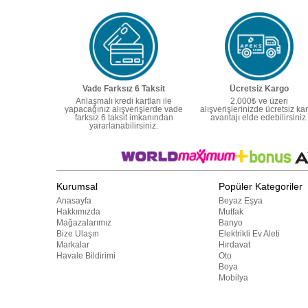
Vade Farksız 6 Taksit
Ücretsiz Kargo
Anlaşmalı kredi kartları ile
2.000₺ ve üzeri
yapacağınız alışverişlerde vade
alışverişlerinizde ücretsiz ka
farksız 6 taksit imkanından
avantajı elde edebilirsiniz.
yararlanabilirsiniz.
Kurumsal
Popüler Kategoriler
Anasayfa
Beyaz Eşya
Hakkımızda
Mutfak
Mağazalarımız
Banyo
Bize Ulaşın
Elektrikli Ev Aleti
Markalar
Hırdavat
Havale Bildirimi
Oto
Boya
Mobilya