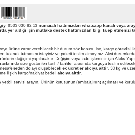
giyi
0533 030 82 13
numaralı hattımızdan whatsapp kanalı veya arayar
da yer aldığı için mutlaka destek hattımızdan bilgi talep etmenizi t
a ürüne zarar verebilecek bir durum söz konusu ise, kargo görevlisi ile b
en tutanak tutmasını isteyiniz ve paketi teslim almayınız. Aksi durumlard
ürünlerin değişimi yapılacaktır. Değişim veya iade işleminiz için Afeks Ya
ranlarında size gösterilen tarih / tarihler arasında kargoya teslim edilecekt
a mesafelerden dolayı oluşabilecek
ek ücretler alıcıya aittir
. 30 kg ve üzer
ne ilişkin kargo/nakliyat bedeli
alıcıya aittir
.
 yetkili servisi arayın. Ürünün kutusunun (ambalajının) açılması ve kurulu