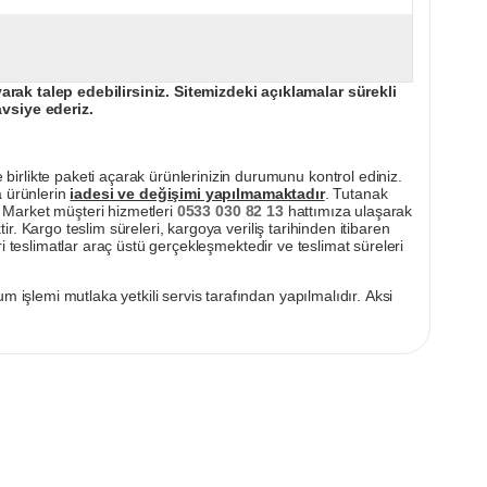
ak talep edebilirsiniz. Sitemizdeki açıklamalar sürekli
avsiye ederiz.
irlikte paketi açarak ürünlerinizin durumunu kontrol ediniz.
a ürünlerin
iadesi ve değişimi yapılmamaktadır
. Tutanak
pı Market müşteri hizmetleri
0533 030 82 13
hattımıza ulaşarak
ir. Kargo teslim süreleri, kargoya veriliş tarihinden itibaren
i teslimatlar araç üstü gerçekleşmektedir ve teslimat süreleri
m işlemi mutlaka yetkili servis tarafından yapılmalıdır. Aksi