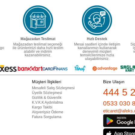
Mağazadan Teslimat
Hızlı Destek
Mağazadan teslimat seçeneği
Mesai saatleri içinde iletişim
Si
rgo
ile ürünlerinizi daha hızlı teslim
kanallarımızı kullanarak
i
alabilir ve indirim
deneyimli müşteri
v
kazanabilirsiniz.
temsilcilerimize hızla
ulaşabilirisiniz.
Müşteri İlişkileri
Bize Ulaşın
Mesafeli Satış Sözleşmesi
444 5 
Üyelik Sözleşmesi
Gizlilik & Güvenlik
0533 030 
K.V.K.K Aydınlatma
Kargo Takibi
eticaret@afeks.
Alışverişsiz Ödeme
Fatura Sorgulama