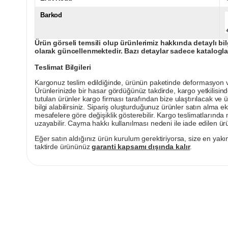
Barkod
Ürün görseli temsili olup ürünlerimiz hakkında detaylı bil
olarak güncellenmektedir. Bazı detaylar sadece kataloglar
Teslimat Bilgileri
Kargonuz teslim edildiğinde, ürünün paketinde deformasyon vey
Ürünlerinizde bir hasar gördüğünüz takdirde, kargo yetkilisind
tutulan ürünler kargo firması tarafından bize ulaştırılacak ve 
bilgi alabilirsiniz. Sipariş oluşturduğunuz ürünler satın alma ek
mesafelere göre değişiklik gösterebilir. Kargo teslimatlarınd
uzayabilir. Cayma hakkı kullanılması nedeni ile iade edilen ürü
Eğer satın aldığınız ürün kurulum gerektiriyorsa, size en yakın
taktirde ürününüz
garanti kapsamı dışında kalır
.