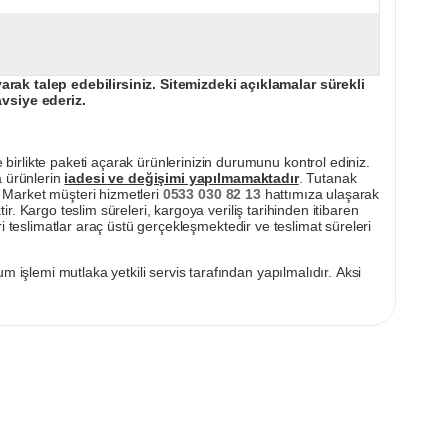
ak talep edebilirsiniz. Sitemizdeki açıklamalar sürekli
avsiye ederiz.
irlikte paketi açarak ürünlerinizin durumunu kontrol ediniz.
a ürünlerin
iadesi ve değişimi yapılmamaktadır
. Tutanak
pı Market müşteri hizmetleri
0533 030 82 13
hattımıza ulaşarak
ir. Kargo teslim süreleri, kargoya veriliş tarihinden itibaren
i teslimatlar araç üstü gerçekleşmektedir ve teslimat süreleri
m işlemi mutlaka yetkili servis tarafından yapılmalıdır. Aksi