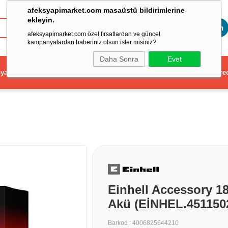
afeksyapimarket.com masaüstü bildirimlerine
ekleyin.
Toptan
afeksyapimarket.com özel fırsatlardan ve güncel
kampanyalardan haberiniz olsun ister misiniz?
Daha Sonra
Evet
ya
Elektrikli El Aleti
Aydınlatma ve Elektrik
Dekorasyon ve Ev Gere
Einhell Accessory 1
Akü (EİNHEL.451150
Barkod
:
4006825644210