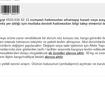
giyi
0533 030 82 13
numaralı hattımızdan whatsapp kanalı veya arayar
da yer aldığı için mutlaka destek hattımızdan bilgi talep etmenizi t
a ürüne zarar verebilecek bir durum söz konusu ise, kargo görevlisi ile b
en tutanak tutmasını isteyiniz ve paketi teslim almayınız. Aksi durumlard
ürünlerin değişimi yapılacaktır. Değişim veya iade işleminiz için Afeks Ya
ranlarında size gösterilen tarih / tarihler arasında kargoya teslim edilecekt
a mesafelerden dolayı oluşabilecek
ek ücretler alıcıya aittir
. 30 kg ve üzer
ne ilişkin kargo/nakliyat bedeli
alıcıya aittir
.
 yetkili servisi arayın. Ürünün kutusunun (ambalajının) açılması ve kurulu