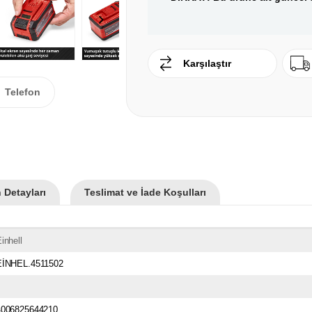
Karşılaştır
Telefon
 Detayları
Teslimat ve İade Koşulları
inhell
EİNHEL.4511502
4006825644210