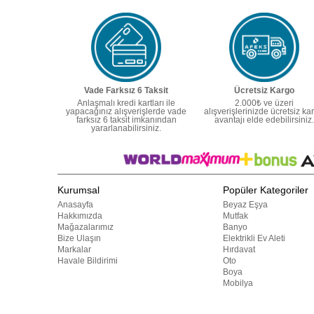
Vade Farksız 6 Taksit
Ücretsiz Kargo
Anlaşmalı kredi kartları ile
2.000₺ ve üzeri
yapacağınız alışverişlerde vade
alışverişlerinizde ücretsiz ka
farksız 6 taksit imkanından
avantajı elde edebilirsiniz.
yararlanabilirsiniz.
Kurumsal
Popüler Kategoriler
Anasayfa
Beyaz Eşya
Hakkımızda
Mutfak
Mağazalarımız
Banyo
Bize Ulaşın
Elektrikli Ev Aleti
Markalar
Hırdavat
Havale Bildirimi
Oto
Boya
Mobilya