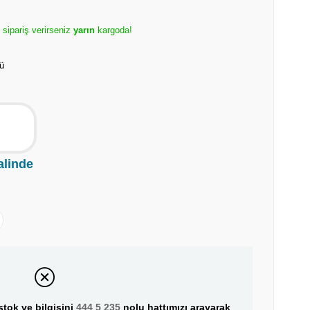
e sipariş verirseniz
yarın
kargoda!
ü
alinde
tok ve bilgisini
444 5 235
nolu hattımızı arayarak