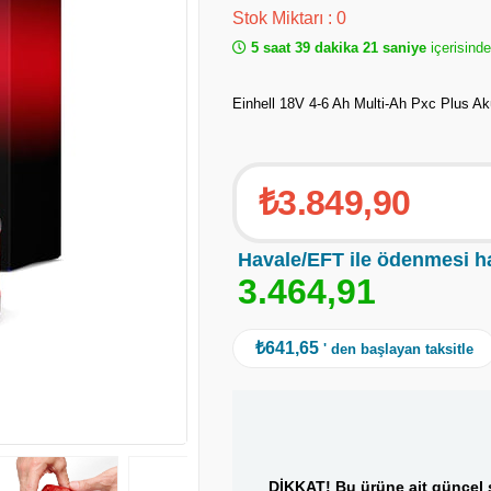
Stok Miktarı
:
0
5 saat 39 dakika 21 saniye
içerisind
Einhell 18V 4-6 Ah Multi-Ah Pxc Plus Ak
₺3.849,90
Havale/EFT ile ödenmesi h
3
.
4
6
4
,
9
1
₺641,65
' den başlayan taksitle
DİKKAT! Bu ürüne ait güncel s