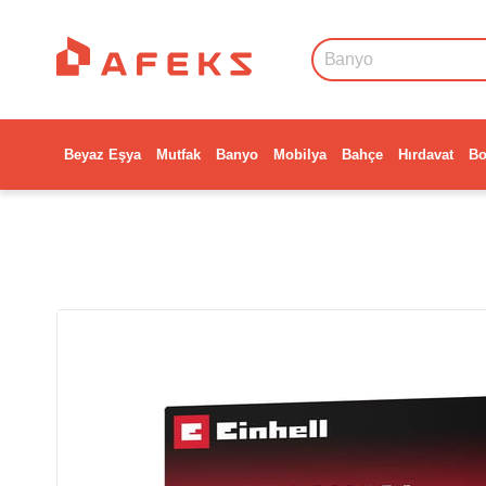
Beyaz Eşya
Mutfak
Banyo
Mobilya
Bahçe
Hırdavat
Bo