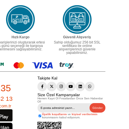
Hızlı Kargo
Güvenli Alışveriş
parişlerinizi oluşturarak ertesi
Sahip olduğumuz 256 bit SSL
ş günü seçeneği ile kargoya
sertifikası ile online
erilmesini sağlayabilirsiniz.
alışverişlerinizi güvenle
yapabilirsiniz.
Takipte Kal
235
Size Özel Kampanyalar
82 13
Hemen Kayıt Ol Fırsatlardan Önce Sen Haberdar
Ol!
com.tr
Gönder
Üyelik koşullarını
ve
kişisel verilerimin
korunmasını kabul ediyorum.