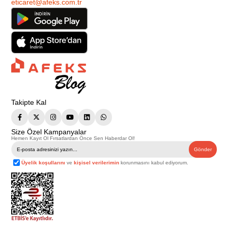
eticaret@afeks.com.tr
Takipte Kal
Size Özel Kampanyalar
Hemen Kayıt Ol Fırsatlardan Önce Sen Haberdar Ol!
Gönder
Üyelik koşullarını
ve
kişisel verilerimin
korunmasını kabul ediyorum.