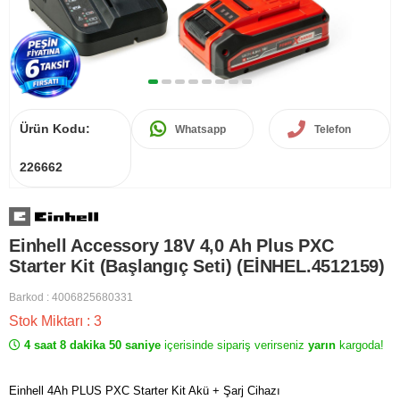
Ürün Kodu:
Whatsapp
Telefon
226662
Einhell Accessory 18V 4,0 Ah Plus PXC
Starter Kit (Başlangıç Seti) (EİNHEL.4512159)
Barkod
:
4006825680331
Stok Miktarı
:
3
4 saat 8 dakika 50 saniye
içerisinde sipariş verirseniz
yarın
kargoda!
Einhell 4Ah PLUS PXC Starter Kit Akü + Şarj Cihazı