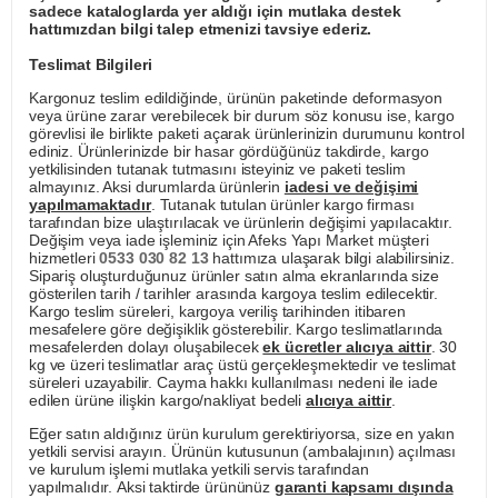
sadece kataloglarda yer aldığı için mutlaka destek
hattımızdan bilgi talep etmenizi tavsiye ederiz.
Teslimat Bilgileri
Kargonuz teslim edildiğinde, ürünün paketinde deformasyon
veya ürüne zarar verebilecek bir durum söz konusu ise, kargo
görevlisi ile birlikte paketi açarak ürünlerinizin durumunu kontrol
ediniz. Ürünlerinizde bir hasar gördüğünüz takdirde, kargo
yetkilisinden tutanak tutmasını isteyiniz ve paketi teslim
almayınız. Aksi durumlarda ürünlerin
iadesi ve değişimi
yapılmamaktadır
. Tutanak tutulan ürünler kargo firması
tarafından bize ulaştırılacak ve ürünlerin değişimi yapılacaktır.
Değişim veya iade işleminiz için Afeks Yapı Market müşteri
hizmetleri
0533 030 82 13
hattımıza ulaşarak bilgi alabilirsiniz.
Sipariş oluşturduğunuz ürünler satın alma ekranlarında size
gösterilen tarih / tarihler arasında kargoya teslim edilecektir.
Kargo teslim süreleri, kargoya veriliş tarihinden itibaren
mesafelere göre değişiklik gösterebilir. Kargo teslimatlarında
mesafelerden dolayı oluşabilecek
ek ücretler alıcıya aittir
. 30
kg ve üzeri teslimatlar araç üstü gerçekleşmektedir ve teslimat
süreleri uzayabilir. Cayma hakkı kullanılması nedeni ile iade
edilen ürüne ilişkin kargo/nakliyat bedeli
alıcıya aittir
.
Eğer satın aldığınız ürün kurulum gerektiriyorsa, size en yakın
yetkili servisi arayın. Ürünün kutusunun (ambalajının) açılması
ve kurulum işlemi mutlaka yetkili servis tarafından
yapılmalıdır. Aksi taktirde ürününüz
garanti kapsamı dışında