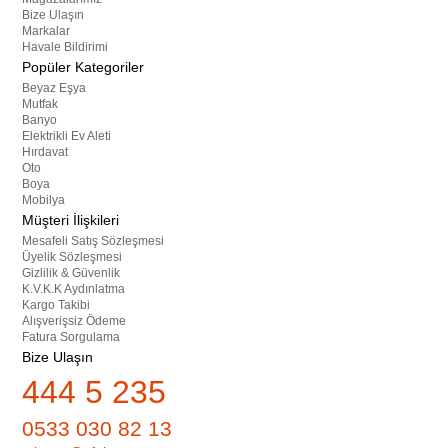
Bize Ulaşın
Markalar
Havale Bildirimi
Popüler Kategoriler
Beyaz Eşya
Mutfak
Banyo
Elektrikli Ev Aleti
Hırdavat
Oto
Boya
Mobilya
Müşteri İlişkileri
Mesafeli Satış Sözleşmesi
Üyelik Sözleşmesi
Gizlilik & Güvenlik
K.V.K.K Aydınlatma
Kargo Takibi
Alışverişsiz Ödeme
Fatura Sorgulama
Bize Ulaşın
444 5 235
0533 030 82 13