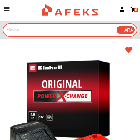
0
Üye Girişi
Üye Ol
Google İle Bağlan