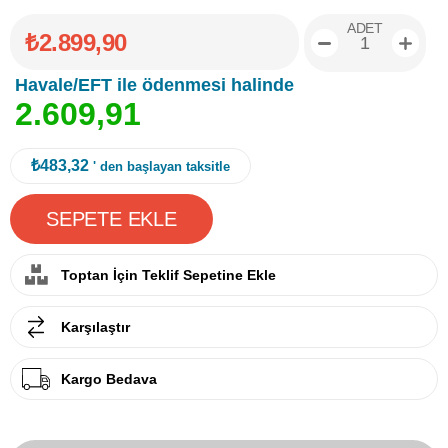
ADET
₺2.899,90
Havale/EFT ile ödenmesi halinde
2
.
6
0
9
,
9
1
₺483,32
' den başlayan taksitle
Toptan İçin Teklif Sepetine Ekle
Karşılaştır
Kargo Bedava