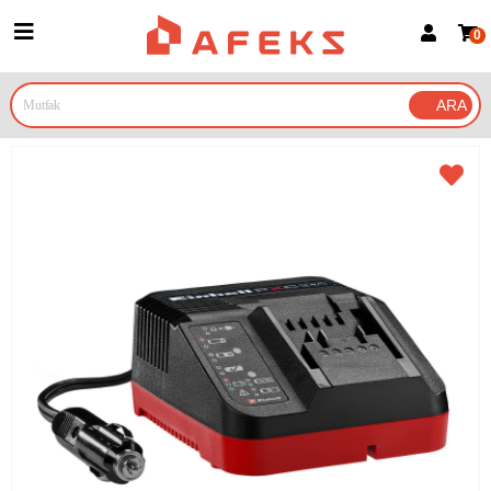
0
Üye Girişi
Üye Ol
Google İle Bağlan