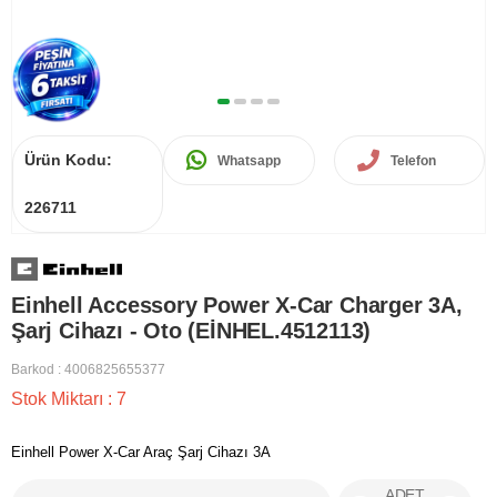
Ürün Kodu:
Whatsapp
Telefon
226711
Einhell Accessory Power X-Car Charger 3A,
Şarj Cihazı - Oto (EİNHEL.4512113)
Barkod
:
4006825655377
Stok Miktarı
:
7
Einhell Power X-Car Araç Şarj Cihazı 3A
ADET