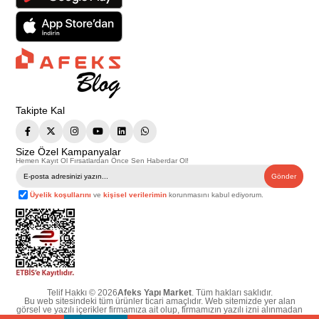
Takipte Kal
Size Özel Kampanyalar
Hemen Kayıt Ol Fırsatlardan Önce Sen Haberdar Ol!
Gönder
Üyelik koşullarını
ve
kişisel verilerimin
korunmasını kabul ediyorum.
Telif Hakkı © 2026
Afeks Yapı Market
. Tüm hakları saklıdır.
Bu web sitesindeki tüm ürünler ticari amaçlıdır. Web sitemizde yer alan
görsel ve yazılı içerikler firmamıza ait olup, firmamızın yazılı izni alınmadan
hiçbir yazılı/görsel içerik, logo, kopyalanamaz, kaynak gösterilemez ve