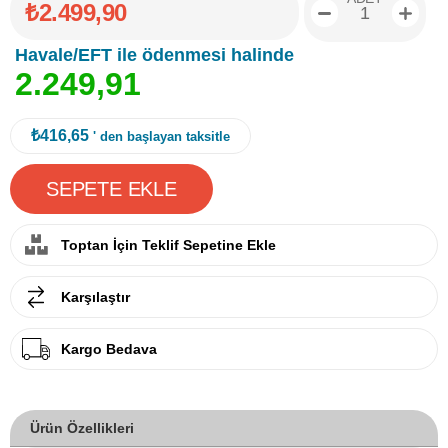
₺2.499,90
Havale/EFT ile ödenmesi halinde
2
.
2
4
9
,
9
1
₺416,65
' den başlayan taksitle
Toptan İçin Teklif Sepetine Ekle
Karşılaştır
Kargo Bedava
Ürün Özellikleri