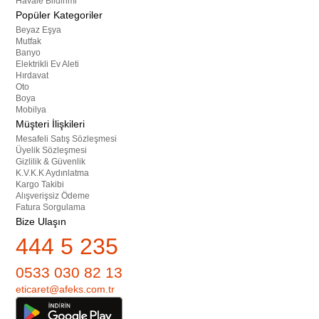
Havale Bildirimi
Popüler Kategoriler
Beyaz Eşya
Mutfak
Banyo
Elektrikli Ev Aleti
Hırdavat
Oto
Boya
Mobilya
Müşteri İlişkileri
Mesafeli Satış Sözleşmesi
Üyelik Sözleşmesi
Gizlilik & Güvenlik
K.V.K.K Aydınlatma
Kargo Takibi
Alışverişsiz Ödeme
Fatura Sorgulama
Bize Ulaşın
444 5 235
0533 030 82 13
eticaret@afeks.com.tr