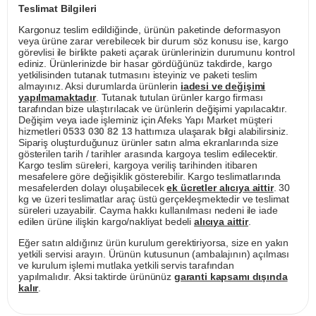
Teslimat Bilgileri
Kargonuz teslim edildiğinde, ürünün paketinde deformasyon
veya ürüne zarar verebilecek bir durum söz konusu ise, kargo
görevlisi ile birlikte paketi açarak ürünlerinizin durumunu kontrol
ediniz. Ürünlerinizde bir hasar gördüğünüz takdirde, kargo
yetkilisinden tutanak tutmasını isteyiniz ve paketi teslim
almayınız. Aksi durumlarda ürünlerin
iadesi ve değişimi
yapılmamaktadır
. Tutanak tutulan ürünler kargo firması
tarafından bize ulaştırılacak ve ürünlerin değişimi yapılacaktır.
Değişim veya iade işleminiz için Afeks Yapı Market müşteri
hizmetleri
0533 030 82 13
hattımıza ulaşarak bilgi alabilirsiniz.
Sipariş oluşturduğunuz ürünler satın alma ekranlarında size
gösterilen tarih / tarihler arasında kargoya teslim edilecektir.
Kargo teslim süreleri, kargoya veriliş tarihinden itibaren
mesafelere göre değişiklik gösterebilir. Kargo teslimatlarında
mesafelerden dolayı oluşabilecek
ek ücretler alıcıya aittir
. 30
kg ve üzeri teslimatlar araç üstü gerçekleşmektedir ve teslimat
süreleri uzayabilir. Cayma hakkı kullanılması nedeni ile iade
edilen ürüne ilişkin kargo/nakliyat bedeli
alıcıya aittir
.
Eğer satın aldığınız ürün kurulum gerektiriyorsa, size en yakın
yetkili servisi arayın. Ürünün kutusunun (ambalajının) açılması
ve kurulum işlemi mutlaka yetkili servis tarafından
yapılmalıdır. Aksi taktirde ürününüz
garanti kapsamı dışında
kalır
.