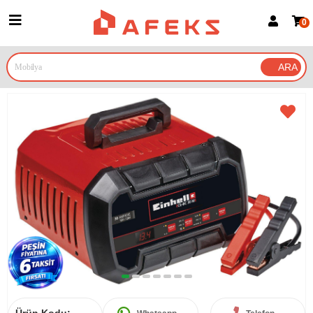
0
Üye Girişi
Üye Ol
Google İle Bağlan