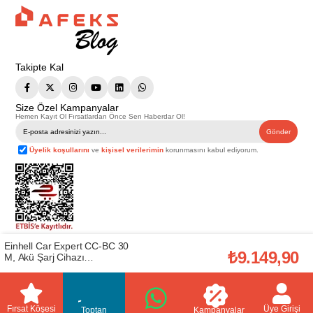
Takipte Kal
Size Özel Kampanyalar
Hemen Kayıt Ol Fırsatlardan Önce Sen Haberdar Ol!
Gönder
Üyelik koşullarını
ve
kişisel verilerimin
korunmasını kabul ediyorum.
Einhell Car Expert CC-BC 30
Telif Hakkı © 2026
Afeks Yapı Market
. Tüm hakları saklıdır.
₺9.149,90
Bu web sitesindeki tüm ürünler ticari amaçlıdır. Web sitemizde yer alan
M, Akü Şarj Cihazı
görsel ve yazılı içerikler firmamıza ait olup, firmamızın yazılı izni alınmadan
(EİNHEL.1002275)
hiçbir yazılı/görsel içerik, logo, kopyalanamaz, kaynak gösterilemez ve
başka yerlerde kullanılamaz. İçeriklerin izin alınmadan kopyalanması ve
kullanılması 5846 sayılı Fikir ve Sanat Eserleri Yasasına göre suçtur.
Fırsat Köşesi
Üye Girişi
Toptan
Kampanyalar