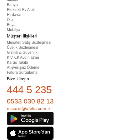
Banyo
Elektrikli Ev Aleti
Hırdavat
Oto
Boya
Mobilya
Müşteri İlişkileri
Mesafeli Satış Sözleşmesi
Üyelik Sözleşmesi
Gizlilik & Güvenlik
K.V.K.K Aydınlatma
Kargo Takibi
Alışverişsiz Ödeme
Fatura Sorgulama
Bize Ulaşın
444 5 235
0533 030 82 13
eticaret@afeks.com.tr