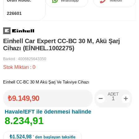
Ürün Kodu:
Whatsapp
Telefon
226601
Einhell Car Expert CC-BC 30 M, Akü Şarj
Cihazı (EİNHEL.1002275)
Barkod
:
4006825643350
Stok Miktarı
:
0
Einhell CC-BC 30 M Akü Şarj Ve Takviye Cihazı
ADET
₺9.149,90
Havale/EFT ile ödenmesi halinde
8
.
2
3
4
,
9
1
₺1.524,98
' den başlayan taksitle