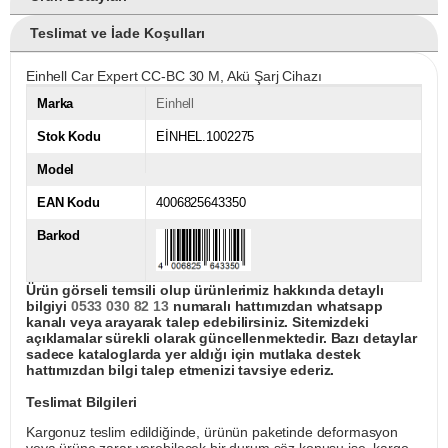
Teslimat ve İade Koşulları
Einhell Car Expert CC-BC 30 M, Akü Şarj Cihazı
Marka
Einhell
Stok Kodu
EİNHEL.1002275
Model
EAN Kodu
4006825643350
Barkod
Ürün görseli temsili olup ürünlerimiz hakkında detaylı
bilgiyi
0533 030 82 13
numaralı hattımızdan whatsapp
kanalı veya arayarak talep edebilirsiniz. Sitemizdeki
açıklamalar sürekli olarak güncellenmektedir. Bazı detaylar
sadece kataloglarda yer aldığı için mutlaka destek
hattımızdan bilgi talep etmenizi tavsiye ederiz.
Teslimat Bilgileri
Kargonuz teslim edildiğinde, ürünün paketinde deformasyon
veya ürüne zarar verebilecek bir durum söz konusu ise, kargo