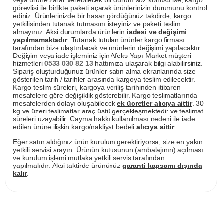
görevlisi ile birlikte paketi açarak ürünlerinizin durumunu kontrol
ediniz. Ürünlerinizde bir hasar gördüğünüz takdirde, kargo
yetkilisinden tutanak tutmasını isteyiniz ve paketi teslim
almayınız. Aksi durumlarda ürünlerin
iadesi ve değişimi
yapılmamaktadır
. Tutanak tutulan ürünler kargo firması
tarafından bize ulaştırılacak ve ürünlerin değişimi yapılacaktır.
Değişim veya iade işleminiz için Afeks Yapı Market müşteri
hizmetleri
0533 030 82 13
hattımıza ulaşarak bilgi alabilirsiniz.
Sipariş oluşturduğunuz ürünler satın alma ekranlarında size
gösterilen tarih / tarihler arasında kargoya teslim edilecektir.
Kargo teslim süreleri, kargoya veriliş tarihinden itibaren
mesafelere göre değişiklik gösterebilir. Kargo teslimatlarında
mesafelerden dolayı oluşabilecek
ek ücretler alıcıya aittir
. 30
kg ve üzeri teslimatlar araç üstü gerçekleşmektedir ve teslimat
süreleri uzayabilir. Cayma hakkı kullanılması nedeni ile iade
edilen ürüne ilişkin kargo/nakliyat bedeli
alıcıya aittir
.
Eğer satın aldığınız ürün kurulum gerektiriyorsa, size en yakın
yetkili servisi arayın. Ürünün kutusunun (ambalajının) açılması
ve kurulum işlemi mutlaka yetkili servis tarafından
yapılmalıdır. Aksi taktirde ürününüz
garanti kapsamı dışında
kalır
.