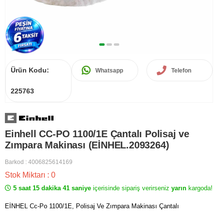
Ürün Kodu:
Whatsapp
Telefon
225763
Einhell CC-PO 1100/1E Çantalı Polisaj ve
Zımpara Makinası (EİNHEL.2093264)
Barkod
:
4006825614169
Stok Miktarı
:
0
5 saat 15 dakika 41 saniye
içerisinde sipariş verirseniz
yarın
kargoda!
EİNHEL Cc-Po 1100/1E, Polisaj Ve Zımpara Makinası Çantalı