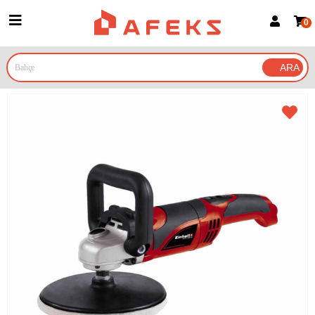
0
Üye Girişi
Üye Ol
Google İle Bağlan