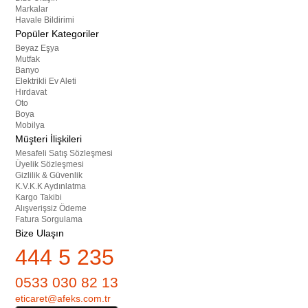
Markalar
Havale Bildirimi
Popüler Kategoriler
Beyaz Eşya
Mutfak
Banyo
Elektrikli Ev Aleti
Hırdavat
Oto
Boya
Mobilya
Müşteri İlişkileri
Mesafeli Satış Sözleşmesi
Üyelik Sözleşmesi
Gizlilik & Güvenlik
K.V.K.K Aydınlatma
Kargo Takibi
Alışverişsiz Ödeme
Fatura Sorgulama
Bize Ulaşın
444 5 235
0533 030 82 13
eticaret@afeks.com.tr