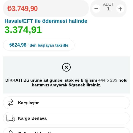
ADET
₺3.749,90
Havale/EFT ile ödenmesi halinde
3
.
3
7
4
,
9
1
₺624,98
' den başlayan taksitle
DİKKAT! Bu ürüne ait güncel stok ve bilgisini
444 5 235
nolu
hattımızı arayarak öğrenebilirsiniz.
Karşılaştır
Kargo Bedava