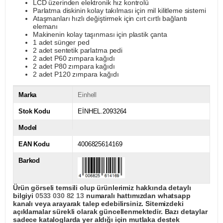
LCD üzerinden elektronik hız kontrolü
Parlatma diskinin kolay takılması için mil kilitleme sistemi
Ataşmanları hızlı değiştirmek için cırt cırtlı bağlantı
elemanı
Makinenin kolay taşınması için plastik çanta
1 adet sünger ped
2 adet sentetik parlatma pedi
2 adet P60 zımpara kağıdı
2 adet P80 zımpara kağıdı
2 adet P120 zımpara kağıdı
Marka
Einhell
Stok Kodu
EİNHEL.2093264
Model
EAN Kodu
4006825614169
Barkod
Ürün görseli temsili olup ürünlerimiz hakkında detaylı
bilgiyi
0533 030 82 13
numaralı hattımızdan whatsapp
kanalı veya arayarak talep edebilirsiniz. Sitemizdeki
açıklamalar sürekli olarak güncellenmektedir. Bazı detaylar
sadece kataloglarda yer aldığı için mutlaka destek