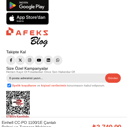
Takipte Kal
Size Özel Kampanyalar
Hemen Kayıt Ol Fırsatlardan Önce Sen Haberdar Ol!
Gönder
Üyelik koşullarını
ve
kişisel verilerimin
korunmasını kabul ediyorum.
Einhell CC-PO 1100/1E Çantalı
Telif Hakkı © 2026
Afeks Yapı Market
. Tüm hakları saklıdır.