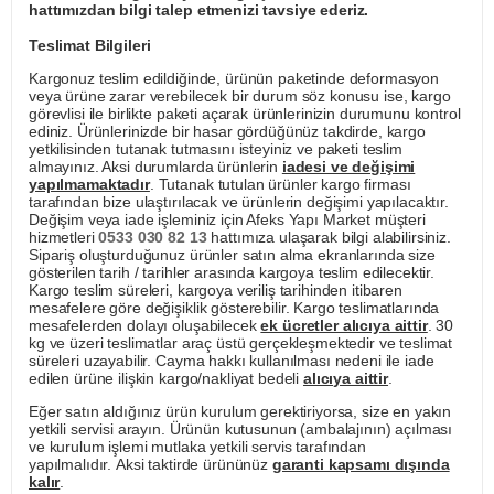
hattımızdan bilgi talep etmenizi tavsiye ederiz.
Teslimat Bilgileri
Kargonuz teslim edildiğinde, ürünün paketinde deformasyon
veya ürüne zarar verebilecek bir durum söz konusu ise, kargo
görevlisi ile birlikte paketi açarak ürünlerinizin durumunu kontrol
ediniz. Ürünlerinizde bir hasar gördüğünüz takdirde, kargo
yetkilisinden tutanak tutmasını isteyiniz ve paketi teslim
almayınız. Aksi durumlarda ürünlerin
iadesi ve değişimi
yapılmamaktadır
. Tutanak tutulan ürünler kargo firması
tarafından bize ulaştırılacak ve ürünlerin değişimi yapılacaktır.
Değişim veya iade işleminiz için Afeks Yapı Market müşteri
hizmetleri
0533 030 82 13
hattımıza ulaşarak bilgi alabilirsiniz.
Sipariş oluşturduğunuz ürünler satın alma ekranlarında size
gösterilen tarih / tarihler arasında kargoya teslim edilecektir.
Kargo teslim süreleri, kargoya veriliş tarihinden itibaren
mesafelere göre değişiklik gösterebilir. Kargo teslimatlarında
mesafelerden dolayı oluşabilecek
ek ücretler alıcıya aittir
. 30
kg ve üzeri teslimatlar araç üstü gerçekleşmektedir ve teslimat
süreleri uzayabilir. Cayma hakkı kullanılması nedeni ile iade
edilen ürüne ilişkin kargo/nakliyat bedeli
alıcıya aittir
.
Eğer satın aldığınız ürün kurulum gerektiriyorsa, size en yakın
yetkili servisi arayın. Ürünün kutusunun (ambalajının) açılması
ve kurulum işlemi mutlaka yetkili servis tarafından
yapılmalıdır. Aksi taktirde ürününüz
garanti kapsamı dışında
kalır
.