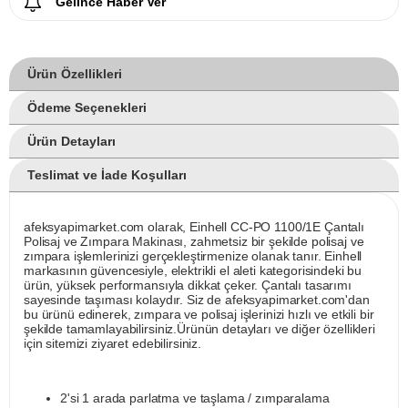
Gelince Haber Ver
Ürün Özellikleri
Ödeme Seçenekleri
Ürün Detayları
Teslimat ve İade Koşulları
afeksyapimarket.com olarak, Einhell CC-PO 1100/1E Çantalı
Polisaj ve Zımpara Makinası, zahmetsiz bir şekilde polisaj ve
zımpara işlemlerinizi gerçekleştirmenize olanak tanır. Einhell
markasının güvencesiyle, elektrikli el aleti kategorisindeki bu
ürün, yüksek performansıyla dikkat çeker. Çantalı tasarımı
sayesinde taşıması kolaydır. Siz de afeksyapimarket.com'dan
bu ürünü edinerek, zımpara ve polisaj işlerinizi hızlı ve etkili bir
şekilde tamamlayabilirsiniz.Ürünün detayları ve diğer özellikleri
için sitemizi ziyaret edebilirsiniz.
2'si 1 arada parlatma ve taşlama / zımparalama