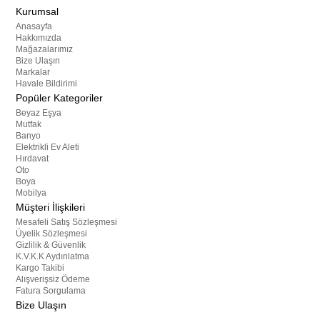
Kurumsal
Anasayfa
Hakkımızda
Mağazalarımız
Bize Ulaşın
Markalar
Havale Bildirimi
Popüler Kategoriler
Beyaz Eşya
Mutfak
Banyo
Elektrikli Ev Aleti
Hırdavat
Oto
Boya
Mobilya
Müşteri İlişkileri
Mesafeli Satış Sözleşmesi
Üyelik Sözleşmesi
Gizlilik & Güvenlik
K.V.K.K Aydınlatma
Kargo Takibi
Alışverişsiz Ödeme
Fatura Sorgulama
Bize Ulaşın