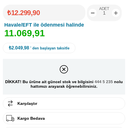
ADET
₺12.299,90
Havale/EFT ile ödenmesi halinde
1
1
.
0
6
9
,
9
1
₺2.049,98
' den başlayan taksitle
DİKKAT! Bu ürüne ait güncel stok ve bilgisini
444 5 235
nolu
hattımızı arayarak öğrenebilirsiniz.
Karşılaştır
Kargo Bedava