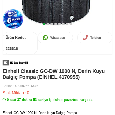
Ürün Kodu:
Whatsapp
Telefon
226616
Einhell Classic GC-DW 1000 N, Derin Kuyu
Dalgıç Pompa (EİNHEL.4170955)
Barkod
:
4006825616446
Stok Miktarı
:
0
0 saat 37 dakika 52 saniye
içerisinde
pazartesi kargoda!
Einhell GC-DW 1000 N, Derin Kuyu Dalgıç Pompa