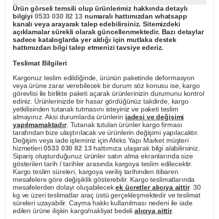
Ürün görseli temsili olup ürünlerimiz hakkında detaylı
bilgiyi
0533 030 82 13
numaralı hattımızdan whatsapp
kanalı veya arayarak talep edebilirsiniz. Sitemizdeki
açıklamalar sürekli olarak güncellenmektedir. Bazı detaylar
sadece kataloglarda yer aldığı için mutlaka destek
hattımızdan bilgi talep etmenizi tavsiye ederiz.
Teslimat Bilgileri
Kargonuz teslim edildiğinde, ürünün paketinde deformasyon
veya ürüne zarar verebilecek bir durum söz konusu ise, kargo
görevlisi ile birlikte paketi açarak ürünlerinizin durumunu kontrol
ediniz. Ürünlerinizde bir hasar gördüğünüz takdirde, kargo
yetkilisinden tutanak tutmasını isteyiniz ve paketi teslim
almayınız. Aksi durumlarda ürünlerin
iadesi ve değişimi
yapılmamaktadır
. Tutanak tutulan ürünler kargo firması
tarafından bize ulaştırılacak ve ürünlerin değişimi yapılacaktır.
Değişim veya iade işleminiz için Afeks Yapı Market müşteri
hizmetleri
0533 030 82 13
hattımıza ulaşarak bilgi alabilirsiniz.
Sipariş oluşturduğunuz ürünler satın alma ekranlarında size
gösterilen tarih / tarihler arasında kargoya teslim edilecektir.
Kargo teslim süreleri, kargoya veriliş tarihinden itibaren
mesafelere göre değişiklik gösterebilir. Kargo teslimatlarında
mesafelerden dolayı oluşabilecek
ek ücretler alıcıya aittir
. 30
kg ve üzeri teslimatlar araç üstü gerçekleşmektedir ve teslimat
süreleri uzayabilir. Cayma hakkı kullanılması nedeni ile iade
edilen ürüne ilişkin kargo/nakliyat bedeli
alıcıya aittir
.