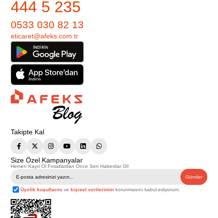
444 5 235
0533 030 82 13
eticaret@afeks.com.tr
Takipte Kal
Size Özel Kampanyalar
Hemen Kayıt Ol Fırsatlardan Önce Sen Haberdar Ol!
Gönder
Üyelik koşullarını
ve
kişisel verilerimin
korunmasını kabul ediyorum.