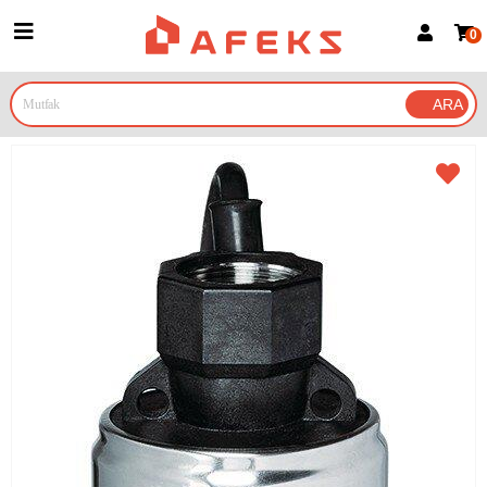
0
Üye Girişi
Üye Ol
Google İle Bağlan