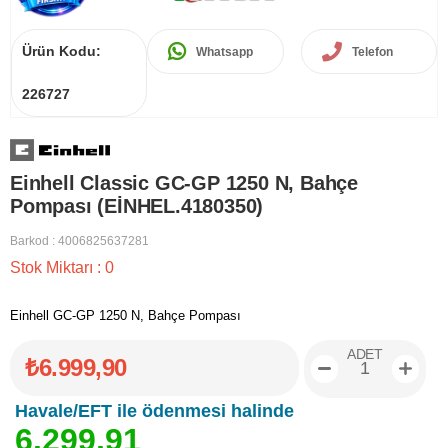
Ürün Kodu:
Whatsapp
Telefon
226727
Einhell Classic GC-GP 1250 N, Bahçe
Pompası (EİNHEL.4180350)
Barkod
:
4006825637281
Stok Miktarı
:
0
Einhell GC-GP 1250 N, Bahçe Pompası
ADET
₺6.999,90
Havale/EFT ile ödenmesi halinde
6
.
2
9
9
,
9
1