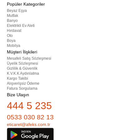
Popüler Kategoriler
Beyaz Eşya
Mutfak
Banyo
Elektrikli Ev Aleti
Hırdavat
Oto
Boya
Mobilya
Müşteri İlişkileri
Mesafeli Satış Sözleşmesi
Üyelik Sözleşmesi
Gizlilik & Güvenlik
K.V.K.K Aydınlatma
Kargo Takibi
Alışverişsiz Ödeme
Fatura Sorgulama
Bize Ulaşın
444 5 235
0533 030 82 13
eticaret@afeks.com.tr