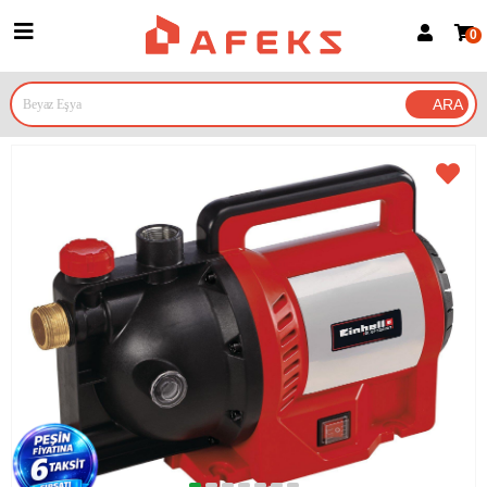
0
Üye Girişi
Üye Ol
Google İle Bağlan