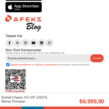
Takipte Kal
Size Özel Kampanyalar
Hemen Kayıt Ol Fırsatlardan Önce Sen Haberdar Ol!
Gönder
Üyelik koşullarını
ve
kişisel verilerimin
korunmasını kabul ediyorum.
Einhell Classic GC-GP 1250 N,
Telif Hakkı © 2026
Afeks Yapı Market
. Tüm hakları saklıdır.
₺6.999,90
Bu web sitesindeki tüm ürünler ticari amaçlıdır. Web sitemizde yer alan
Bahçe Pompası
görsel ve yazılı içerikler firmamıza ait olup, firmamızın yazılı izni alınmadan
(EİNHEL.4180350)
hiçbir yazılı/görsel içerik, logo, kopyalanamaz, kaynak gösterilemez ve