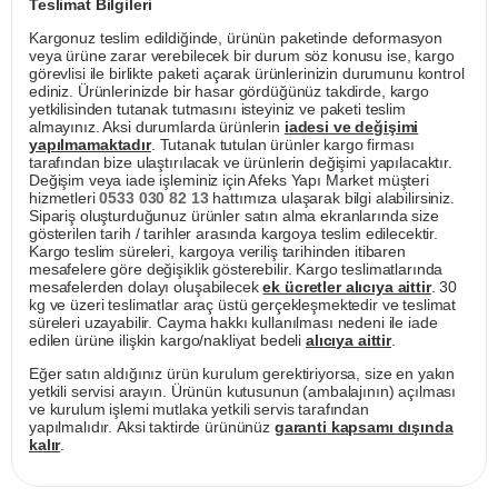
Teslimat Bilgileri
Kargonuz teslim edildiğinde, ürünün paketinde deformasyon
veya ürüne zarar verebilecek bir durum söz konusu ise, kargo
görevlisi ile birlikte paketi açarak ürünlerinizin durumunu kontrol
ediniz. Ürünlerinizde bir hasar gördüğünüz takdirde, kargo
yetkilisinden tutanak tutmasını isteyiniz ve paketi teslim
almayınız. Aksi durumlarda ürünlerin
iadesi ve değişimi
yapılmamaktadır
. Tutanak tutulan ürünler kargo firması
tarafından bize ulaştırılacak ve ürünlerin değişimi yapılacaktır.
Değişim veya iade işleminiz için Afeks Yapı Market müşteri
hizmetleri
0533 030 82 13
hattımıza ulaşarak bilgi alabilirsiniz.
Sipariş oluşturduğunuz ürünler satın alma ekranlarında size
gösterilen tarih / tarihler arasında kargoya teslim edilecektir.
Kargo teslim süreleri, kargoya veriliş tarihinden itibaren
mesafelere göre değişiklik gösterebilir. Kargo teslimatlarında
mesafelerden dolayı oluşabilecek
ek ücretler alıcıya aittir
. 30
kg ve üzeri teslimatlar araç üstü gerçekleşmektedir ve teslimat
süreleri uzayabilir. Cayma hakkı kullanılması nedeni ile iade
edilen ürüne ilişkin kargo/nakliyat bedeli
alıcıya aittir
.
Eğer satın aldığınız ürün kurulum gerektiriyorsa, size en yakın
yetkili servisi arayın. Ürünün kutusunun (ambalajının) açılması
ve kurulum işlemi mutlaka yetkili servis tarafından
yapılmalıdır. Aksi taktirde ürününüz
garanti kapsamı dışında
kalır
.