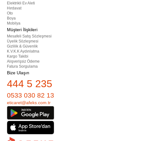
Elektrikli Ev Aleti
Hırdavat
Oto
Boya
Mobilya
Müşteri İlişkileri
Mesafeli Satış Sözleşmesi
Üyelik Sözleşmesi
Gizlilik & Güvenlik
K.V.K.K Aydınlatma
Kargo Takibi
Alışverişsiz Ödeme
Fatura Sorgulama
Bize Ulaşın
444 5 235
0533 030 82 13
eticaret@afeks.com.tr