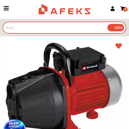
0
Üye Girişi
Üye Ol
Google İle Bağlan