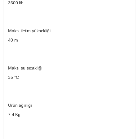
3600 l/h
Maks. iletim yüksekliği
40 m
Maks. su sıcaklığı
35 °C
Ürün ağırlığı
7.4 Kg