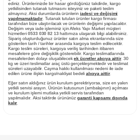
ediniz. Ürünlerinizde bir hasar gördüğünüz takdirde, kargo
yetkilisinden tutanak tutmasını isteyiniz ve paketi teslim
almayınız. Aksi durumlarda ürünlerin
iadesi ve değişimi
yapılmamaktadır
. Tutanak tutulan ürünler kargo firması
tarafından bize ulaştırılacak ve ürünlerin değişimi yapılacaktır.
Değişim veya iade işleminiz için Afeks Yapı Market müşteri
hizmetleri
0533 030 82 13
hattımıza ulaşarak bilgi alabilirsiniz.
Sipariş oluşturduğunuz ürünler satın alma ekranlarında size
gösterilen tarih / tarihler arasında kargoya teslim edilecektir.
Kargo teslim süreleri, kargoya veriliş tarihinden itibaren
mesafelere göre değişiklik gösterebilir. Kargo teslimatlarında
mesafelerden dolayı oluşabilecek
ek ücretler alıcıya aittir
. 30
kg ve üzeri teslimatlar araç üstü gerçekleşmektedir ve teslimat
süreleri uzayabilir. Cayma hakkı kullanılması nedeni ile iade
edilen ürüne ilişkin kargo/nakliyat bedeli
alıcıya aittir
.
Eğer satın aldığınız ürün kurulum gerektiriyorsa, size en yakın
yetkili servisi arayın. Ürünün kutusunun (ambalajının) açılması
ve kurulum işlemi mutlaka yetkili servis tarafından
yapılmalıdır. Aksi taktirde ürününüz
garanti kapsamı dışında
kalır
.