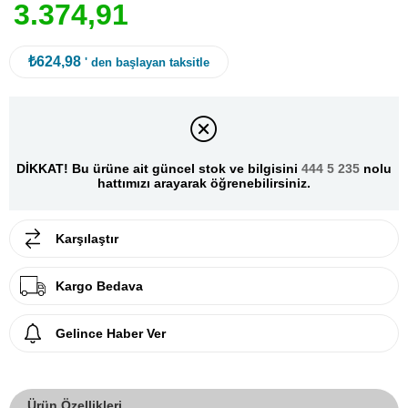
3
.
3
7
4
,
9
1
₺624,98
' den başlayan taksitle
DİKKAT! Bu ürüne ait güncel stok ve bilgisini
444 5 235
nolu
hattımızı arayarak öğrenebilirsiniz.
Karşılaştır
Kargo Bedava
Gelince Haber Ver
Ürün Özellikleri