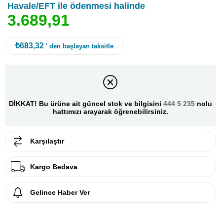
Havale/EFT ile ödenmesi halinde
3
.
6
8
9
,
9
1
₺683,32
' den başlayan taksitle
DİKKAT! Bu ürüne ait güncel stok ve bilgisini
444 5 235
nolu
hattımızı arayarak öğrenebilirsiniz.
Karşılaştır
Kargo Bedava
Gelince Haber Ver