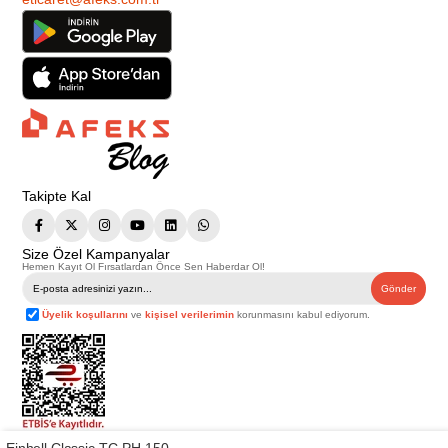
Takipte Kal
Size Özel Kampanyalar
Hemen Kayıt Ol Fırsatlardan Önce Sen Haberdar Ol!
Gönder
Üyelik koşullarını
ve
kişisel verilerimin
korunmasını kabul ediyorum.