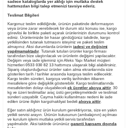
sadece kataloglarda yer aldığı için mutlaka destek
hattımızdan bilgi talep etmenizi tavsiye ederiz.
Teslimat Bilgileri
Kargonuz teslim edildiğinde, ürünün paketinde deformasyon
veya ürüne zarar verebilecek bir durum söz konusu ise, kargo
görevlisi ile birlikte paketi açarak ürünlerinizin durumunu kontrol
ediniz. Ürünlerinizde bir hasar gördüğünüz takdirde, kargo
yetkilisinden tutanak tutmasını isteyiniz ve paketi teslim
almayınız. Aksi durumlarda ürünlerin
iadesi ve değişimi
yapılmamaktadır
. Tutanak tutulan ürünler kargo firması
tarafından bize ulaştırılacak ve ürünlerin değişimi yapılacaktır.
Değişim veya iade işleminiz için Afeks Yapı Market müşteri
hizmetleri
0533 030 82 13
hattımıza ulaşarak bilgi alabilirsiniz.
Sipariş oluşturduğunuz ürünler satın alma ekranlarında size
gösterilen tarih / tarihler arasında kargoya teslim edilecektir.
Kargo teslim süreleri, kargoya veriliş tarihinden itibaren
mesafelere göre değişiklik gösterebilir. Kargo teslimatlarında
mesafelerden dolayı oluşabilecek
ek ücretler alıcıya aittir
. 30
kg ve üzeri teslimatlar araç üstü gerçekleşmektedir ve teslimat
süreleri uzayabilir. Cayma hakkı kullanılması nedeni ile iade
edilen ürüne ilişkin kargo/nakliyat bedeli
alıcıya aittir
.
Eğer satın aldığınız ürün kurulum gerektiriyorsa, size en yakın
yetkili servisi arayın. Ürünün kutusunun (ambalajının) açılması
ve kurulum işlemi mutlaka yetkili servis tarafından
yapılmalıdır. Aksi taktirde ürününüz
garanti kapsamı dışında