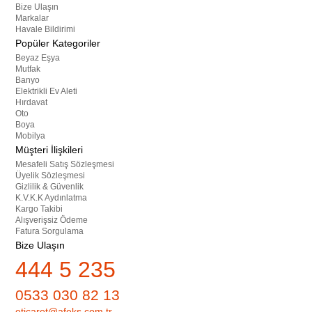
Bize Ulaşın
Markalar
Havale Bildirimi
Popüler Kategoriler
Beyaz Eşya
Mutfak
Banyo
Elektrikli Ev Aleti
Hırdavat
Oto
Boya
Mobilya
Müşteri İlişkileri
Mesafeli Satış Sözleşmesi
Üyelik Sözleşmesi
Gizlilik & Güvenlik
K.V.K.K Aydınlatma
Kargo Takibi
Alışverişsiz Ödeme
Fatura Sorgulama
Bize Ulaşın
444 5 235
0533 030 82 13
eticaret@afeks.com.tr