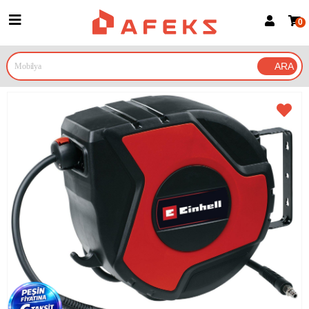
0
Üye Girişi
Üye Ol
Google İle Bağlan