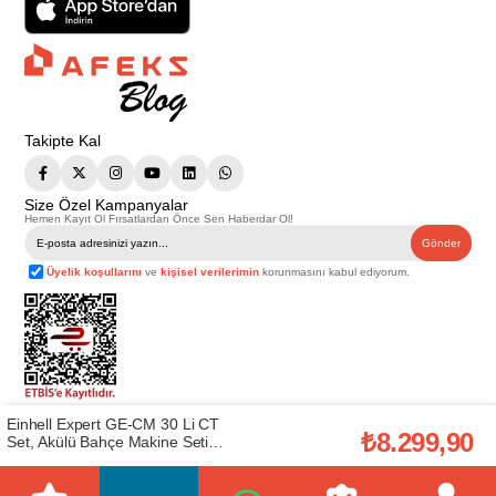
Takipte Kal
Size Özel Kampanyalar
Hemen Kayıt Ol Fırsatlardan Önce Sen Haberdar Ol!
Gönder
Üyelik koşullarını
ve
kişisel verilerimin
korunmasını kabul ediyorum.
Einhell Expert GE-CM 30 Li CT
Telif Hakkı © 2026
Afeks Yapı Market
. Tüm hakları saklıdır.
₺8.299,90
Bu web sitesindeki tüm ürünler ticari amaçlıdır. Web sitemizde yer alan
Set, Akülü Bahçe Makine Seti
görsel ve yazılı içerikler firmamıza ait olup, firmamızın yazılı izni alınmadan
(EİNHEL.3413159)
hiçbir yazılı/görsel içerik, logo, kopyalanamaz, kaynak gösterilemez ve
başka yerlerde kullanılamaz. İçeriklerin izin alınmadan kopyalanması ve
kullanılması 5846 sayılı Fikir ve Sanat Eserleri Yasasına göre suçtur.