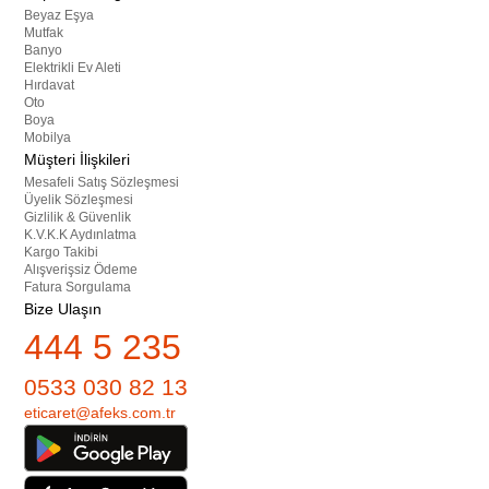
Beyaz Eşya
Mutfak
Banyo
Elektrikli Ev Aleti
Hırdavat
Oto
Boya
Mobilya
Müşteri İlişkileri
Mesafeli Satış Sözleşmesi
Üyelik Sözleşmesi
Gizlilik & Güvenlik
K.V.K.K Aydınlatma
Kargo Takibi
Alışverişsiz Ödeme
Fatura Sorgulama
Bize Ulaşın
444 5 235
0533 030 82 13
eticaret@afeks.com.tr