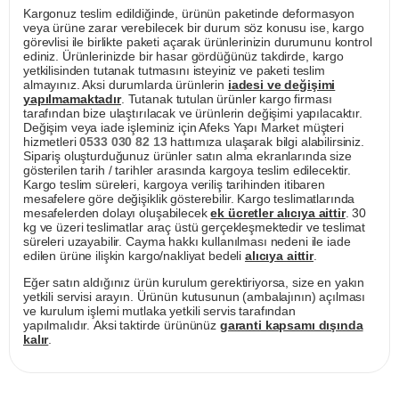
Kargonuz teslim edildiğinde, ürünün paketinde deformasyon
veya ürüne zarar verebilecek bir durum söz konusu ise, kargo
görevlisi ile birlikte paketi açarak ürünlerinizin durumunu kontrol
ediniz. Ürünlerinizde bir hasar gördüğünüz takdirde, kargo
yetkilisinden tutanak tutmasını isteyiniz ve paketi teslim
almayınız. Aksi durumlarda ürünlerin
iadesi ve değişimi
yapılmamaktadır
. Tutanak tutulan ürünler kargo firması
tarafından bize ulaştırılacak ve ürünlerin değişimi yapılacaktır.
Değişim veya iade işleminiz için Afeks Yapı Market müşteri
hizmetleri
0533 030 82 13
hattımıza ulaşarak bilgi alabilirsiniz.
Sipariş oluşturduğunuz ürünler satın alma ekranlarında size
gösterilen tarih / tarihler arasında kargoya teslim edilecektir.
Kargo teslim süreleri, kargoya veriliş tarihinden itibaren
mesafelere göre değişiklik gösterebilir. Kargo teslimatlarında
mesafelerden dolayı oluşabilecek
ek ücretler alıcıya aittir
. 30
kg ve üzeri teslimatlar araç üstü gerçekleşmektedir ve teslimat
süreleri uzayabilir. Cayma hakkı kullanılması nedeni ile iade
edilen ürüne ilişkin kargo/nakliyat bedeli
alıcıya aittir
.
Eğer satın aldığınız ürün kurulum gerektiriyorsa, size en yakın
yetkili servisi arayın. Ürünün kutusunun (ambalajının) açılması
ve kurulum işlemi mutlaka yetkili servis tarafından
yapılmalıdır. Aksi taktirde ürününüz
garanti kapsamı dışında
kalır
.