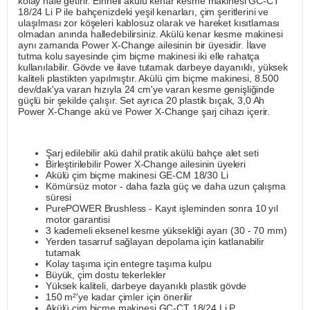
kolay hale getirir. Einhell akülü kenar kesme makinesi GC-CT
18/24 Li P ile bahçenizdeki yeşil kenarları, çim şeritlerini ve
ulaşılması zor köşeleri kablosuz olarak ve hareket kısıtlaması
olmadan anında halledebilirsiniz. Akülü kenar kesme makinesi
aynı zamanda Power X-Change ailesinin bir üyesidir. İlave
tutma kolu sayesinde çim biçme makinesi iki elle rahatça
kullanılabilir. Gövde ve ilave tutamak darbeye dayanıklı, yüksek
kaliteli plastikten yapılmıştır. Akülü çim biçme makinesi, 8.500
dev/dak'ya varan hızıyla 24 cm'ye varan kesme genişliğinde
güçlü bir şekilde çalışır. Set ayrıca 20 plastik bıçak, 3,0 Ah
Power X-Change akü ve Power X-Change şarj cihazı içerir.
Şarj edilebilir akü dahil pratik akülü bahçe alet seti
Birleştirilebilir Power X-Change ailesinin üyeleri
Akülü çim biçme makinesi GE-CM 18/30 Li
Kömürsüz motor - daha fazla güç ve daha uzun çalışma
süresi
PurePOWER Brushless - Kayıt işleminden sonra 10 yıl
motor garantisi
3 kademeli eksenel kesme yüksekliği ayarı (30 - 70 mm)
Yerden tasarruf sağlayan depolama için katlanabilir
tutamak
Kolay taşıma için entegre taşıma kulpu
Büyük, çim dostu tekerlekler
Yüksek kaliteli, darbeye dayanıklı plastik gövde
150 m²'ye kadar çimler için önerilir
Akülü çim biçme makinesi GC-CT 18/24 Li P