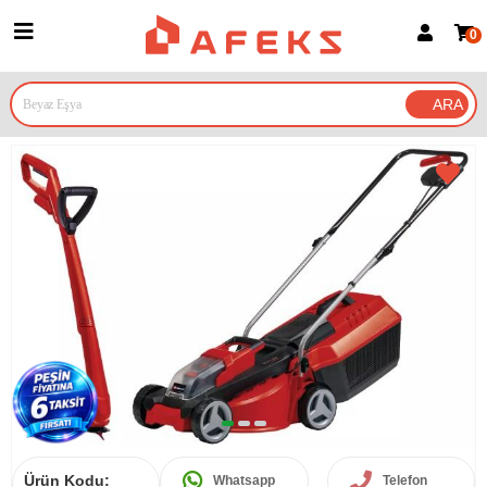
0
Üye Girişi
Üye Ol
Google İle Bağlan
Ürün Kodu:
Whatsapp
Telefon