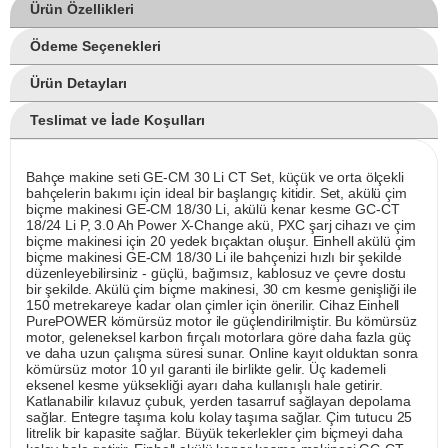
Ürün Özellikleri
Ödeme Seçenekleri
Ürün Detayları
Teslimat ve İade Koşulları
Bahçe makine seti GE-CM 30 Li CT Set, küçük ve orta ölçekli
bahçelerin bakımı için ideal bir başlangıç kitidir. Set, akülü çim
biçme makinesi GE-CM 18/30 Li, akülü kenar kesme GC-CT
18/24 Li P, 3.0 Ah Power X-Change akü, PXC şarj cihazı ve çim
biçme makinesi için 20 yedek bıçaktan oluşur. Einhell akülü çim
biçme makinesi GE-CM 18/30 Li ile bahçenizi hızlı bir şekilde
düzenleyebilirsiniz - güçlü, bağımsız, kablosuz ve çevre dostu
bir şekilde. Akülü çim biçme makinesi, 30 cm kesme genişliği ile
150 metrekareye kadar olan çimler için önerilir. Cihaz Einhell
PurePOWER kömürsüz motor ile güçlendirilmiştir. Bu kömürsüz
motor, geleneksel karbon fırçalı motorlara göre daha fazla güç
ve daha uzun çalışma süresi sunar. Online kayıt olduktan sonra
kömürsüz motor 10 yıl garanti ile birlikte gelir. Üç kademeli
eksenel kesme yüksekliği ayarı daha kullanışlı hale getirir.
Katlanabilir kılavuz çubuk, yerden tasarruf sağlayan depolama
sağlar. Entegre taşıma kolu kolay taşıma sağlar. Çim tutucu 25
litrelik bir kapasite sağlar. Büyük tekerlekler çim biçmeyi daha