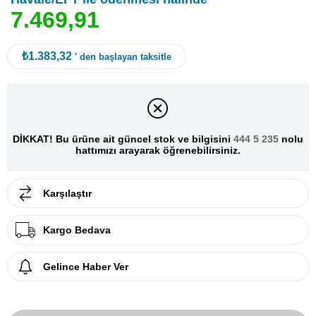
7
.
4
6
9
,
9
1
₺1.383,32
' den başlayan taksitle
DİKKAT! Bu ürüne ait güncel stok ve bilgisini
444 5 235
nolu
hattımızı arayarak öğrenebilirsiniz.
Karşılaştır
Kargo Bedava
Gelince Haber Ver