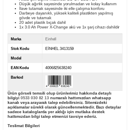
Düşük ağırlık sayesinde yorulmadan ve kolay kullanım
İlave tutamak sayesinde iki elle çalışma konforu
Darbeye dayanıklı, yüksek kaliteli plastikten yapılmış
gövde ve tutamak
20 adet plastik bıçak dahil
1x 3.0 Ah Power X-Change akü ve 1x şarj cihazı dahildir
Marka
Einhell
Stok Kodu
EİNHEL.3413159
Model
EAN Kodu
4006825638240
Barkod
Ürün görseli temsili olup ürünlerimiz hakkında detaylı
bilgiyi
0533 030 82 13
numaralı hattımızdan whatsapp
kanalı veya arayarak talep edebilirsiniz. Sitemizdeki
açıklamalar sürekli olarak güncellenmektedir. Bazı detaylar
sadece kataloglarda yer aldığı için mutlaka destek
hattımızdan bilgi talep etmenizi tavsiye ederiz.
Teslimat Bilgileri