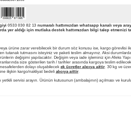
giyi
0533 030 82 13
numaralı hattımızdan whatsapp kanalı veya arayar
da yer aldığı için mutlaka destek hattımızdan bilgi talep etmenizi t
a ürüne zarar verebilecek bir durum söz konusu ise, kargo görevlisi ile b
en tutanak tutmasını isteyiniz ve paketi teslim almayınız. Aksi durumlard
ürünlerin değişimi yapılacaktır. Değişim veya iade işleminiz için Afeks Ya
ranlarında size gösterilen tarih / tarihler arasında kargoya teslim edilecekt
a mesafelerden dolayı oluşabilecek
ek ücretler alıcıya aittir
. 30 kg ve üzer
ne ilişkin kargo/nakliyat bedeli
alıcıya aittir
.
 yetkili servisi arayın. Ürünün kutusunun (ambalajının) açılması ve kurulu