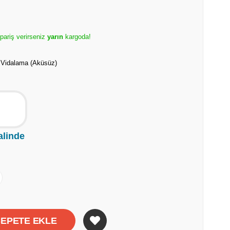
ipariş verirseniz
yarın
kargoda!
ı Vidalama (Aküsüz)
alinde