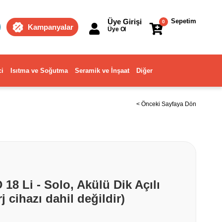
Üye Girişi
Sepetim
0
Kampanyalar
Üye Ol
ci
Isıtma ve Soğutma
Seramik ve İnşaat
Diğer
< Önceki Sayfaya Dön
18 Li - Solo, Akülü Dik Açılı
 cihazı dahil değildir)