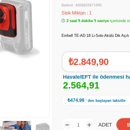
Barkod
:
4006825671995
Stok Miktarı
:
1
2 saat 9 dakika 4 saniye
içerisinde s
Einhell TE-AD 18 Li-Solo Akülü Dik Açıl
₺2.849,90
Havale/EFT ile ödenmesi h
2
.
5
6
4
,
9
1
₺474,98
' den başlayan taksitle
ADET