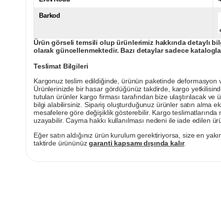
Barkod
Ürün görseli temsili olup ürünlerimiz hakkında detaylı bil
olarak güncellenmektedir. Bazı detaylar sadece kataloglar
Teslimat Bilgileri
Kargonuz teslim edildiğinde, ürünün paketinde deformasyon vey
Ürünlerinizde bir hasar gördüğünüz takdirde, kargo yetkilisind
tutulan ürünler kargo firması tarafından bize ulaştırılacak ve 
bilgi alabilirsiniz. Sipariş oluşturduğunuz ürünler satın alma ek
mesafelere göre değişiklik gösterebilir. Kargo teslimatlarınd
uzayabilir. Cayma hakkı kullanılması nedeni ile iade edilen ürü
Eğer satın aldığınız ürün kurulum gerektiriyorsa, size en yakın
taktirde ürününüz
garanti kapsamı dışında kalır
.