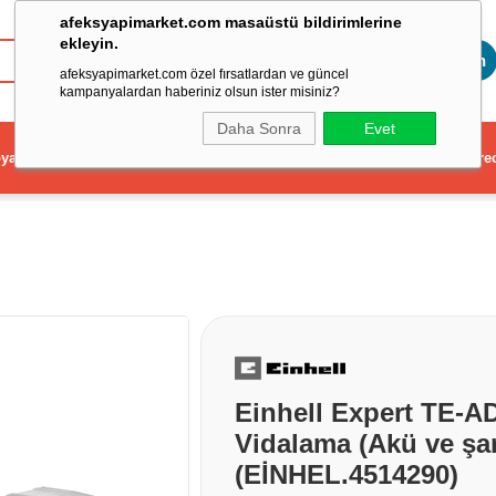
afeksyapimarket.com masaüstü bildirimlerine
ekleyin.
Toptan
afeksyapimarket.com özel fırsatlardan ve güncel
kampanyalardan haberiniz olsun ister misiniz?
Daha Sonra
Evet
ya
Elektrikli El Aleti
Aydınlatma ve Elektrik
Dekorasyon ve Ev Gere
Einhell Expert TE-AD 
Vidalama (Akü ve şarj
(EİNHEL.4514290)