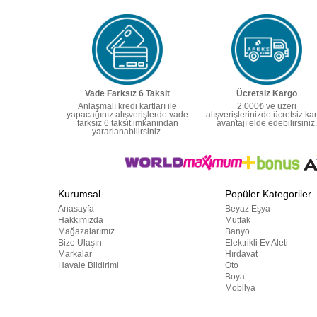
Vade Farksız 6 Taksit
Ücretsiz Kargo
Anlaşmalı kredi kartları ile
2.000₺ ve üzeri
yapacağınız alışverişlerde vade
alışverişlerinizde ücretsiz ka
farksız 6 taksit imkanından
avantajı elde edebilirsiniz.
yararlanabilirsiniz.
Kurumsal
Popüler Kategoriler
Anasayfa
Beyaz Eşya
Hakkımızda
Mutfak
Mağazalarımız
Banyo
Bize Ulaşın
Elektrikli Ev Aleti
Markalar
Hırdavat
Havale Bildirimi
Oto
Boya
Mobilya