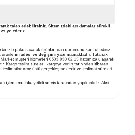
ak talep edebilirsiniz. Sitemizdeki açıklamalar sürekli
avsiye ederiz.
irlikte paketi açarak ürünlerinizin durumunu kontrol ediniz.
a ürünlerin
iadesi ve değişimi yapılmamaktadır
. Tutanak
pı Market müşteri hizmetleri
0533 030 82 13
hattımıza ulaşarak
ir. Kargo teslim süreleri, kargoya veriliş tarihinden itibaren
i teslimatlar araç üstü gerçekleşmektedir ve teslimat süreleri
m işlemi mutlaka yetkili servis tarafından yapılmalıdır. Aksi