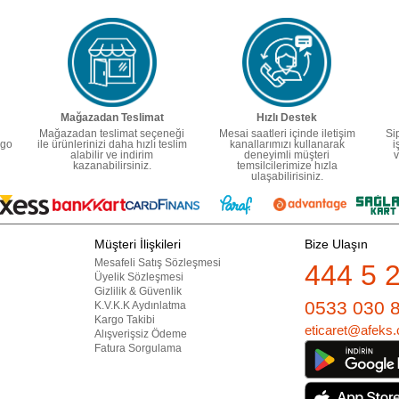
Mağazadan Teslimat
Hızlı Destek
Mağazadan teslimat seçeneği
Mesai saatleri içinde iletişim
Si
rgo
ile ürünlerinizi daha hızlı teslim
kanallarımızı kullanarak
i
alabilir ve indirim
deneyimli müşteri
v
kazanabilirsiniz.
temsilcilerimize hızla
ulaşabilirisiniz.
Müşteri İlişkileri
Bize Ulaşın
Mesafeli Satış Sözleşmesi
444 5 
Üyelik Sözleşmesi
Gizlilik & Güvenlik
0533 030 
K.V.K.K Aydınlatma
Kargo Takibi
eticaret@afeks.
Alışverişsiz Ödeme
Fatura Sorgulama