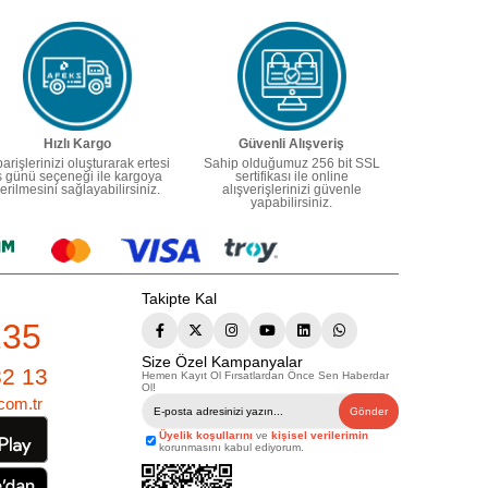
Hızlı Kargo
Güvenli Alışveriş
parişlerinizi oluşturarak ertesi
Sahip olduğumuz 256 bit SSL
ş günü seçeneği ile kargoya
sertifikası ile online
erilmesini sağlayabilirsiniz.
alışverişlerinizi güvenle
yapabilirsiniz.
Takipte Kal
235
Size Özel Kampanyalar
82 13
Hemen Kayıt Ol Fırsatlardan Önce Sen Haberdar
Ol!
com.tr
Gönder
Üyelik koşullarını
ve
kişisel verilerimin
korunmasını kabul ediyorum.