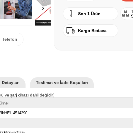
T
Son 1 Ürün
Kargo Bedava
Telefon
 Detayları
Teslimat ve İade Koşulları
 ve şarj cihazı dahil değildir)
inhell
EİNHEL.4514290
4006825671995