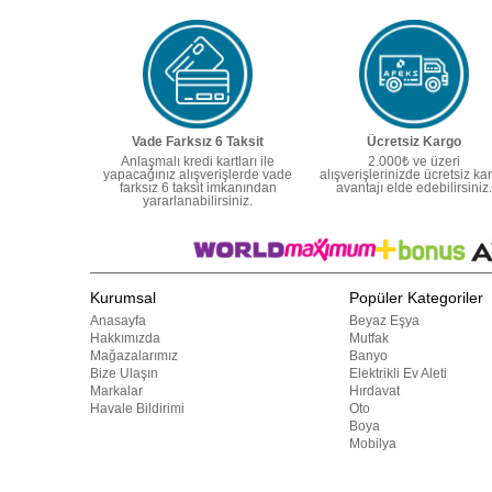
Vade Farksız 6 Taksit
Ücretsiz Kargo
Anlaşmalı kredi kartları ile
2.000₺ ve üzeri
yapacağınız alışverişlerde vade
alışverişlerinizde ücretsiz ka
farksız 6 taksit imkanından
avantajı elde edebilirsiniz.
yararlanabilirsiniz.
Kurumsal
Popüler Kategoriler
Anasayfa
Beyaz Eşya
Hakkımızda
Mutfak
Mağazalarımız
Banyo
Bize Ulaşın
Elektrikli Ev Aleti
Markalar
Hırdavat
Havale Bildirimi
Oto
Boya
Mobilya