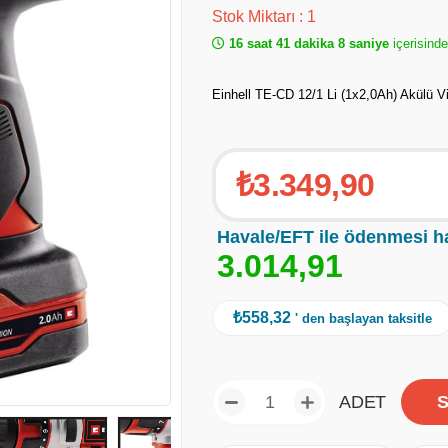
Stok Miktarı
:
1
16 saat 41 dakika 7 saniye
içerisinde
Einhell TE-CD 12/1 Li (1x2,0Ah) Akülü 
₺3.349,90
Havale/EFT ile ödenmesi h
3
.
0
1
4
,
9
1
₺558,32
' den başlayan taksitle
ADET