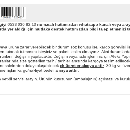
giyi
0533 030 82 13
numaralı hattımızdan whatsapp kanalı veya arayar
da yer aldığı için mutlaka destek hattımızdan bilgi talep etmenizi t
a ürüne zarar verebilecek bir durum söz konusu ise, kargo görevlisi ile b
en tutanak tutmasını isteyiniz ve paketi teslim almayınız. Aksi durumlard
ürünlerin değişimi yapılacaktır. Değişim veya iade işleminiz için Afeks Ya
ranlarında size gösterilen tarih / tarihler arasında kargoya teslim edilecekt
a mesafelerden dolayı oluşabilecek
ek ücretler alıcıya aittir
. 30 kg ve üzer
ne ilişkin kargo/nakliyat bedeli
alıcıya aittir
.
 yetkili servisi arayın. Ürünün kutusunun (ambalajının) açılması ve kurulu