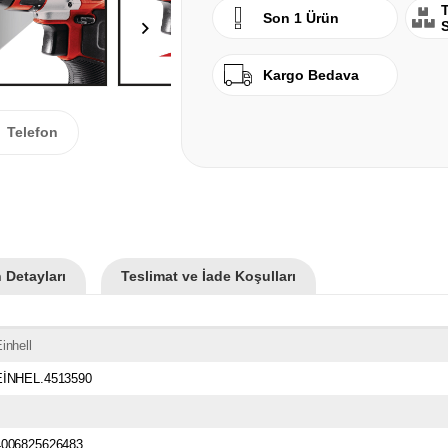
T
Son 1 Ürün
Kargo Bedava
Telefon
 Detayları
Teslimat ve İade Koşulları
inhell
EİNHEL.4513590
4006825626483