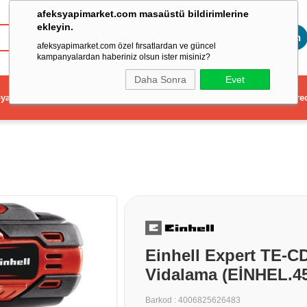
afeksyapimarket.com masaüstü bildirimlerine
ekleyin.
Toptan
afeksyapimarket.com özel fırsatlardan ve güncel
kampanyalardan haberiniz olsun ister misiniz?
Daha Sonra
Evet
ya
Elektrikli El Aleti
Aydınlatma ve Elektrik
Dekorasyon ve Ev Gere
Einhell Expert TE-CD
Vidalama (EİNHEL.4
Barkod
:
4006825626483