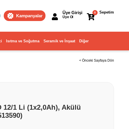
Üye Girişi
Sepetim
0
Kampanyalar
Üye Ol
ci
Isıtma ve Soğutma
Seramik ve İnşaat
Diğer
< Önceki Sayfaya Dön
 12/1 Li (1x2,0Ah), Akülü
513590)