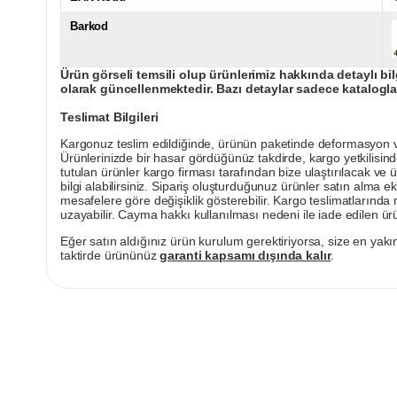
Barkod
Ürün görseli temsili olup ürünlerimiz hakkında detaylı bil
olarak güncellenmektedir. Bazı detaylar sadece kataloglar
Teslimat Bilgileri
Kargonuz teslim edildiğinde, ürünün paketinde deformasyon vey
Ürünlerinizde bir hasar gördüğünüz takdirde, kargo yetkilisind
tutulan ürünler kargo firması tarafından bize ulaştırılacak ve 
bilgi alabilirsiniz. Sipariş oluşturduğunuz ürünler satın alma ek
mesafelere göre değişiklik gösterebilir. Kargo teslimatlarınd
uzayabilir. Cayma hakkı kullanılması nedeni ile iade edilen ürü
Eğer satın aldığınız ürün kurulum gerektiriyorsa, size en yakın
taktirde ürününüz
garanti kapsamı dışında kalır
.