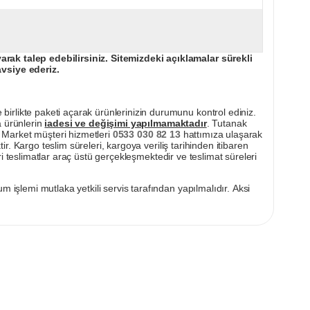
ak talep edebilirsiniz. Sitemizdeki açıklamalar sürekli
avsiye ederiz.
irlikte paketi açarak ürünlerinizin durumunu kontrol ediniz.
a ürünlerin
iadesi ve değişimi yapılmamaktadır
. Tutanak
pı Market müşteri hizmetleri
0533 030 82 13
hattımıza ulaşarak
ir. Kargo teslim süreleri, kargoya veriliş tarihinden itibaren
i teslimatlar araç üstü gerçekleşmektedir ve teslimat süreleri
m işlemi mutlaka yetkili servis tarafından yapılmalıdır. Aksi