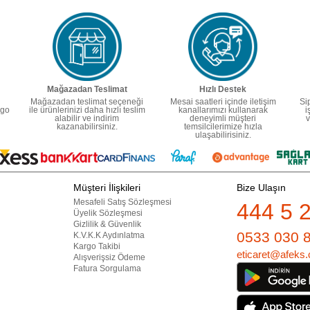
Mağazadan Teslimat
Hızlı Destek
Mağazadan teslimat seçeneği
Mesai saatleri içinde iletişim
Si
rgo
ile ürünlerinizi daha hızlı teslim
kanallarımızı kullanarak
i
alabilir ve indirim
deneyimli müşteri
v
kazanabilirsiniz.
temsilcilerimize hızla
ulaşabilirisiniz.
Müşteri İlişkileri
Bize Ulaşın
Mesafeli Satış Sözleşmesi
444 5 
Üyelik Sözleşmesi
Gizlilik & Güvenlik
0533 030 
K.V.K.K Aydınlatma
Kargo Takibi
eticaret@afeks.
Alışverişsiz Ödeme
Fatura Sorgulama