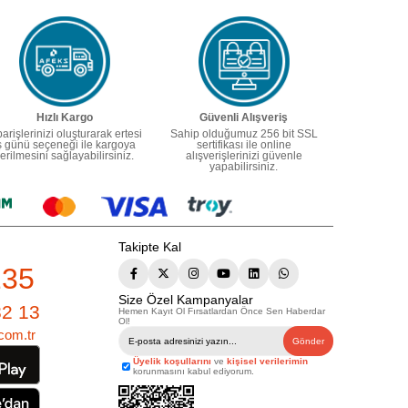
Hızlı Kargo
Güvenli Alışveriş
parişlerinizi oluşturarak ertesi
Sahip olduğumuz 256 bit SSL
ş günü seçeneği ile kargoya
sertifikası ile online
erilmesini sağlayabilirsiniz.
alışverişlerinizi güvenle
yapabilirsiniz.
Takipte Kal
235
Size Özel Kampanyalar
82 13
Hemen Kayıt Ol Fırsatlardan Önce Sen Haberdar
Ol!
com.tr
Gönder
Üyelik koşullarını
ve
kişisel verilerimin
korunmasını kabul ediyorum.