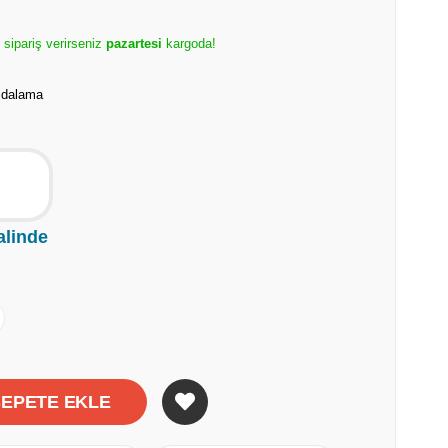
 sipariş verirseniz
pazartesi
kargoda!
Vidalama
alinde