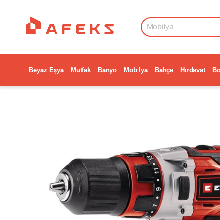
Beyaz Eşya
Mutfak
Banyo
Mobilya
Bahçe
Hırdavat
Bo