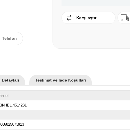
Karşılaştır
Telefon
 Detayları
Teslimat ve İade Koşulları
inhell
EİNHEL.4514231
4006825673913