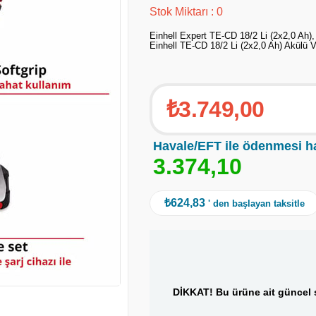
Stok Miktarı
:
0
Einhell Expert TE-CD 18/2 Li (2x2,0 Ah)
Einhell TE-CD 18/2 Li (2x2,0 Ah) Akülü 
₺3.749,00
Havale/EFT ile ödenmesi h
3
.
3
7
4
,
1
0
₺624,83
' den başlayan taksitle
DİKKAT! Bu ürüne ait güncel s