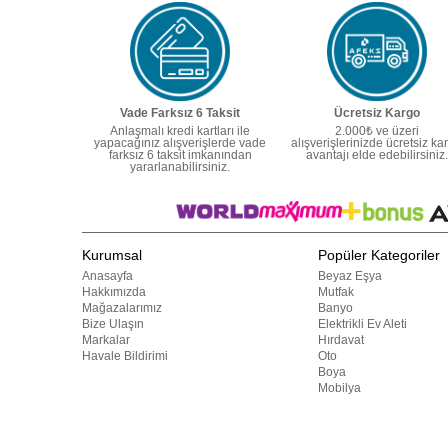
Vade Farksız 6 Taksit
Ücretsiz Kargo
Anlaşmalı kredi kartları ile
2.000₺ ve üzeri
yapacağınız alışverişlerde vade
alışverişlerinizde ücretsiz ka
farksız 6 taksit imkanından
avantajı elde edebilirsiniz.
yararlanabilirsiniz.
Kurumsal
Popüler Kategoriler
Anasayfa
Beyaz Eşya
Hakkımızda
Mutfak
Mağazalarımız
Banyo
Bize Ulaşın
Elektrikli Ev Aleti
Markalar
Hırdavat
Havale Bildirimi
Oto
Boya
Mobilya