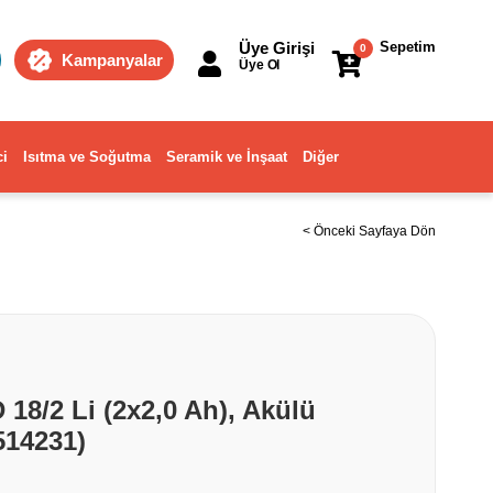
Üye Girişi
Sepetim
0
Kampanyalar
Üye Ol
ci
Isıtma ve Soğutma
Seramik ve İnşaat
Diğer
< Önceki Sayfaya Dön
 18/2 Li (2x2,0 Ah), Akülü
514231)