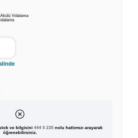
, Akülü Vidalama
Vidalama
alinde
tok ve bilgisini
444 5 235
nolu hattımızı arayarak
öğrenebilirsiniz.