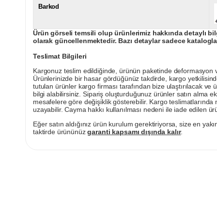
Barkod
Ürün görseli temsili olup ürünlerimiz hakkında detaylı bil
olarak güncellenmektedir. Bazı detaylar sadece kataloglar
Teslimat Bilgileri
Kargonuz teslim edildiğinde, ürünün paketinde deformasyon vey
Ürünlerinizde bir hasar gördüğünüz takdirde, kargo yetkilisind
tutulan ürünler kargo firması tarafından bize ulaştırılacak ve 
bilgi alabilirsiniz. Sipariş oluşturduğunuz ürünler satın alma ek
mesafelere göre değişiklik gösterebilir. Kargo teslimatlarınd
uzayabilir. Cayma hakkı kullanılması nedeni ile iade edilen ürü
Eğer satın aldığınız ürün kurulum gerektiriyorsa, size en yakın
taktirde ürününüz
garanti kapsamı dışında kalır
.