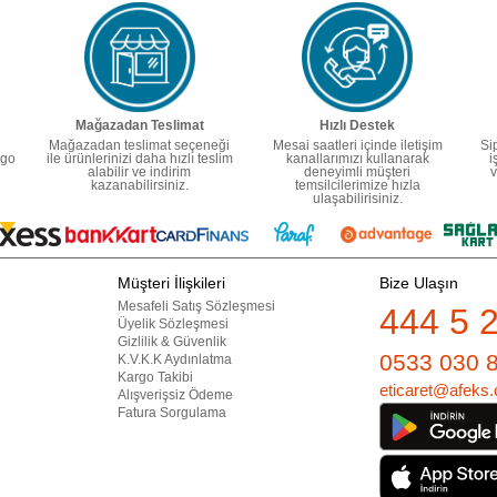
Mağazadan Teslimat
Hızlı Destek
Mağazadan teslimat seçeneği
Mesai saatleri içinde iletişim
Si
rgo
ile ürünlerinizi daha hızlı teslim
kanallarımızı kullanarak
i
alabilir ve indirim
deneyimli müşteri
v
kazanabilirsiniz.
temsilcilerimize hızla
ulaşabilirisiniz.
Müşteri İlişkileri
Bize Ulaşın
Mesafeli Satış Sözleşmesi
444 5 
Üyelik Sözleşmesi
Gizlilik & Güvenlik
0533 030 
K.V.K.K Aydınlatma
Kargo Takibi
eticaret@afeks.
Alışverişsiz Ödeme
Fatura Sorgulama