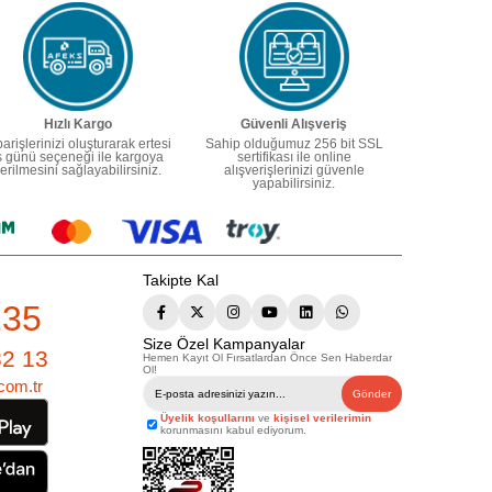
Hızlı Kargo
Güvenli Alışveriş
parişlerinizi oluşturarak ertesi
Sahip olduğumuz 256 bit SSL
ş günü seçeneği ile kargoya
sertifikası ile online
erilmesini sağlayabilirsiniz.
alışverişlerinizi güvenle
yapabilirsiniz.
Takipte Kal
235
Size Özel Kampanyalar
82 13
Hemen Kayıt Ol Fırsatlardan Önce Sen Haberdar
Ol!
com.tr
Gönder
Üyelik koşullarını
ve
kişisel verilerimin
korunmasını kabul ediyorum.