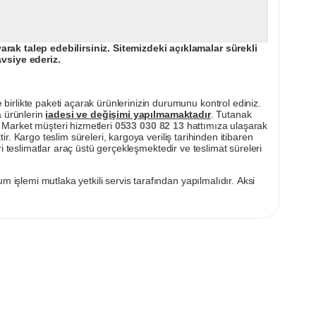
ak talep edebilirsiniz. Sitemizdeki açıklamalar sürekli
avsiye ederiz.
irlikte paketi açarak ürünlerinizin durumunu kontrol ediniz.
a ürünlerin
iadesi ve değişimi yapılmamaktadır
. Tutanak
pı Market müşteri hizmetleri
0533 030 82 13
hattımıza ulaşarak
ir. Kargo teslim süreleri, kargoya veriliş tarihinden itibaren
i teslimatlar araç üstü gerçekleşmektedir ve teslimat süreleri
m işlemi mutlaka yetkili servis tarafından yapılmalıdır. Aksi