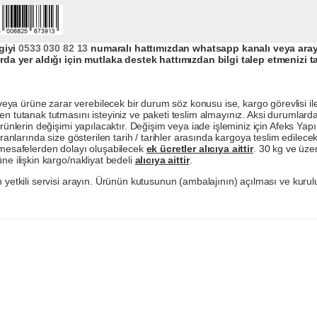
giyi
0533 030 82 13
numaralı hattımızdan whatsapp kanalı veya arayar
da yer aldığı için mutlaka destek hattımızdan bilgi talep etmenizi t
a ürüne zarar verebilecek bir durum söz konusu ise, kargo görevlisi ile b
en tutanak tutmasını isteyiniz ve paketi teslim almayınız. Aksi durumlard
ürünlerin değişimi yapılacaktır. Değişim veya iade işleminiz için Afeks Ya
ranlarında size gösterilen tarih / tarihler arasında kargoya teslim edilecekt
a mesafelerden dolayı oluşabilecek
ek ücretler alıcıya aittir
. 30 kg ve üzer
ne ilişkin kargo/nakliyat bedeli
alıcıya aittir
.
 yetkili servisi arayın. Ürünün kutusunun (ambalajının) açılması ve kurulu