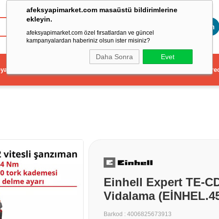
afeksyapimarket.com masaüstü bildirimlerine
ekleyin.
Toptan
afeksyapimarket.com özel fırsatlardan ve güncel
kampanyalardan haberiniz olsun ister misiniz?
Daha Sonra
Evet
ya
Elektrikli El Aleti
Aydınlatma ve Elektrik
Dekorasyon ve Ev Gere
Einhell Expert TE-CD
Vidalama (EİNHEL.4
Barkod
:
4006825673913