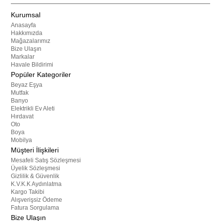
Kurumsal
Anasayfa
Hakkımızda
Mağazalarımız
Bize Ulaşın
Markalar
Havale Bildirimi
Popüler Kategoriler
Beyaz Eşya
Mutfak
Banyo
Elektrikli Ev Aleti
Hırdavat
Oto
Boya
Mobilya
Müşteri İlişkileri
Mesafeli Satış Sözleşmesi
Üyelik Sözleşmesi
Gizlilik & Güvenlik
K.V.K.K Aydınlatma
Kargo Takibi
Alışverişsiz Ödeme
Fatura Sorgulama
Bize Ulaşın