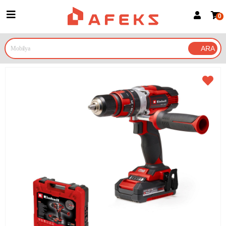
0
Üye Girişi
Üye Ol
Google İle Bağlan