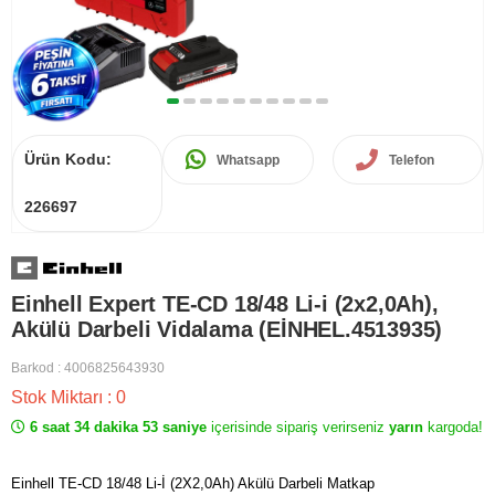
Ürün Kodu:
Whatsapp
Telefon
226697
Einhell Expert TE-CD 18/48 Li-i (2x2,0Ah),
Akülü Darbeli Vidalama (EİNHEL.4513935)
Barkod
:
4006825643930
Stok Miktarı
:
0
6 saat 34 dakika 53 saniye
içerisinde sipariş verirseniz
yarın
kargoda!
Einhell TE-CD 18/48 Li-İ (2X2,0Ah) Akülü Darbeli Matkap