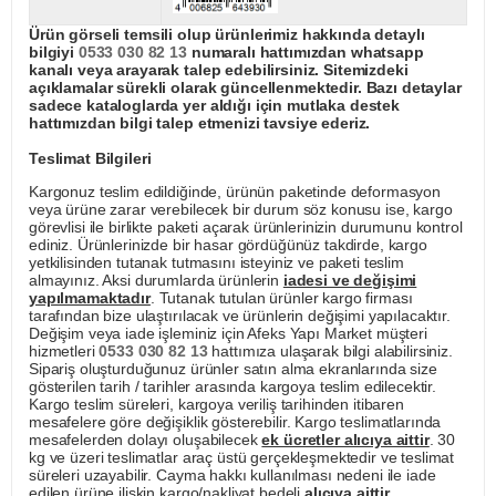
Ürün görseli temsili olup ürünlerimiz hakkında detaylı
bilgiyi
0533 030 82 13
numaralı hattımızdan whatsapp
kanalı veya arayarak talep edebilirsiniz. Sitemizdeki
açıklamalar sürekli olarak güncellenmektedir. Bazı detaylar
sadece kataloglarda yer aldığı için mutlaka destek
hattımızdan bilgi talep etmenizi tavsiye ederiz.
Teslimat Bilgileri
Kargonuz teslim edildiğinde, ürünün paketinde deformasyon
veya ürüne zarar verebilecek bir durum söz konusu ise, kargo
görevlisi ile birlikte paketi açarak ürünlerinizin durumunu kontrol
ediniz. Ürünlerinizde bir hasar gördüğünüz takdirde, kargo
yetkilisinden tutanak tutmasını isteyiniz ve paketi teslim
almayınız. Aksi durumlarda ürünlerin
iadesi ve değişimi
yapılmamaktadır
. Tutanak tutulan ürünler kargo firması
tarafından bize ulaştırılacak ve ürünlerin değişimi yapılacaktır.
Değişim veya iade işleminiz için Afeks Yapı Market müşteri
hizmetleri
0533 030 82 13
hattımıza ulaşarak bilgi alabilirsiniz.
Sipariş oluşturduğunuz ürünler satın alma ekranlarında size
gösterilen tarih / tarihler arasında kargoya teslim edilecektir.
Kargo teslim süreleri, kargoya veriliş tarihinden itibaren
mesafelere göre değişiklik gösterebilir. Kargo teslimatlarında
mesafelerden dolayı oluşabilecek
ek ücretler alıcıya aittir
. 30
kg ve üzeri teslimatlar araç üstü gerçekleşmektedir ve teslimat
süreleri uzayabilir. Cayma hakkı kullanılması nedeni ile iade
edilen ürüne ilişkin kargo/nakliyat bedeli
alıcıya aittir
.