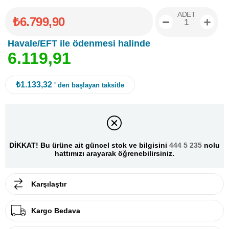
ADET
₺6.799,90
Havale/EFT ile ödenmesi halinde
6
.
1
1
9
,
9
1
₺1.133,32
' den başlayan taksitle
DİKKAT! Bu ürüne ait güncel stok ve bilgisini
444 5 235
nolu
hattımızı arayarak öğrenebilirsiniz.
Karşılaştır
Kargo Bedava