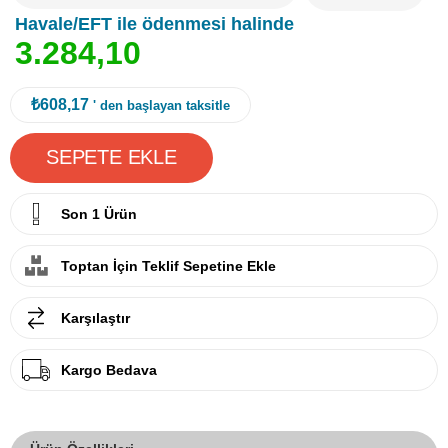
Havale/EFT ile ödenmesi halinde
3
.
2
8
4
,
1
0
₺608,17
' den başlayan taksitle
Son 1 Ürün
Toptan İçin Teklif Sepetine Ekle
Karşılaştır
Kargo Bedava