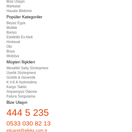
Bize Ulaşın
Markalar
Havale Bildirimi
Popüler Kategoriler
Beyaz Eşya
Mutfak
Banyo
Elektrikli Ev Aleti
Hırdavat
Oto
Boya
Mobilya
Müşteri İlişkileri
Mesafeli Satış Sözleşmesi
Üyelik Sözleşmesi
Gizlilik & Güvenlik
K.V.K.K Aydınlatma
Kargo Takibi
Alışverişsiz Ödeme
Fatura Sorgulama
Bize Ulaşın
444 5 235
0533 030 82 13
eticaret@afeks.com.tr