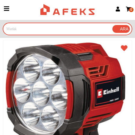
0
Üye Girişi
Üye Ol
Google İle Bağlan