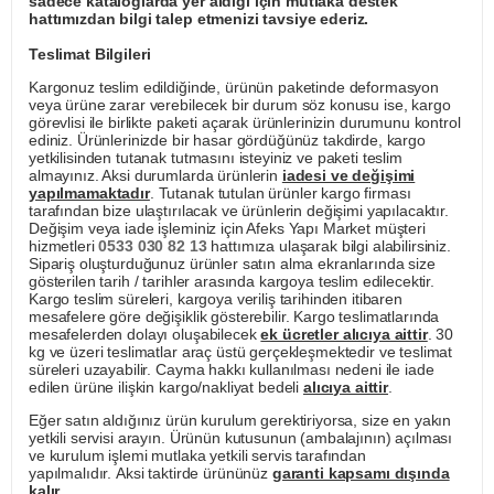
sadece kataloglarda yer aldığı için mutlaka destek
hattımızdan bilgi talep etmenizi tavsiye ederiz.
Teslimat Bilgileri
Kargonuz teslim edildiğinde, ürünün paketinde deformasyon
veya ürüne zarar verebilecek bir durum söz konusu ise, kargo
görevlisi ile birlikte paketi açarak ürünlerinizin durumunu kontrol
ediniz. Ürünlerinizde bir hasar gördüğünüz takdirde, kargo
yetkilisinden tutanak tutmasını isteyiniz ve paketi teslim
almayınız. Aksi durumlarda ürünlerin
iadesi ve değişimi
yapılmamaktadır
. Tutanak tutulan ürünler kargo firması
tarafından bize ulaştırılacak ve ürünlerin değişimi yapılacaktır.
Değişim veya iade işleminiz için Afeks Yapı Market müşteri
hizmetleri
0533 030 82 13
hattımıza ulaşarak bilgi alabilirsiniz.
Sipariş oluşturduğunuz ürünler satın alma ekranlarında size
gösterilen tarih / tarihler arasında kargoya teslim edilecektir.
Kargo teslim süreleri, kargoya veriliş tarihinden itibaren
mesafelere göre değişiklik gösterebilir. Kargo teslimatlarında
mesafelerden dolayı oluşabilecek
ek ücretler alıcıya aittir
. 30
kg ve üzeri teslimatlar araç üstü gerçekleşmektedir ve teslimat
süreleri uzayabilir. Cayma hakkı kullanılması nedeni ile iade
edilen ürüne ilişkin kargo/nakliyat bedeli
alıcıya aittir
.
Eğer satın aldığınız ürün kurulum gerektiriyorsa, size en yakın
yetkili servisi arayın. Ürünün kutusunun (ambalajının) açılması
ve kurulum işlemi mutlaka yetkili servis tarafından
yapılmalıdır. Aksi taktirde ürününüz
garanti kapsamı dışında
kalır
.