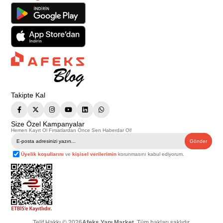
Takipte Kal
Size Özel Kampanyalar
Hemen Kayıt Ol Fırsatlardan Önce Sen Haberdar Ol!
Gönder
Üyelik koşullarını
ve
kişisel verilerimin
korunmasını kabul ediyorum.
Telif Hakkı © 2026
Afeks Yapı Market
. Tüm hakları saklıdır.