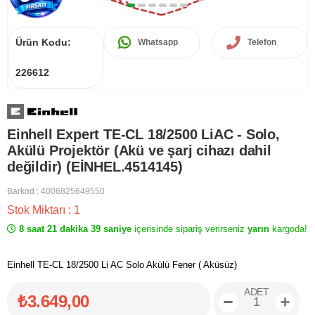
Ürün Kodu:
Whatsapp
Telefon
226612
Einhell Expert TE-CL 18/2500 LiAC - Solo,
Akülü Projektör (Akü ve şarj cihazı dahil
değildir) (EİNHEL.4514145)
Barkod
:
4006825649550
Stok Miktarı
:
1
8 saat 21 dakika 38 saniye
içerisinde sipariş verirseniz
yarın
kargoda!
Einhell TE-CL 18/2500 Li AC Solo Akülü Fener ( Aküsüz)
ADET
₺3.649,00