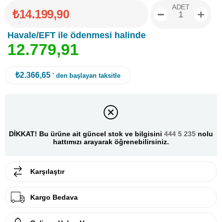
ADET
₺14.199,90
Havale/EFT ile ödenmesi halinde
1
2
.
7
7
9
,
9
1
₺2.366,65
' den başlayan taksitle
DİKKAT! Bu ürüne ait güncel stok ve bilgisini
444 5 235
nolu
hattımızı arayarak öğrenebilirsiniz.
Karşılaştır
Kargo Bedava