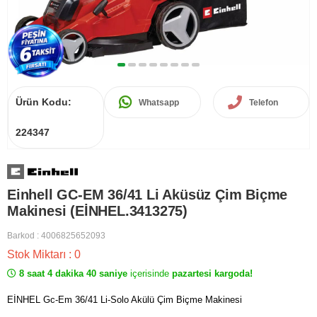
Ürün Kodu:
Whatsapp
Telefon
224347
Einhell GC-EM 36/41 Li Aküsüz Çim Biçme
Makinesi (EİNHEL.3413275)
Barkod
:
4006825652093
Stok Miktarı
:
0
8 saat 4 dakika 40 saniye
içerisinde
pazartesi kargoda!
EİNHEL Gc-Em 36/41 Li-Solo Akülü Çim Biçme Makinesi