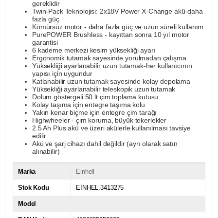
gereklidir
Twin-Pack Teknolojisi: 2x18V Power X-Change akü-daha
fazla güç
Kömürsüz motor - daha fazla güç ve uzun süreli kullanım
PurePOWER Brushless - kayıttan sonra 10 yıl motor
garantisi
6 kademe merkezi kesim yüksekliği ayarı
Ergonomik tutamak sayesinde yorulmadan çalışma
Yüksekliği ayarlanabilir uzun tutamak-her kullanıcının
yapısı için uygundur
Katlanabilir uzun tutamak sayesinde kolay depolama
Yüksekliği ayarlanabilir teleskopik uzun tutamak
Dolum göstergeli 50 lt çim toplama kutusu
Kolay taşıma için entegre taşıma kolu
Yakın kenar biçme için entegre çim tarağı
Highwheeler - çim koruma, büyük tekerlekler
2.5 Ah Plus akü ve üzeri akülerle kullanılması tavsiye
edilir
Akü ve şarj cihazı dahil değildir (ayrı olarak satın
alınabilir)
Marka
Einhell
Stok Kodu
EİNHEL.3413275
Model