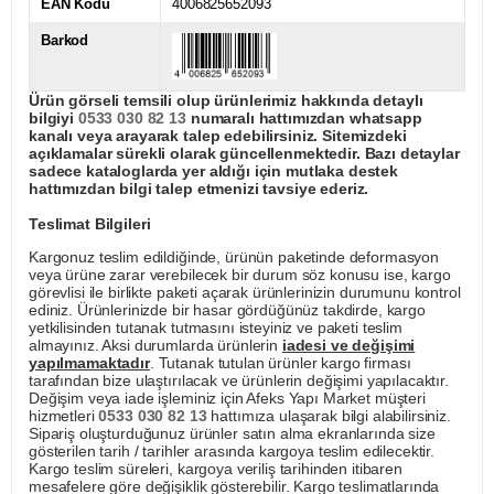
EAN Kodu
4006825652093
Barkod
Ürün görseli temsili olup ürünlerimiz hakkında detaylı
bilgiyi
0533 030 82 13
numaralı hattımızdan whatsapp
kanalı veya arayarak talep edebilirsiniz. Sitemizdeki
açıklamalar sürekli olarak güncellenmektedir. Bazı detaylar
sadece kataloglarda yer aldığı için mutlaka destek
hattımızdan bilgi talep etmenizi tavsiye ederiz.
Teslimat Bilgileri
Kargonuz teslim edildiğinde, ürünün paketinde deformasyon
veya ürüne zarar verebilecek bir durum söz konusu ise, kargo
görevlisi ile birlikte paketi açarak ürünlerinizin durumunu kontrol
ediniz. Ürünlerinizde bir hasar gördüğünüz takdirde, kargo
yetkilisinden tutanak tutmasını isteyiniz ve paketi teslim
almayınız. Aksi durumlarda ürünlerin
iadesi ve değişimi
yapılmamaktadır
. Tutanak tutulan ürünler kargo firması
tarafından bize ulaştırılacak ve ürünlerin değişimi yapılacaktır.
Değişim veya iade işleminiz için Afeks Yapı Market müşteri
hizmetleri
0533 030 82 13
hattımıza ulaşarak bilgi alabilirsiniz.
Sipariş oluşturduğunuz ürünler satın alma ekranlarında size
gösterilen tarih / tarihler arasında kargoya teslim edilecektir.
Kargo teslim süreleri, kargoya veriliş tarihinden itibaren
mesafelere göre değişiklik gösterebilir. Kargo teslimatlarında