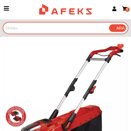
0
Üye Girişi
Üye Ol
Google İle Bağlan