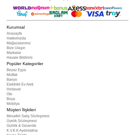
Kurumsal
Anasayfa
Hakkımızda
Mağazalarımız
Bize Ulaşın
Markalar
Havale Bildirimi
Popüler Kategoriler
Beyaz Eşya
Mutfak
Banyo
Elektrikli Ev Aleti
Hırdavat
Oto
Boya
Mobilya
Müşteri İlişkileri
Mesafeli Satış Sözleşmesi
Üyelik Sözleşmesi
Gizlilik & Güvenlik
K.V.K.K Aydınlatma