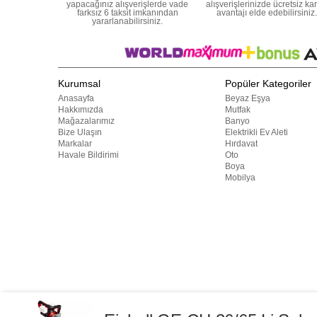
yapacağınız alışverişlerde vade
alışverişlerinizde ücretsiz ka
farksız 6 taksit imkanından
avantajı elde edebilirsiniz.
yararlanabilirsiniz.
Kurumsal
Popüler Kategoriler
Anasayfa
Beyaz Eşya
Hakkımızda
Mutfak
Mağazalarımız
Banyo
Bize Ulaşın
Elektrikli Ev Aleti
Markalar
Hırdavat
Havale Bildirimi
Oto
Boya
Mobilya
Bu web sitesindeki tüm ürünler ticari amaçlıdır. Web sitemizde yer a
başka yerlerde kullanılamaz. 