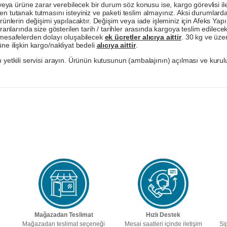
a ürüne zarar verebilecek bir durum söz konusu ise, kargo görevlisi ile b
en tutanak tutmasını isteyiniz ve paketi teslim almayınız. Aksi durumlard
ürünlerin değişimi yapılacaktır. Değişim veya iade işleminiz için Afeks Ya
ranlarında size gösterilen tarih / tarihler arasında kargoya teslim edilecekt
a mesafelerden dolayı oluşabilecek
ek ücretler alıcıya aittir
. 30 kg ve üzer
ne ilişkin kargo/nakliyat bedeli
alıcıya aittir
.
 yetkili servisi arayın. Ürünün kutusunun (ambalajının) açılması ve kurulu
Mağazadan Teslimat
Hızlı Destek
Mağazadan teslimat seçeneği
Mesai saatleri içinde iletişim
Si