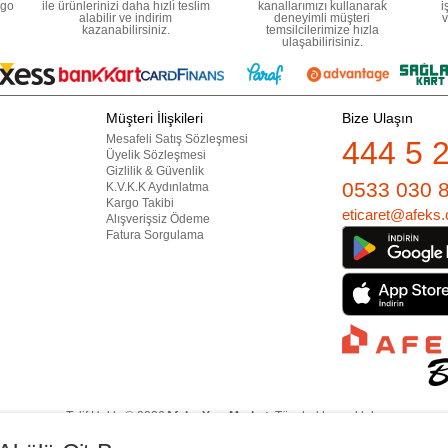
rgo
ile ürünlerinizi daha hızlı teslim
kanallarımızı kullanarak
i
alabilir ve indirim
deneyimli müşteri
v
kazanabilirsiniz.
temsilcilerimize hızla
ulaşabilirisiniz.
Müşteri İlişkileri
Bize Ulaşın
Mesafeli Satış Sözleşmesi
444 5 
Üyelik Sözleşmesi
Gizlilik & Güvenlik
0533 030 
K.V.K.K Aydınlatma
Kargo Takibi
eticaret@afeks.
Alışverişsiz Ödeme
Fatura Sorgulama
Telif Hakkı © 2026
Afeks Yapı Market
. Tüm hakları saklıdır.
lan görsel ve yazılı içerikler firmamıza ait olup, firmamızın yazılı izni alınmadan hi
İçeriklerin izin alınmadan kopyalanması ve kullanılması 5846 sayılı Fikir ve Sanat 