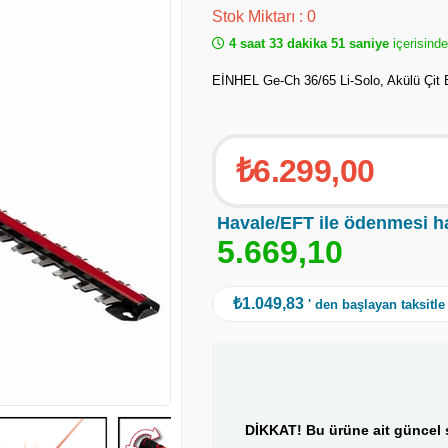
Stok Miktarı
:
0
4 saat 33 dakika 50 saniye
içerisinde
EİNHEL Ge-Ch 36/65 Li-Solo, Akülü Çit
₺6.299,00
Havale/EFT ile ödenmesi h
5
.
6
6
9
,
1
0
₺1.049,83
' den başlayan taksitle
DİKKAT! Bu ürüne ait güncel s