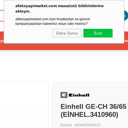
afeksyapimarket.com masaüstü bildirimlerine
ekleyin.
Toptan
afeksyapimarket.com özel fırsatlardan ve güncel
kampanyalardan haberiniz olsun ister misiniz?
Daha Sonra
Evet
ya
Elektrikli El Aleti
Aydınlatma ve Elektrik
Dekorasyon ve Ev Gere
Einhell GE-CH 36/65
(EİNHEL.3410960)
Barkod
:
4006825639018