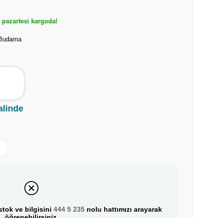
pazartesi kargoda!
 Budama
alinde
tok ve bilgisini
444 5 235
nolu hattımızı arayarak
öğrenebilirsiniz.