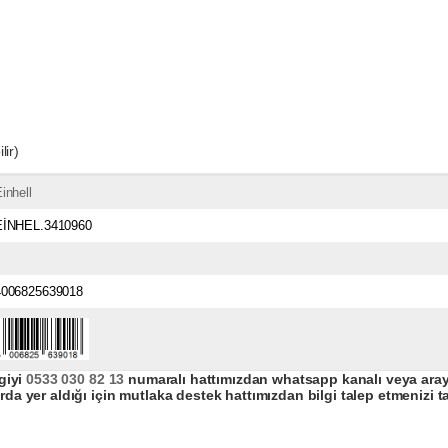
lir)
inhell
EİNHEL.3410960
4006825639018
giyi
0533 030 82 13
numaralı hattımızdan whatsapp kanalı veya arayar
da yer aldığı için mutlaka destek hattımızdan bilgi talep etmenizi t