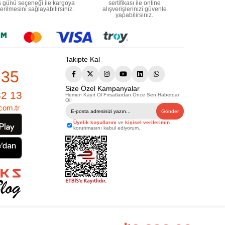
ş günü seçeneği ile kargoya
sertifikası ile online
erilmesini sağlayabilirsiniz.
alışverişlerinizi güvenle
yapabilirsiniz.
Takipte Kal
235
Size Özel Kampanyalar
82 13
Hemen Kayıt Ol Fırsatlardan Önce Sen Haberdar
Ol!
com.tr
Gönder
Üyelik koşullarını
ve
kişisel verilerimin
korunmasını kabul ediyorum.
çbir yazılı/görsel içerik, logo, kopyalanamaz, kaynak gösterilemez ve
Eserleri Yasasına göre suçtur.