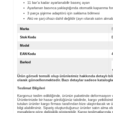
11 bar'a kadar ayarlanabilir basınç ayarı
Ayarlanan basınca yaklaştığında otomatik kapanma fo
3 parça şişirme adaptörü için saklama bölmesi
Akü ve şarj cihazı dahil değildir (ayrı olarak satın alınabi
Marka
E
Stok Kodu
Model
EAN Kodu
Barkod
Ürün görseli temsili olup ürünlerimiz hakkında detaylı bil
olarak güncellenmektedir. Bazı detaylar sadece kataloglar
Teslimat Bilgileri
Kargonuz teslim edildiğinde, ürünün paketinde deformasyon vey
Ürünlerinizde bir hasar gördüğünüz takdirde, kargo yetkilisind
tutulan ürünler kargo firması tarafından bize ulaştırılacak ve 
bilgi alabilirsiniz. Sipariş oluşturduğunuz ürünler satın alma ek
mesafelere göre değişiklik gösterebilir. Kargo teslimatlarınd