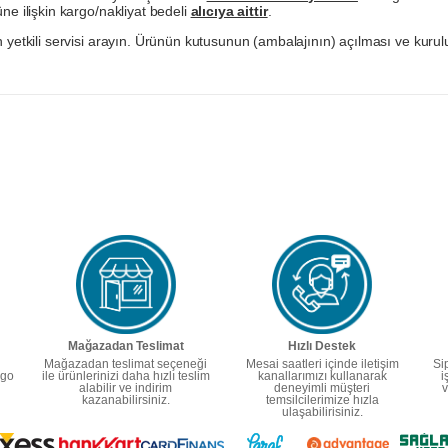
ne ilişkin kargo/nakliyat bedeli
alıcıya aittir
.
 yetkili servisi arayın. Ürünün kutusunun (ambalajının) açılması ve kurulu
Mağazadan Teslimat
Hızlı Destek
Mağazadan teslimat seçeneği
Mesai saatleri içinde iletişim
Si
rgo
ile ürünlerinizi daha hızlı teslim
kanallarımızı kullanarak
i
alabilir ve indirim
deneyimli müşteri
v
kazanabilirsiniz.
temsilcilerimize hızla
ulaşabilirisiniz.