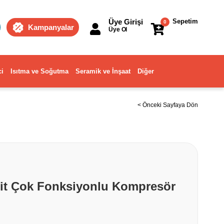
Üye Girişi
Sepetim
0
Kampanyalar
Üye Ol
ci
Isıtma ve Soğutma
Seramik ve İnşaat
Diğer
< Önceki Sayfaya Dön
brit Çok Fonksiyonlu Kompresör