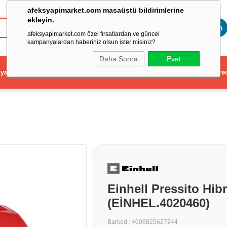
afeksyapimarket.com masaüstü bildirimlerine
ekleyin.
Toptan
afeksyapimarket.com özel fırsatlardan ve güncel
kampanyalardan haberiniz olsun ister misiniz?
Daha Sonra
Evet
ya
Elektrikli El Aleti
Aydınlatma ve Elektrik
Dekorasyon ve Ev Gere
Einhell Pressito Hi
(EİNHEL.4020460)
Barkod
:
4006825627244