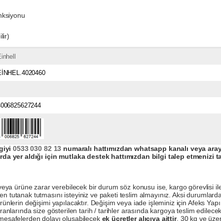
nksiyonu
lir)
inhell
EİNHEL.4020460
4006825627244
giyi
0533 030 82 13
numaralı hattımızdan whatsapp kanalı veya arayar
da yer aldığı için mutlaka destek hattımızdan bilgi talep etmenizi t
a ürüne zarar verebilecek bir durum söz konusu ise, kargo görevlisi ile b
en tutanak tutmasını isteyiniz ve paketi teslim almayınız. Aksi durumlard
ürünlerin değişimi yapılacaktır. Değişim veya iade işleminiz için Afeks Ya
ranlarında size gösterilen tarih / tarihler arasında kargoya teslim edilecekt
a mesafelerden dolayı oluşabilecek
ek ücretler alıcıya aittir
. 30 kg ve üzer