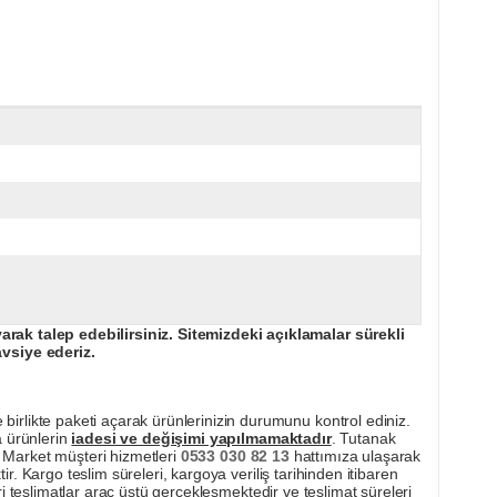
ak talep edebilirsiniz. Sitemizdeki açıklamalar sürekli
avsiye ederiz.
irlikte paketi açarak ürünlerinizin durumunu kontrol ediniz.
a ürünlerin
iadesi ve değişimi yapılmamaktadır
. Tutanak
pı Market müşteri hizmetleri
0533 030 82 13
hattımıza ulaşarak
ir. Kargo teslim süreleri, kargoya veriliş tarihinden itibaren
i teslimatlar araç üstü gerçekleşmektedir ve teslimat süreleri