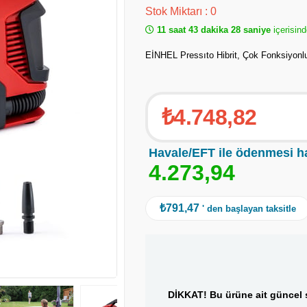
Stok Miktarı
:
0
11 saat 43 dakika 28 saniye
içerisind
EİNHEL Pressıto Hibrit, Çok Fonksiyon
₺4.748,82
Havale/EFT ile ödenmesi h
4
.
2
7
3
,
9
4
₺791,47
' den başlayan taksitle
DİKKAT! Bu ürüne ait güncel s