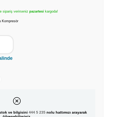
e sipariş verirseniz
pazartesi
kargoda!
lu Kompresör
alinde
tok ve bilgisini
444 5 235
nolu hattımızı arayarak
öğrenebilirsiniz.