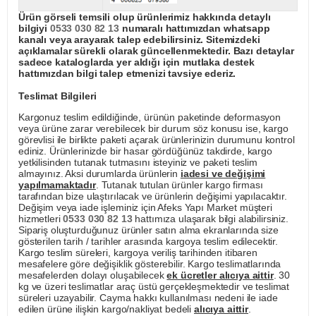
Ürün görseli temsili olup ürünlerimiz hakkında detaylı
bilgiyi
0533 030 82 13
numaralı hattımızdan whatsapp
kanalı veya arayarak talep edebilirsiniz. Sitemizdeki
açıklamalar sürekli olarak güncellenmektedir. Bazı detaylar
sadece kataloglarda yer aldığı için mutlaka destek
hattımızdan bilgi talep etmenizi tavsiye ederiz.
Teslimat Bilgileri
Kargonuz teslim edildiğinde, ürünün paketinde deformasyon
veya ürüne zarar verebilecek bir durum söz konusu ise, kargo
görevlisi ile birlikte paketi açarak ürünlerinizin durumunu kontrol
ediniz. Ürünlerinizde bir hasar gördüğünüz takdirde, kargo
yetkilisinden tutanak tutmasını isteyiniz ve paketi teslim
almayınız. Aksi durumlarda ürünlerin
iadesi ve değişimi
yapılmamaktadır
. Tutanak tutulan ürünler kargo firması
tarafından bize ulaştırılacak ve ürünlerin değişimi yapılacaktır.
Değişim veya iade işleminiz için Afeks Yapı Market müşteri
hizmetleri
0533 030 82 13
hattımıza ulaşarak bilgi alabilirsiniz.
Sipariş oluşturduğunuz ürünler satın alma ekranlarında size
gösterilen tarih / tarihler arasında kargoya teslim edilecektir.
Kargo teslim süreleri, kargoya veriliş tarihinden itibaren
mesafelere göre değişiklik gösterebilir. Kargo teslimatlarında
mesafelerden dolayı oluşabilecek
ek ücretler alıcıya aittir
. 30
kg ve üzeri teslimatlar araç üstü gerçekleşmektedir ve teslimat
süreleri uzayabilir. Cayma hakkı kullanılması nedeni ile iade
edilen ürüne ilişkin kargo/nakliyat bedeli
alıcıya aittir
.