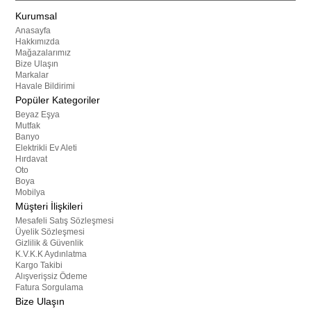
Kurumsal
Anasayfa
Hakkımızda
Mağazalarımız
Bize Ulaşın
Markalar
Havale Bildirimi
Popüler Kategoriler
Beyaz Eşya
Mutfak
Banyo
Elektrikli Ev Aleti
Hırdavat
Oto
Boya
Mobilya
Müşteri İlişkileri
Mesafeli Satış Sözleşmesi
Üyelik Sözleşmesi
Gizlilik & Güvenlik
K.V.K.K Aydınlatma
Kargo Takibi
Alışverişsiz Ödeme
Fatura Sorgulama
Bize Ulaşın