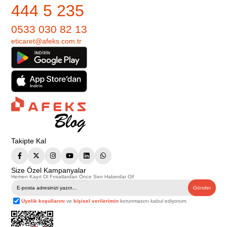
444 5 235
0533 030 82 13
eticaret@afeks.com.tr
Takipte Kal
Size Özel Kampanyalar
Hemen Kayıt Ol Fırsatlardan Önce Sen Haberdar Ol!
Gönder
Üyelik koşullarını
ve
kişisel verilerimin
korunmasını kabul ediyorum.