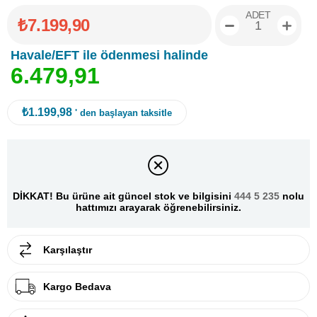
ADET
₺7.199,90
Havale/EFT ile ödenmesi halinde
6
.
4
7
9
,
9
1
₺1.199,98
' den başlayan taksitle
DİKKAT! Bu ürüne ait güncel stok ve bilgisini
444 5 235
nolu
hattımızı arayarak öğrenebilirsiniz.
Karşılaştır
Kargo Bedava