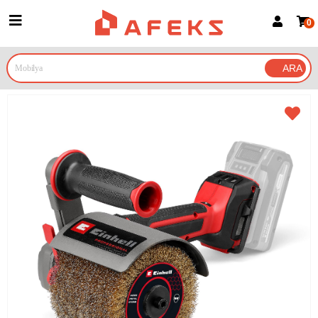
0
Üye Girişi
Üye Ol
Google İle Bağlan