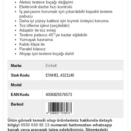
Aletsiz testere bıçağı değişimi
Elektronik darbe hızı kontrolü
İş parçasını korumak için çıkarılabilir kapaklı testere
pabucu
Daha iyi yüzey kalitesi için kıymık önleyici koruma
Toz üfleme işlevi (seçilebilir)
Adaptör ile toz emişi
Testere pabucu 45°'ye kadar eğilebilir.
Yumuşak kavrama
Kablo klipsi ile
Paralel kılavuz
Ahşap için testere bıçağı dahil
Marka
Einhell
Stok Kodu
EİNHEL.4321140
Model
EAN Kodu
4006825576573
Barkod
Ürün görseli temsili olup ürünlerimiz hakkında detaylı
bilgiyi
0533 030 82 13
numaralı hattımızdan whatsapp
kanalı veya arayarak talep edebilirsiniz. Sitemizdeki