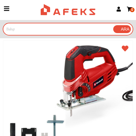
0
Üye Girişi
Üye Ol
Google İle Bağlan