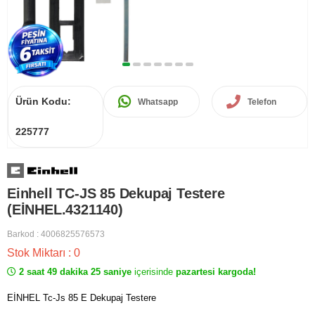
Ürün Kodu:
Whatsapp
Telefon
225777
Einhell TC-JS 85 Dekupaj Testere
(EİNHEL.4321140)
Barkod
:
4006825576573
Stok Miktarı
:
0
2 saat 49 dakika 25 saniye
içerisinde
pazartesi kargoda!
EİNHEL Tc-Js 85 E Dekupaj Testere