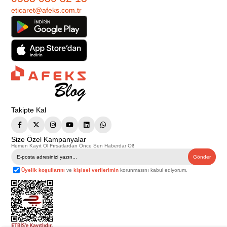
eticaret@afeks.com.tr
Takipte Kal
Size Özel Kampanyalar
Hemen Kayıt Ol Fırsatlardan Önce Sen Haberdar Ol!
Gönder
Üyelik koşullarını
ve
kişisel verilerimin
korunmasını kabul ediyorum.