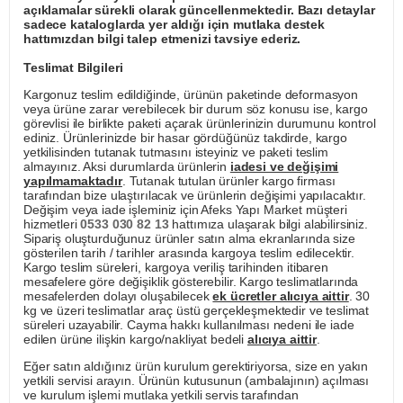
açıklamalar sürekli olarak güncellenmektedir. Bazı detaylar
sadece kataloglarda yer aldığı için mutlaka destek
hattımızdan bilgi talep etmenizi tavsiye ederiz.
Teslimat Bilgileri
Kargonuz teslim edildiğinde, ürünün paketinde deformasyon
veya ürüne zarar verebilecek bir durum söz konusu ise, kargo
görevlisi ile birlikte paketi açarak ürünlerinizin durumunu kontrol
ediniz. Ürünlerinizde bir hasar gördüğünüz takdirde, kargo
yetkilisinden tutanak tutmasını isteyiniz ve paketi teslim
almayınız. Aksi durumlarda ürünlerin
iadesi ve değişimi
yapılmamaktadır
. Tutanak tutulan ürünler kargo firması
tarafından bize ulaştırılacak ve ürünlerin değişimi yapılacaktır.
Değişim veya iade işleminiz için Afeks Yapı Market müşteri
hizmetleri
0533 030 82 13
hattımıza ulaşarak bilgi alabilirsiniz.
Sipariş oluşturduğunuz ürünler satın alma ekranlarında size
gösterilen tarih / tarihler arasında kargoya teslim edilecektir.
Kargo teslim süreleri, kargoya veriliş tarihinden itibaren
mesafelere göre değişiklik gösterebilir. Kargo teslimatlarında
mesafelerden dolayı oluşabilecek
ek ücretler alıcıya aittir
. 30
kg ve üzeri teslimatlar araç üstü gerçekleşmektedir ve teslimat
süreleri uzayabilir. Cayma hakkı kullanılması nedeni ile iade
edilen ürüne ilişkin kargo/nakliyat bedeli
alıcıya aittir
.
Eğer satın aldığınız ürün kurulum gerektiriyorsa, size en yakın
yetkili servisi arayın. Ürünün kutusunun (ambalajının) açılması
ve kurulum işlemi mutlaka yetkili servis tarafından