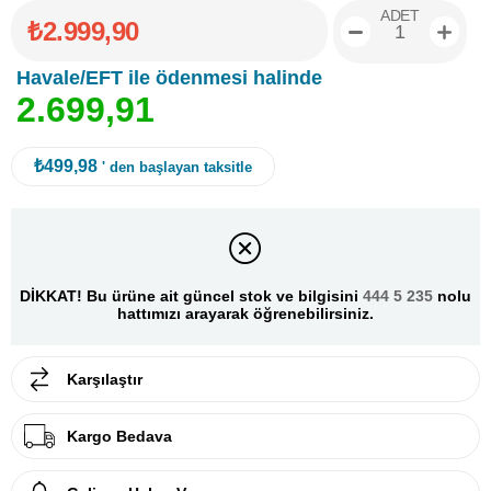
ADET
₺2.999,90
Havale/EFT ile ödenmesi halinde
2
.
6
9
9
,
9
1
₺499,98
' den başlayan taksitle
DİKKAT! Bu ürüne ait güncel stok ve bilgisini
444 5 235
nolu
hattımızı arayarak öğrenebilirsiniz.
Karşılaştır
Kargo Bedava