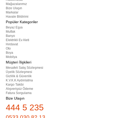
Mağazalarımız
Bize Ulaşın
Markalar
Havale Bildirimi
Popüler Kategoriler
Beyaz Eşya
Mutfak
Banyo
Elektrikli Ev Aleti
Hırdavat
Oto
Boya
Mobilya
Müşteri İlişkileri
Mesafeli Satış Sözleşmesi
Üyelik Sözleşmesi
Gizlilik & Güvenlik
K.V.K.K Aydınlatma
Kargo Takibi
Alışverişsiz Ödeme
Fatura Sorgulama
Bize Ulaşın
444 5 235
0533 030 82 13