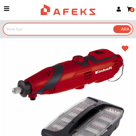
0
Üye Girişi
Üye Ol
Google İle Bağlan