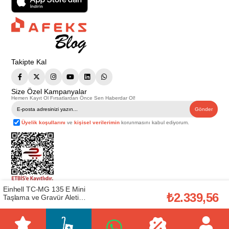
Takipte Kal
Size Özel Kampanyalar
Hemen Kayıt Ol Fırsatlardan Önce Sen Haberdar Ol!
Gönder
Üyelik koşullarını
ve
kişisel verilerimin
korunmasını kabul ediyorum.
Einhell TC-MG 135 E Mini
Telif Hakkı © 2026
Afeks Yapı Market
. Tüm hakları saklıdır.
₺2.339,56
Taşlama ve Gravür Aleti
Bu web sitesindeki tüm ürünler ticari amaçlıdır. Web sitemizde yer alan
(EİNHEL.4419169)
görsel ve yazılı içerikler firmamıza ait olup, firmamızın yazılı izni alınmadan
hiçbir yazılı/görsel içerik, logo, kopyalanamaz, kaynak gösterilemez ve
başka yerlerde kullanılamaz. İçeriklerin izin alınmadan kopyalanması ve
kullanılması 5846 sayılı Fikir ve Sanat Eserleri Yasasına göre suçtur.