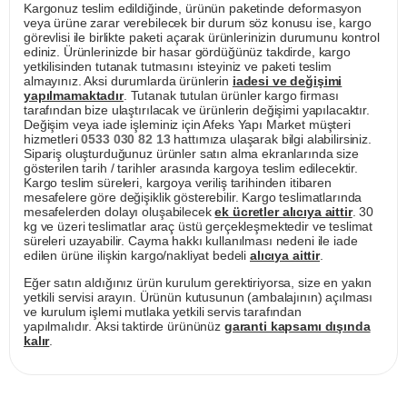
Kargonuz teslim edildiğinde, ürünün paketinde deformasyon
veya ürüne zarar verebilecek bir durum söz konusu ise, kargo
görevlisi ile birlikte paketi açarak ürünlerinizin durumunu kontrol
ediniz. Ürünlerinizde bir hasar gördüğünüz takdirde, kargo
yetkilisinden tutanak tutmasını isteyiniz ve paketi teslim
almayınız. Aksi durumlarda ürünlerin
iadesi ve değişimi
yapılmamaktadır
. Tutanak tutulan ürünler kargo firması
tarafından bize ulaştırılacak ve ürünlerin değişimi yapılacaktır.
Değişim veya iade işleminiz için Afeks Yapı Market müşteri
hizmetleri
0533 030 82 13
hattımıza ulaşarak bilgi alabilirsiniz.
Sipariş oluşturduğunuz ürünler satın alma ekranlarında size
gösterilen tarih / tarihler arasında kargoya teslim edilecektir.
Kargo teslim süreleri, kargoya veriliş tarihinden itibaren
mesafelere göre değişiklik gösterebilir. Kargo teslimatlarında
mesafelerden dolayı oluşabilecek
ek ücretler alıcıya aittir
. 30
kg ve üzeri teslimatlar araç üstü gerçekleşmektedir ve teslimat
süreleri uzayabilir. Cayma hakkı kullanılması nedeni ile iade
edilen ürüne ilişkin kargo/nakliyat bedeli
alıcıya aittir
.
Eğer satın aldığınız ürün kurulum gerektiriyorsa, size en yakın
yetkili servisi arayın. Ürünün kutusunun (ambalajının) açılması
ve kurulum işlemi mutlaka yetkili servis tarafından
yapılmalıdır. Aksi taktirde ürününüz
garanti kapsamı dışında
kalır
.