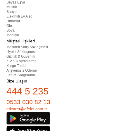
Beyaz Eşya
Mutfak
Banyo
Elektrikli Ev Aleti
Hırdavat
Oto
Boya
Mobilya
Müşteri İlişkileri
Mesafeli Satış Sözleşmesi
Üyelik Sözleşmesi
Gizlilik & Güvenlik
K.V.K.K Aydınlatma
Kargo Takibi
Alışverişsiz Ödeme
Fatura Sorgulama
Bize Ulaşın
444 5 235
0533 030 82 13
eticaret@afeks.com.tr