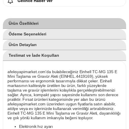
Gelince Haber Ver
Ürün Özellikleri
Ödeme Seçenekleri
Ürün Detayları
Teslimat ve İade Koşulları
afeksyapimarket.com'da bulabileceğiniz Einhell TC-MG 135 E
Mini Taşlama ve Gravür Aleti (EİNHEL.4419169), yüksek
performansı ve ergonomik tasarımıyla dikkat çeker. Einhell
markasının kalitesiyle üretilen bu ürün, farklı yüzeylerde
taşlama ve gravür işlemlerini kolaylıkla gerçekleştirebilmenizi
sağlar. Ayrıca, kompakt yapısı sayesinde kullanımı son derece
pratiktir. Fırsat ürünleri kategorisinde yer alan bu ürünü
afeksyapimarket.com üzerinden uygun fiyatlarla satın alabilir,
atölye veya ev işlerinizde kullanarak verimliliği artırabilirsiniz.
Einhell TC-MG 135 E Mini Taşlama ve Gravür Aleti, dayanıklılığı
ve çok yönlü kullanım imkanıyla beğeni topluyor.
Elektronik hız ayarı