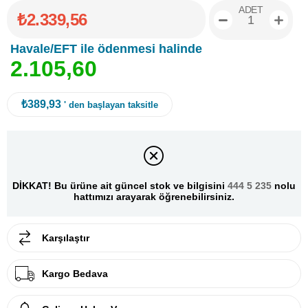
ADET
₺2.339,56
Havale/EFT ile ödenmesi halinde
2
.
1
0
5
,
6
0
₺389,93
' den başlayan taksitle
DİKKAT! Bu ürüne ait güncel stok ve bilgisini
444 5 235
nolu
hattımızı arayarak öğrenebilirsiniz.
Karşılaştır
Kargo Bedava