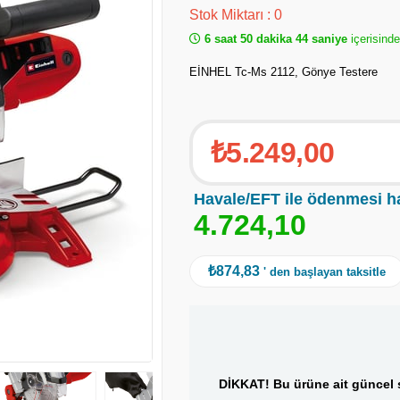
Stok Miktarı
:
0
6 saat 50 dakika 44 saniye
içerisind
EİNHEL Tc-Ms 2112, Gönye Testere
₺5.249,00
Havale/EFT ile ödenmesi h
4
.
7
2
4
,
1
0
₺874,83
' den başlayan taksitle
DİKKAT! Bu ürüne ait güncel s