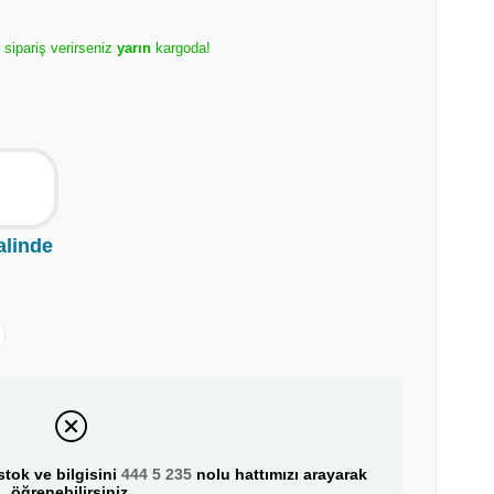
e sipariş verirseniz
yarın
kargoda!
alinde
tok ve bilgisini
444 5 235
nolu hattımızı arayarak
öğrenebilirsiniz.