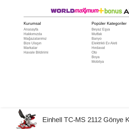
Kurumsal
Popüler Kategoriler
Anasayfa
Beyaz Eşya
Hakkımızda
Mutfak
Mağazalarımız
Banyo
Bize Ulaşın
Elektrikli Ev Aleti
Markalar
Hırdavat
Havale Bildirimi
Oto
Boya
Mobilya
Bu web sitesindeki tüm ürünler ticari amaçlıdır. Web sitemizde yer a
başka yerlerde kullanılamaz. 