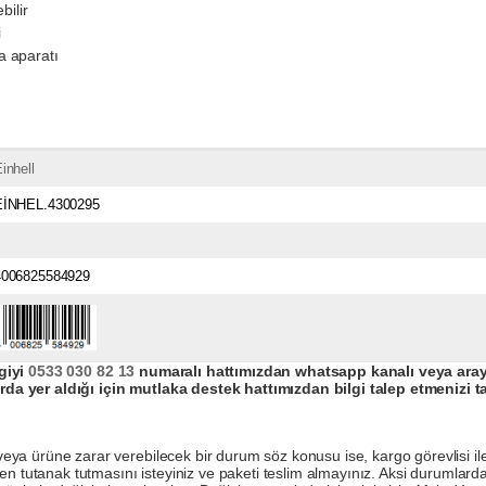
bilir
i
ma aparatı
inhell
EİNHEL.4300295
4006825584929
giyi
0533 030 82 13
numaralı hattımızdan whatsapp kanalı veya arayar
da yer aldığı için mutlaka destek hattımızdan bilgi talep etmenizi t
a ürüne zarar verebilecek bir durum söz konusu ise, kargo görevlisi ile b
en tutanak tutmasını isteyiniz ve paketi teslim almayınız. Aksi durumlard