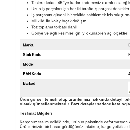
Testere kafası 45°'ye kadar kademesiz olarak sola eğile
Uzun iş parçaları için her iki tarafta iş parçası destekler
İş parçasını güvenli bir şekilde sabitlemek için sıkıştır
Mil kilidi ile kolay bıçak değişimi
Toz toplama torbası dahil
Gönye ve açılı kesimler için iyi okunabilen açı ölçekleri
Marka
E
Stok Kodu
Model
EAN Kodu
Barkod
Ürün görseli temsili olup ürünlerimiz hakkında detaylı bil
olarak güncellenmektedir. Bazı detaylar sadece kataloglar
Teslimat Bilgileri
Kargonuz teslim edildiğinde, ürünün paketinde deformasyon vey
Ürünlerinizde bir hasar gördüğünüz takdirde, kargo yetkilisind