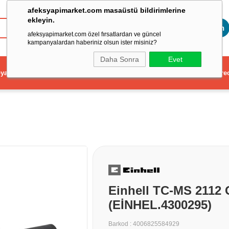
afeksyapimarket.com masaüstü bildirimlerine
ekleyin.
Toptan
afeksyapimarket.com özel fırsatlardan ve güncel
kampanyalardan haberiniz olsun ister misiniz?
Daha Sonra
Evet
ya
Elektrikli El Aleti
Aydınlatma ve Elektrik
Dekorasyon ve Ev Gere
Einhell TC-MS 2112
(EİNHEL.4300295)
Barkod
:
4006825584929