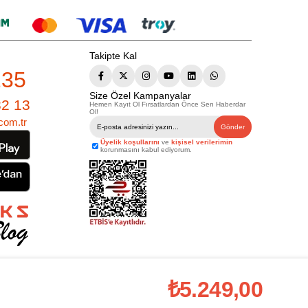
Takipte Kal
235
Size Özel Kampanyalar
82 13
Hemen Kayıt Ol Fırsatlardan Önce Sen Haberdar
Ol!
com.tr
Gönder
Üyelik koşullarını
ve
kişisel verilerimin
korunmasını kabul ediyorum.
çbir yazılı/görsel içerik, logo, kopyalanamaz, kaynak gösterilemez ve
Eserleri Yasasına göre suçtur.
₺5.249,00