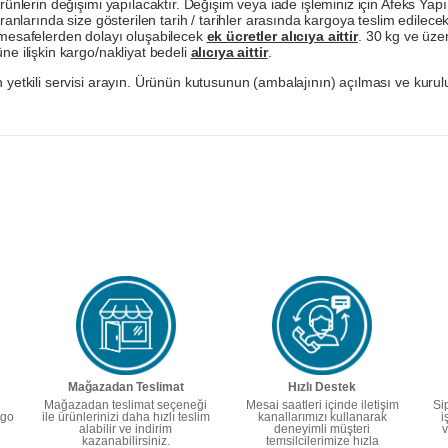
ürünlerin değişimi yapılacaktır. Değişim veya iade işleminiz için Afeks Ya
ranlarında size gösterilen tarih / tarihler arasında kargoya teslim edilecekt
a mesafelerden dolayı oluşabilecek
ek ücretler alıcıya aittir
. 30 kg ve üzer
ne ilişkin kargo/nakliyat bedeli
alıcıya aittir
.
 yetkili servisi arayın. Ürünün kutusunun (ambalajının) açılması ve kurulu
Mağazadan Teslimat
Hızlı Destek
Mağazadan teslimat seçeneği
Mesai saatleri içinde iletişim
Si
rgo
ile ürünlerinizi daha hızlı teslim
kanallarımızı kullanarak
i
alabilir ve indirim
deneyimli müşteri
v
kazanabilirsiniz.
temsilcilerimize hızla