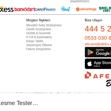
ulaşabilirisiniz.
Müşteri İlişkileri
Bize Ulaşın
Mesafeli Satış Sözleşmesi
444 5 
Üyelik Sözleşmesi
Gizlilik & Güvenlik
0533 030 
K.V.K.K Aydınlatma
Kargo Takibi
eticaret@afeks.
Alışverişsiz Ödeme
Fatura Sorgulama
Telif Hakkı © 2026
Afeks Yapı Market
. Tüm hakları saklıdır.
lan görsel ve yazılı içerikler firmamıza ait olup, firmamızın yazılı izni alınmadan hi
İçeriklerin izin alınmadan kopyalanması ve kullanılması 5846 sayılı Fikir ve Sanat 
Einhell TC-MS 2112 Gönye Kesme Testere (EİNHEL.4300295)