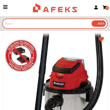
0
Üye Girişi
Üye Ol
Google İle Bağlan