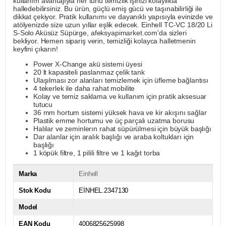
kullanım avantajıyla her türlü temizlik işinizi kolaylıkla
halledebilirsiniz. Bu ürün, güçlü emiş gücü ve taşınabilirliği ile
dikkat çekiyor. Pratik kullanımı ve dayanıklı yapısıyla evinizde ve
atölyenizde size uzun yıllar eşlik edecek. Einhell TC-VC 18/20 Li
S-Solo Aküsüz Süpürge, afeksyapimarket.com'da sizleri
bekliyor. Hemen sipariş verin, temizliği kolayca halletmenin
keyfini çıkarın!
Power X-Change akü sistemi üyesi
20 lt kapasiteli paslanmaz çelik tank
Ulaşılması zor alanları temizlemek için üfleme bağlantısı
4 tekerlek ile daha rahat mobilite
Kolay ve temiz saklama ve kullanım için pratik aksesuar
tutucu
36 mm hortum sistemi yüksek hava ve kir akışını sağlar
Plastik emme hortumu ve üç parçalı uzatma borusu
Halılar ve zeminlerın rahat süpürülmesi için büyük başlığı
Dar alanlar için aralık başlığı ve araba koltukları için
başlığı
1 köpük filtre, 1 pilili filtre ve 1 kağıt torba
Marka
Einhell
Stok Kodu
EİNHEL.2347130
Model
EAN Kodu
4006825625998