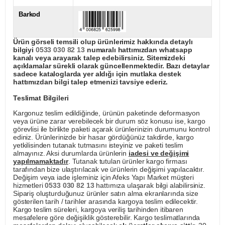
Barkod
Ürün görseli temsili olup ürünlerimiz hakkında detaylı
bilgiyi
0533 030 82 13
numaralı hattımızdan whatsapp
kanalı veya arayarak talep edebilirsiniz. Sitemizdeki
açıklamalar sürekli olarak güncellenmektedir. Bazı detaylar
sadece kataloglarda yer aldığı için mutlaka destek
hattımızdan bilgi talep etmenizi tavsiye ederiz.
Teslimat Bilgileri
Kargonuz teslim edildiğinde, ürünün paketinde deformasyon
veya ürüne zarar verebilecek bir durum söz konusu ise, kargo
görevlisi ile birlikte paketi açarak ürünlerinizin durumunu kontrol
ediniz. Ürünlerinizde bir hasar gördüğünüz takdirde, kargo
yetkilisinden tutanak tutmasını isteyiniz ve paketi teslim
almayınız. Aksi durumlarda ürünlerin
iadesi ve değişimi
yapılmamaktadır
. Tutanak tutulan ürünler kargo firması
tarafından bize ulaştırılacak ve ürünlerin değişimi yapılacaktır.
Değişim veya iade işleminiz için Afeks Yapı Market müşteri
hizmetleri
0533 030 82 13
hattımıza ulaşarak bilgi alabilirsiniz.
Sipariş oluşturduğunuz ürünler satın alma ekranlarında size
gösterilen tarih / tarihler arasında kargoya teslim edilecektir.
Kargo teslim süreleri, kargoya veriliş tarihinden itibaren
mesafelere göre değişiklik gösterebilir. Kargo teslimatlarında