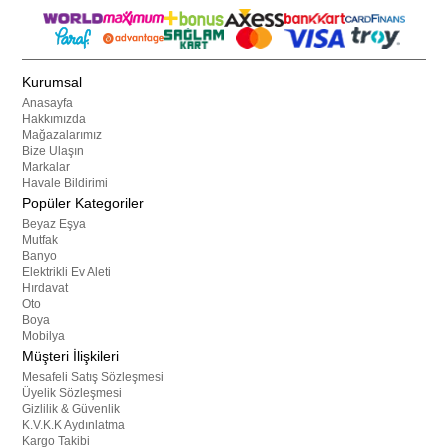
Kurumsal
Anasayfa
Hakkımızda
Mağazalarımız
Bize Ulaşın
Markalar
Havale Bildirimi
Popüler Kategoriler
Beyaz Eşya
Mutfak
Banyo
Elektrikli Ev Aleti
Hırdavat
Oto
Boya
Mobilya
Müşteri İlişkileri
Mesafeli Satış Sözleşmesi
Üyelik Sözleşmesi
Gizlilik & Güvenlik
K.V.K.K Aydınlatma
Kargo Takibi