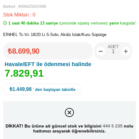
Barkod
:
4006825625998
Stok Miktarı
:
0
1 saat 40 dakika 12 saniye
içerisinde sipariş verirseniz
yarın
kargoda!
EİNHEL Tc-Vc 18/20 Li S-Solo, Akülü Islak/Kuru Süpürge
ADET
₺8.699,90
Havale/EFT ile ödenmesi halinde
7
.
8
2
9
,
9
1
₺1.449,98
' den başlayan taksitle
DİKKAT! Bu ürüne ait güncel stok ve bilgisini
444 5 235
nolu
hattımızı arayarak öğrenebilirsiniz.