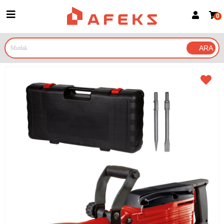
0
Üye Girişi
Üye Ol
Google İle Bağlan