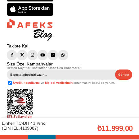
Takipte Kal
Size Özel Kampanyalar
Hemen Kayıt Ol Fırsatlardan Önce Sen Haberdar Ol!
Gönder
Üyelik koşullarını
ve
kişisel verilerimin
korunmasını kabul ediyorum.
Einhell TC-DH 43 Kırıcı
Telif Hakkı © 2026
Afeks Yapı Market
. Tüm hakları saklıdır.
₺11.999,00
(EİNHEL.4139087)
Bu web sitesindeki tüm ürünler ticari amaçlıdır. Web sitemizde yer alan
görsel ve yazılı içerikler firmamıza ait olup, firmamızın yazılı izni alınmadan
hiçbir yazılı/görsel içerik, logo, kopyalanamaz, kaynak gösterilemez ve