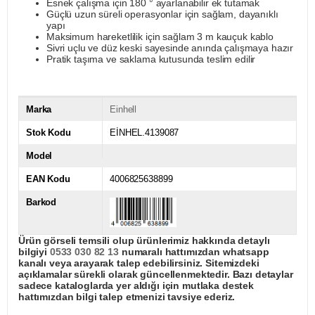
Esnek çalışma için 180 ° ayarlanabilir ek tutamak
Güçlü uzun süreli operasyonlar için sağlam, dayanıklı
yapı
Maksimum hareketlilik için sağlam 3 m kauçuk kablo
Sivri uçlu ve düz keski sayesinde anında çalışmaya hazır
Pratik taşıma ve saklama kutusunda teslim edilir
Marka
Einhell
Stok Kodu
EİNHEL.4139087
Model
EAN Kodu
4006825638899
Barkod
Ürün görseli temsili olup ürünlerimiz hakkında detaylı
bilgiyi
0533 030 82 13
numaralı hattımızdan whatsapp
kanalı veya arayarak talep edebilirsiniz. Sitemizdeki
açıklamalar sürekli olarak güncellenmektedir. Bazı detaylar
sadece kataloglarda yer aldığı için mutlaka destek
hattımızdan bilgi talep etmenizi tavsiye ederiz.