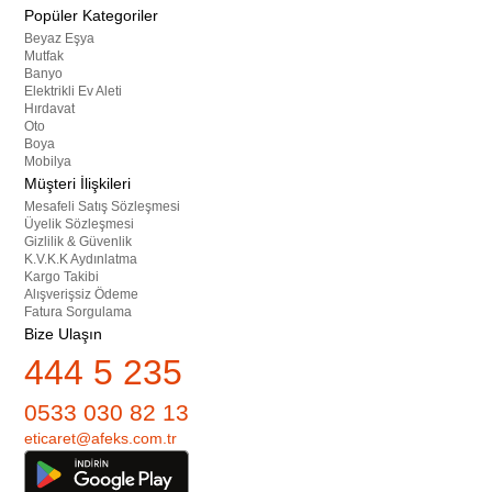
Popüler Kategoriler
Beyaz Eşya
Mutfak
Banyo
Elektrikli Ev Aleti
Hırdavat
Oto
Boya
Mobilya
Müşteri İlişkileri
Mesafeli Satış Sözleşmesi
Üyelik Sözleşmesi
Gizlilik & Güvenlik
K.V.K.K Aydınlatma
Kargo Takibi
Alışverişsiz Ödeme
Fatura Sorgulama
Bize Ulaşın
444 5 235
0533 030 82 13
eticaret@afeks.com.tr