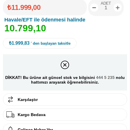
ADET
₺11.999,00
Havale/EFT ile ödenmesi halinde
1
0
.
7
9
9
,
1
0
₺1.999,83
' den başlayan taksitle
DİKKAT! Bu ürüne ait güncel stok ve bilgisini
444 5 235
nolu
hattımızı arayarak öğrenebilirsiniz.
Karşılaştır
Kargo Bedava
Gelince Haber Ver