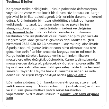
Teslimat Bilgileri
Kargonuz teslim edildiğinde, ürünün paketinde deformasyon
veya ürüne zarar verebilecek bir durum söz konusu ise, kargo
görevlisi ile birlikte paketi açarak ürünlerinizin durumunu kontrol
ediniz. Ürünlerinizde bir hasar gördüğünüz takdirde, kargo
yetkilisinden tutanak tutmasını isteyiniz ve paketi teslim
almayınız. Aksi durumlarda ürünlerin
iadesi ve değişimi
yapılmamaktadır
. Tutanak tutulan ürünler kargo firması
tarafından bize ulaştırılacak ve ürünlerin değişimi yapılacaktır.
Değişim veya iade işleminiz için Afeks Yapı Market müşteri
hizmetleri
0533 030 82 13
hattımıza ulaşarak bilgi alabilirsiniz.
Sipariş oluşturduğunuz ürünler satın alma ekranlarında size
gösterilen tarih / tarihler arasında kargoya teslim edilecektir.
Kargo teslim süreleri, kargoya veriliş tarihinden itibaren
mesafelere göre değişiklik gösterebilir. Kargo teslimatlarında
mesafelerden dolayı oluşabilecek
ek ücretler alıcıya aittir
. 30
kg ve üzeri teslimatlar araç üstü gerçekleşmektedir ve teslimat
süreleri uzayabilir. Cayma hakkı kullanılması nedeni ile iade
edilen ürüne ilişkin kargo/nakliyat bedeli
alıcıya aittir
.
Eğer satın aldığınız ürün kurulum gerektiriyorsa, size en yakın
yetkili servisi arayın. Ürünün kutusunun (ambalajının) açılması
ve kurulum işlemi mutlaka yetkili servis tarafından
yapılmalıdır. Aksi taktirde ürününüz
garanti kapsamı dışında
kalır
.