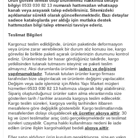
Ürün görseli temsili olup ürünlerimiz hakkında detaylı
bilgiyi
0533 030 82 13
numaralı hattımızdan whatsapp
kanalı veya arayarak talep edebilirsiniz. Sitemizdeki
açıklamalar sürekli olarak güncellenmektedir. Bazı detaylar
sadece kataloglarda yer aldığı için mutlaka destek
hattımızdan bilgi talep etmenizi tavsiye ederiz.
Teslimat Bilgileri
Kargonuz teslim edildiğinde, ürünün paketinde deformasyon
veya ürüne zarar verebilecek bir durum söz konusu ise, kargo
görevlisi ile birlikte paketi açarak ürünlerinizin durumunu kontrol
ediniz. Ürünlerinizde bir hasar gördüğünüz takdirde, kargo
yetkilisinden tutanak tutmasını isteyiniz ve paketi teslim
almayınız. Aksi durumlarda ürünlerin
iadesi ve değişimi
yapılmamaktadır
. Tutanak tutulan ürünler kargo firması
tarafından bize ulaştırılacak ve ürünlerin değişimi yapılacaktır.
Değişim veya iade işleminiz için Afeks Yapı Market müşteri
hizmetleri
0533 030 82 13
hattımıza ulaşarak bilgi alabilirsiniz.
Sipariş oluşturduğunuz ürünler satın alma ekranlarında size
gösterilen tarih / tarihler arasında kargoya teslim edilecektir.
Kargo teslim süreleri, kargoya veriliş tarihinden itibaren
mesafelere göre değişiklik gösterebilir. Kargo teslimatlarında
mesafelerden dolayı oluşabilecek
ek ücretler alıcıya aittir
. 30
kg ve üzeri teslimatlar araç üstü gerçekleşmektedir ve teslimat
süreleri uzayabilir. Cayma hakkı kullanılması nedeni ile iade
edilen ürüne ilişkin kargo/nakliyat bedeli
alıcıya aittir
.
Eğer satın aldığınız ürün kurulum gerektiriyorsa, size en yakın