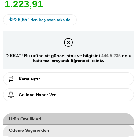
1
.
2
2
3
,
9
1
₺226,65
' den başlayan taksitle
DİKKAT! Bu ürüne ait güncel stok ve bilgisini
444 5 235
nolu
hattımızı arayarak öğrenebilirsiniz.
Karşılaştır
Gelince Haber Ver
Ürün Özellikleri
Ödeme Seçenekleri