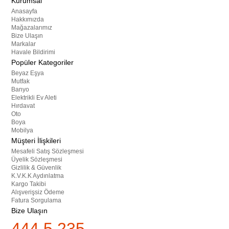
Kurumsal
Anasayfa
Hakkımızda
Mağazalarımız
Bize Ulaşın
Markalar
Havale Bildirimi
Popüler Kategoriler
Beyaz Eşya
Mutfak
Banyo
Elektrikli Ev Aleti
Hırdavat
Oto
Boya
Mobilya
Müşteri İlişkileri
Mesafeli Satış Sözleşmesi
Üyelik Sözleşmesi
Gizlilik & Güvenlik
K.V.K.K Aydınlatma
Kargo Takibi
Alışverişsiz Ödeme
Fatura Sorgulama
Bize Ulaşın
444 5 235