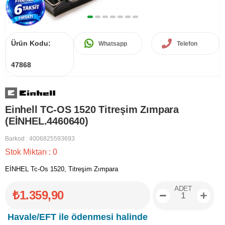
Ürün Kodu:
Whatsapp
Telefon
47868
Einhell TC-OS 1520 Titreşim Zımpara
(EİNHEL.4460640)
Barkod
:
4006825593693
Stok Miktarı
:
0
EİNHEL Tc-Os 1520, Titreşim Zımpara
ADET
₺1.359,90
Havale/EFT ile ödenmesi halinde