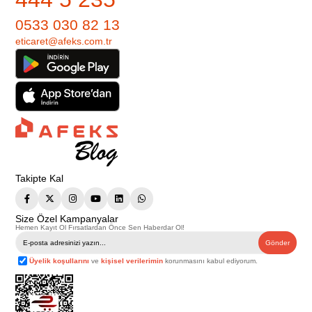
0533 030 82 13
eticaret@afeks.com.tr
Takipte Kal
Size Özel Kampanyalar
Hemen Kayıt Ol Fırsatlardan Önce Sen Haberdar Ol!
Gönder
Üyelik koşullarını
ve
kişisel verilerimin
korunmasını kabul ediyorum.