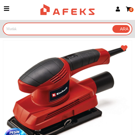
0
Üye Girişi
Üye Ol
Google İle Bağlan