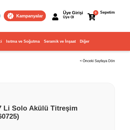
Üye Girişi
Sepetim
0
Kampanyalar
Üye Ol
ci
Isıtma ve Soğutma
Seramik ve İnşaat
Diğer
< Önceki Sayfaya Dön
 Li Solo Akülü Titreşim
60725)