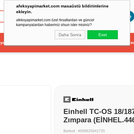
afeksyapimarket.com masaüstü bildirimlerine
ekleyin.
Toptan
afeksyapimarket.com özel fırsatlardan ve güncel
kampanyalardan haberiniz olsun ister misiniz?
Daha Sonra
Evet
ya
Elektrikli El Aleti
Aydınlatma ve Elektrik
Dekorasyon ve Ev Gere
Einhell TC-OS 18/187
Zımpara (EİNHEL.44
Barkod
:
4006825642735