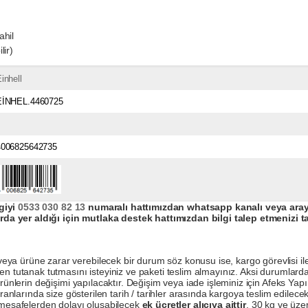
ahil
lir)
inhell
EİNHEL.4460725
4006825642735
giyi
0533 030 82 13
numaralı hattımızdan whatsapp kanalı veya arayar
da yer aldığı için mutlaka destek hattımızdan bilgi talep etmenizi t
a ürüne zarar verebilecek bir durum söz konusu ise, kargo görevlisi ile b
en tutanak tutmasını isteyiniz ve paketi teslim almayınız. Aksi durumlard
ürünlerin değişimi yapılacaktır. Değişim veya iade işleminiz için Afeks Ya
ranlarında size gösterilen tarih / tarihler arasında kargoya teslim edilecekt
a mesafelerden dolayı oluşabilecek
ek ücretler alıcıya aittir
. 30 kg ve üzer