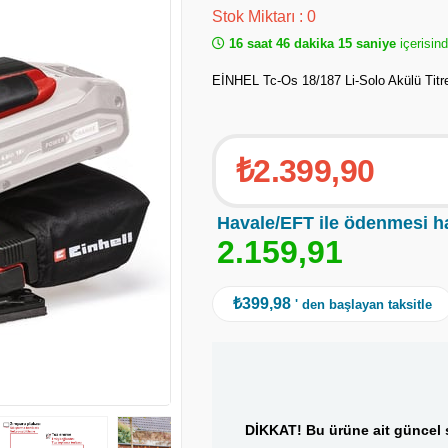
Stok Miktarı
:
0
16 saat 46 dakika 15 saniye
içerisind
EİNHEL Tc-Os 18/187 Li-Solo Akülü Tit
₺2.399,90
Havale/EFT ile ödenmesi h
2
.
1
5
9
,
9
1
₺399,98
' den başlayan taksitle
DİKKAT! Bu ürüne ait güncel s