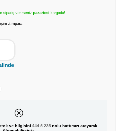
e sipariş verirseniz
pazartesi
kargoda!
reşim Zımpara
alinde
tok ve bilgisini
444 5 235
nolu hattımızı arayarak
öğrenebilirsiniz.