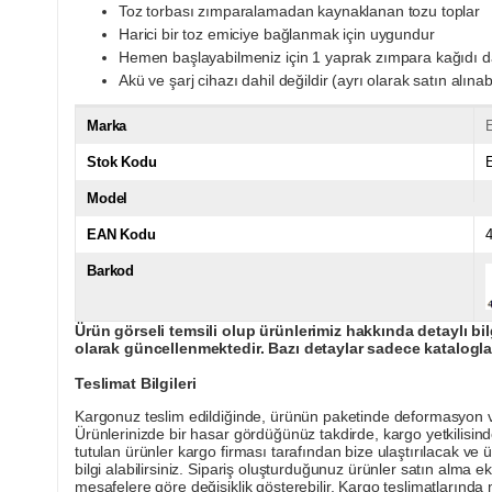
Toz torbası zımparalamadan kaynaklanan tozu toplar
Harici bir toz emiciye bağlanmak için uygundur
Hemen başlayabilmeniz için 1 yaprak zımpara kağıdı d
Akü ve şarj cihazı dahil değildir (ayrı olarak satın alınabi
Marka
E
Stok Kodu
Model
EAN Kodu
Barkod
Ürün görseli temsili olup ürünlerimiz hakkında detaylı bil
olarak güncellenmektedir. Bazı detaylar sadece kataloglar
Teslimat Bilgileri
Kargonuz teslim edildiğinde, ürünün paketinde deformasyon vey
Ürünlerinizde bir hasar gördüğünüz takdirde, kargo yetkilisind
tutulan ürünler kargo firması tarafından bize ulaştırılacak ve 
bilgi alabilirsiniz. Sipariş oluşturduğunuz ürünler satın alma ek
mesafelere göre değişiklik gösterebilir. Kargo teslimatlarınd