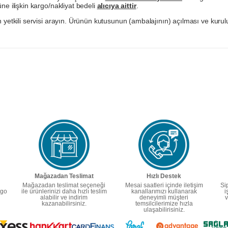
ne ilişkin kargo/nakliyat bedeli
alıcıya aittir
.
 yetkili servisi arayın. Ürünün kutusunun (ambalajının) açılması ve kurulu
Mağazadan Teslimat
Hızlı Destek
Mağazadan teslimat seçeneği
Mesai saatleri içinde iletişim
Si
rgo
ile ürünlerinizi daha hızlı teslim
kanallarımızı kullanarak
i
alabilir ve indirim
deneyimli müşteri
v
kazanabilirsiniz.
temsilcilerimize hızla
ulaşabilirisiniz.