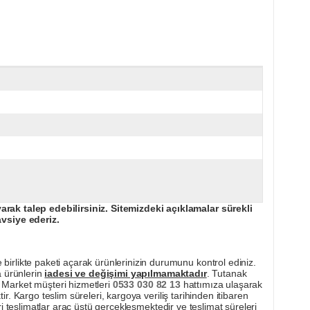
ak talep edebilirsiniz. Sitemizdeki açıklamalar sürekli
avsiye ederiz.
irlikte paketi açarak ürünlerinizin durumunu kontrol ediniz.
a ürünlerin
iadesi ve değişimi yapılmamaktadır
. Tutanak
pı Market müşteri hizmetleri
0533 030 82 13
hattımıza ulaşarak
ir. Kargo teslim süreleri, kargoya veriliş tarihinden itibaren
i teslimatlar araç üstü gerçekleşmektedir ve teslimat süreleri