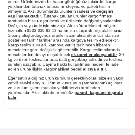
ediniz. Ürünlerinizde bir hasar gördüğünüz takdirde, kargo
yetkilisinden tutanak tutmasını isteyiniz ve paketi teslim
almayınız. Aksi durumlarda ürünlerin
iadesi ve değişimi
yapılmamaktadır
. Tutanak tutulan ürünler kargo firması
tarafından bize ulaştırılacak ve ürünlerin değişimi yapılacaktır.
Değişim veya iade işleminiz için Afeks Yapı Market müşteri
hizmetleri
0533 030 82 13
hattımıza ulaşarak bilgi alabilirsiniz.
Sipariş oluşturduğunuz ürünler satın alma ekranlarında size
gösterilen tarih / tarihler arasında kargoya teslim edilecektir.
Kargo teslim süreleri, kargoya veriliş tarihinden itibaren
mesafelere göre değişiklik gösterebilir. Kargo teslimatlarında
mesafelerden dolayı oluşabilecek
ek ücretler alıcıya aittir
. 30
kg ve üzeri teslimatlar araç üstü gerçekleşmektedir ve teslimat
süreleri uzayabilir. Cayma hakkı kullanılması nedeni ile iade
edilen ürüne ilişkin kargo/nakliyat bedeli
alıcıya aittir
.
Eğer satın aldığınız ürün kurulum gerektiriyorsa, size en yakın
yetkili servisi arayın. Ürünün kutusunun (ambalajının) açılması
ve kurulum işlemi mutlaka yetkili servis tarafından
yapılmalıdır. Aksi taktirde ürününüz
garanti kapsamı dışında
kalır
.