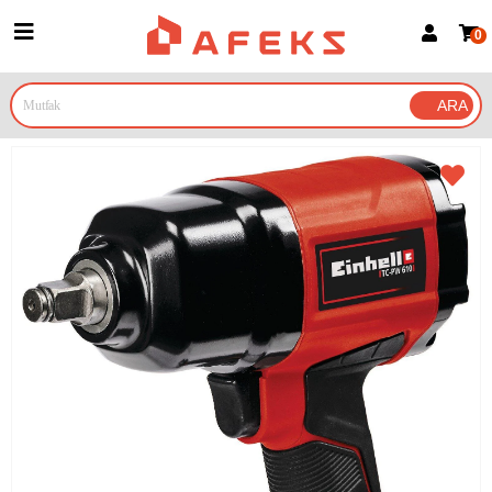
0
Üye Girişi
Üye Ol
Google İle Bağlan