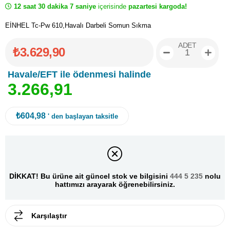
12 saat 30 dakika 7 saniye
içerisinde
pazartesi kargoda!
EİNHEL Tc-Pw 610,Havalı Darbeli Somun Sıkma
ADET
₺3.629,90
Havale/EFT ile ödenmesi halinde
3
.
2
6
6
,
9
1
₺604,98
' den başlayan taksitle
DİKKAT! Bu ürüne ait güncel stok ve bilgisini
444 5 235
nolu
hattımızı arayarak öğrenebilirsiniz.
Karşılaştır