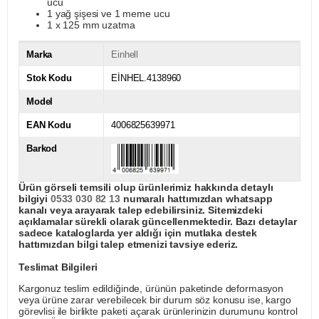
ucu
1 yağ şişesi ve 1 meme ucu
1 x 125 mm uzatma
Marka
Einhell
Stok Kodu
EİNHEL.4138960
Model
EAN Kodu
4006825639971
Barkod
Ürün görseli temsili olup ürünlerimiz hakkında detaylı
bilgiyi
0533 030 82 13
numaralı hattımızdan whatsapp
kanalı veya arayarak talep edebilirsiniz. Sitemizdeki
açıklamalar sürekli olarak güncellenmektedir. Bazı detaylar
sadece kataloglarda yer aldığı için mutlaka destek
hattımızdan bilgi talep etmenizi tavsiye ederiz.
Teslimat Bilgileri
Kargonuz teslim edildiğinde, ürünün paketinde deformasyon
veya ürüne zarar verebilecek bir durum söz konusu ise, kargo
görevlisi ile birlikte paketi açarak ürünlerinizin durumunu kontrol