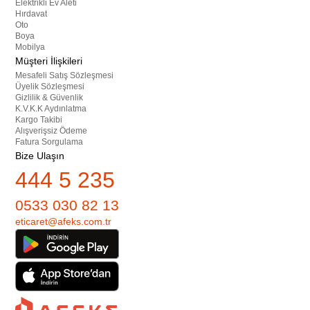
Elektrikli Ev Aleti
Hırdavat
Oto
Boya
Mobilya
Müşteri İlişkileri
Mesafeli Satış Sözleşmesi
Üyelik Sözleşmesi
Gizlilik & Güvenlik
K.V.K.K Aydınlatma
Kargo Takibi
Alışverişsiz Ödeme
Fatura Sorgulama
Bize Ulaşın
444 5 235
0533 030 82 13
eticaret@afeks.com.tr