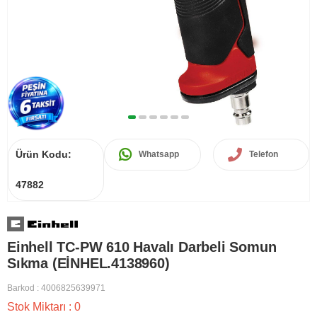
Ürün Kodu:
Whatsapp
Telefon
47882
Einhell TC-PW 610 Havalı Darbeli Somun
Sıkma (EİNHEL.4138960)
Barkod
:
4006825639971
Stok Miktarı
:
0