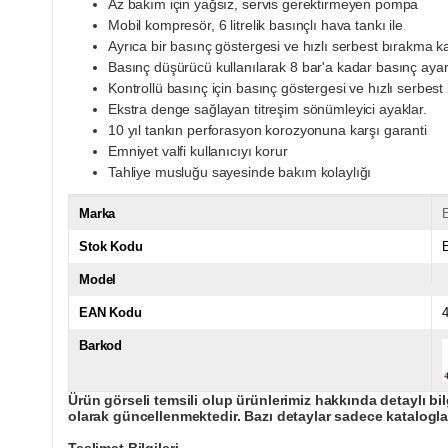
Az bakım için yağsız, servis gerektirmeyen pompa
Mobil kompresör, 6 litrelik basınçlı hava tankı ile
Ayrıca bir basınç göstergesi ve hızlı serbest bırakma k
Basınç düşürücü kullanılarak 8 bar'a kadar basınç ayarl
Kontrollü basınç için basınç göstergesi ve hızlı serbest
Ekstra denge sağlayan titreşim sönümleyici ayaklar.
10 yıl tankın perforasyon korozyonuna karşı garanti
Emniyet valfi kullanıcıyı korur
Tahliye musluğu sayesinde bakım kolaylığı
Marka
E
Stok Kodu
Model
EAN Kodu
Barkod
Ürün görseli temsili olup ürünlerimiz hakkında detaylı bil
olarak güncellenmektedir. Bazı detaylar sadece kataloglar
Teslimat Bilgileri