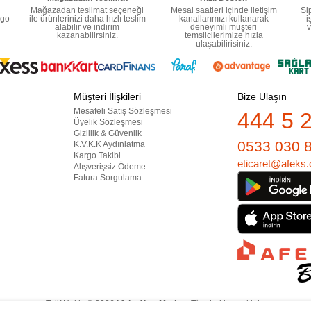
Mağazadan teslimat seçeneği
Mesai saatleri içinde iletişim
Si
rgo
ile ürünlerinizi daha hızlı teslim
kanallarımızı kullanarak
i
alabilir ve indirim
deneyimli müşteri
v
kazanabilirsiniz.
temsilcilerimize hızla
ulaşabilirisiniz.
Müşteri İlişkileri
Bize Ulaşın
Mesafeli Satış Sözleşmesi
444 5 
Üyelik Sözleşmesi
Gizlilik & Güvenlik
0533 030 
K.V.K.K Aydınlatma
Kargo Takibi
eticaret@afeks.
Alışverişsiz Ödeme
Fatura Sorgulama
Telif Hakkı © 2026
Afeks Yapı Market
. Tüm hakları saklıdır.