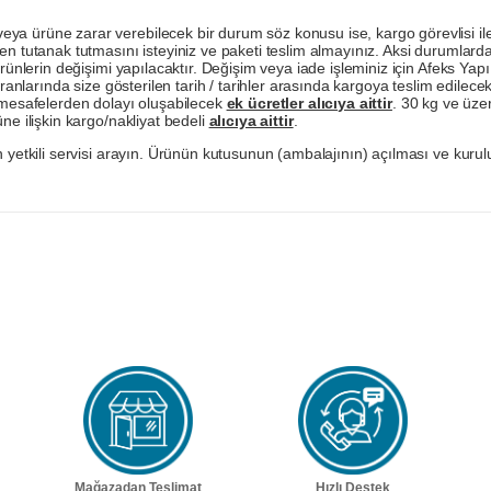
a ürüne zarar verebilecek bir durum söz konusu ise, kargo görevlisi ile b
en tutanak tutmasını isteyiniz ve paketi teslim almayınız. Aksi durumlard
ürünlerin değişimi yapılacaktır. Değişim veya iade işleminiz için Afeks Ya
ranlarında size gösterilen tarih / tarihler arasında kargoya teslim edilecekt
a mesafelerden dolayı oluşabilecek
ek ücretler alıcıya aittir
. 30 kg ve üzer
ne ilişkin kargo/nakliyat bedeli
alıcıya aittir
.
 yetkili servisi arayın. Ürünün kutusunun (ambalajının) açılması ve kurulu
Mağazadan Teslimat
Hızlı Destek