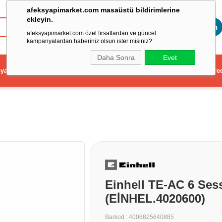
afeksyapimarket.com masaüstü bildirimlerine
ekleyin.
Toptan
afeksyapimarket.com özel fırsatlardan ve güncel
kampanyalardan haberiniz olsun ister misiniz?
Daha Sonra
Evet
ya
Elektrikli El Aleti
Aydınlatma ve Elektrik
Dekorasyon ve Ev Gere
Einhell TE-AC 6 Sess
(EİNHEL.4020600)
Barkod
:
4006825640885