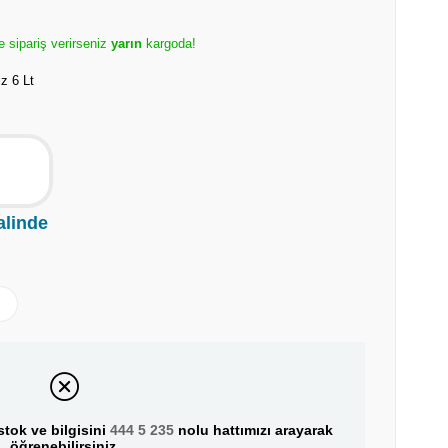
e sipariş verirseniz
yarın
kargoda!
z 6 Lt
alinde
tok ve bilgisini
444 5 235
nolu hattımızı arayarak
öğrenebilirsiniz.