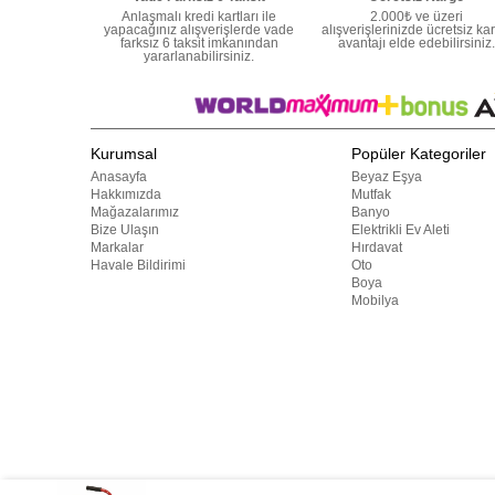
Anlaşmalı kredi kartları ile
2.000₺ ve üzeri
yapacağınız alışverişlerde vade
alışverişlerinizde ücretsiz ka
farksız 6 taksit imkanından
avantajı elde edebilirsiniz.
yararlanabilirsiniz.
Kurumsal
Popüler Kategoriler
Anasayfa
Beyaz Eşya
Hakkımızda
Mutfak
Mağazalarımız
Banyo
Bize Ulaşın
Elektrikli Ev Aleti
Markalar
Hırdavat
Havale Bildirimi
Oto
Boya
Mobilya