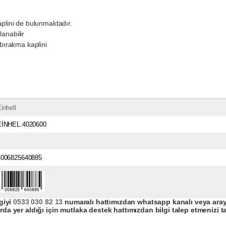
aplini de bulunmaktadır.
anabilir
 bırakma kaplini
inhell
EİNHEL.4020600
4006825640885
giyi
0533 030 82 13
numaralı hattımızdan whatsapp kanalı veya arayar
da yer aldığı için mutlaka destek hattımızdan bilgi talep etmenizi t