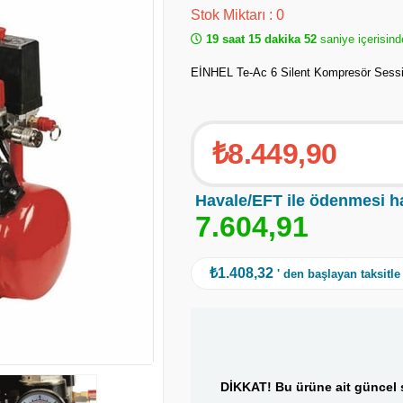
Stok Miktarı
:
0
19 saat 15 dakika 52
saniye içerisind
EİNHEL Te-Ac 6 Silent Kompresör Sessi
₺8.449,90
Havale/EFT ile ödenmesi h
7
.
6
0
4
,
9
1
₺1.408,32
' den başlayan taksitle
DİKKAT! Bu ürüne ait güncel s