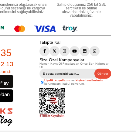
parişlerinizi oluşturarak ertesi
Sahip olduğumuz 256 bit SSL
ş günü seçeneği ile kargoya
sertifikası ile online
erilmesini sağlayabilirsiniz.
alışverişlerinizi güvenle
yapabilirsiniz.
Takipte Kal
235
Size Özel Kampanyalar
82 13
Hemen Kayıt Ol Fırsatlardan Önce Sen Haberdar
Ol!
com.tr
Gönder
Üyelik koşullarını
ve
kişisel verilerimin
korunmasını kabul ediyorum.