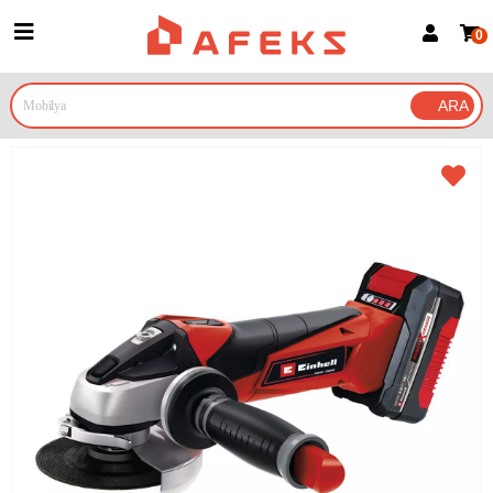
0
Üye Girişi
Üye Ol
Google İle Bağlan