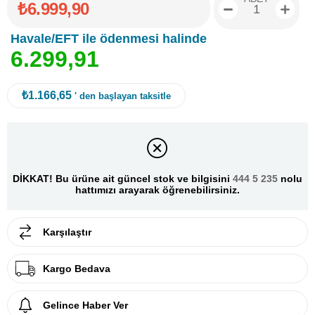
₺6.999,90
Havale/EFT ile ödenmesi halinde
6
.
2
9
9
,
9
1
₺1.166,65
' den başlayan taksitle
DİKKAT! Bu ürüne ait güncel stok ve bilgisini
444 5 235
nolu
hattımızı arayarak öğrenebilirsiniz.
Karşılaştır
Kargo Bedava
Gelince Haber Ver