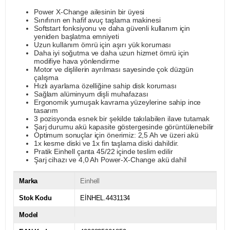
Power X-Change ailesinin bir üyesi
Sınıfının en hafif avuç taşlama makinesi
Softstart fonksiyonu ve daha güvenli kullanım için
yeniden başlatma emniyeti
Uzun kullanım ömrü için aşırı yük koruması
Daha iyi soğutma ve daha uzun hizmet ömrü için
modifiye hava yönlendirme
Motor ve dişlilerin ayrılması sayesinde çok düzgün
çalışma
Hızlı ayarlama özelliğine sahip disk koruması
Sağlam alüminyum dişli muhafazası
Ergonomik yumuşak kavrama yüzeylerine sahip ince
tasarım
3 pozisyonda esnek bir şekilde takılabilen ilave tutamak
Şarj durumu akü kapasite göstergesinde görüntülenebilir
Optimum sonuçlar için önerimiz: 2,5 Ah ve üzeri akü
1x kesme diski ve 1x fin taşlama diski dahildir.
Pratik Einhell çanta 45/22 içinde teslim edilir
Şarj cihazı ve 4,0 Ah Power-X-Change akü dahil
Marka
Einhell
Stok Kodu
EİNHEL.4431134
Model