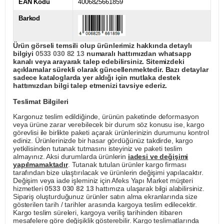
EAN Kodu
4006825661859
Barkod
Ürün görseli temsili olup ürünlerimiz hakkında detaylı
bilgiyi
0533 030 82 13
numaralı hattımızdan whatsapp
kanalı veya arayarak talep edebilirsiniz. Sitemizdeki
açıklamalar sürekli olarak güncellenmektedir. Bazı detaylar
sadece kataloglarda yer aldığı için mutlaka destek
hattımızdan bilgi talep etmenizi tavsiye ederiz.
Teslimat Bilgileri
Kargonuz teslim edildiğinde, ürünün paketinde deformasyon
veya ürüne zarar verebilecek bir durum söz konusu ise, kargo
görevlisi ile birlikte paketi açarak ürünlerinizin durumunu kontrol
ediniz. Ürünlerinizde bir hasar gördüğünüz takdirde, kargo
yetkilisinden tutanak tutmasını isteyiniz ve paketi teslim
almayınız. Aksi durumlarda ürünlerin
iadesi ve değişimi
yapılmamaktadır
. Tutanak tutulan ürünler kargo firması
tarafından bize ulaştırılacak ve ürünlerin değişimi yapılacaktır.
Değişim veya iade işleminiz için Afeks Yapı Market müşteri
hizmetleri
0533 030 82 13
hattımıza ulaşarak bilgi alabilirsiniz.
Sipariş oluşturduğunuz ürünler satın alma ekranlarında size
gösterilen tarih / tarihler arasında kargoya teslim edilecektir.
Kargo teslim süreleri, kargoya veriliş tarihinden itibaren
mesafelere göre değişiklik gösterebilir. Kargo teslimatlarında