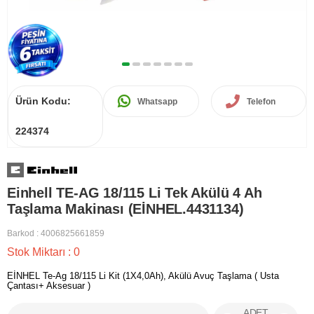
Ürün Kodu:
Whatsapp
Telefon
224374
Einhell TE-AG 18/115 Li Tek Akülü 4 Ah
Taşlama Makinası (EİNHEL.4431134)
Barkod
:
4006825661859
Stok Miktarı
:
0
EİNHEL Te-Ag 18/115 Li Kit (1X4,0Ah), Akülü Avuç Taşlama ( Usta
Çantası+ Aksesuar )
ADET