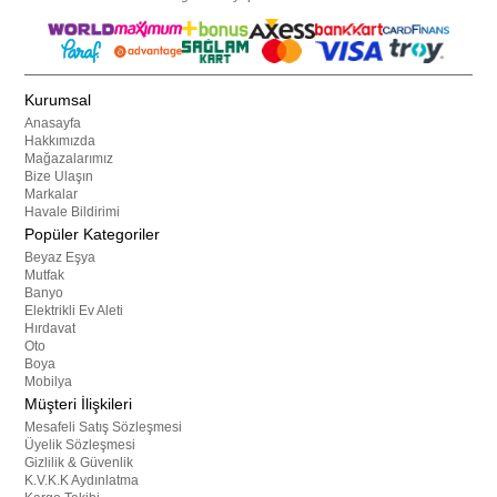
Kurumsal
Anasayfa
Hakkımızda
Mağazalarımız
Bize Ulaşın
Markalar
Havale Bildirimi
Popüler Kategoriler
Beyaz Eşya
Mutfak
Banyo
Elektrikli Ev Aleti
Hırdavat
Oto
Boya
Mobilya
Müşteri İlişkileri
Mesafeli Satış Sözleşmesi
Üyelik Sözleşmesi
Gizlilik & Güvenlik
K.V.K.K Aydınlatma