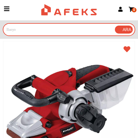
0
Üye Girişi
Üye Ol
Google İle Bağlan