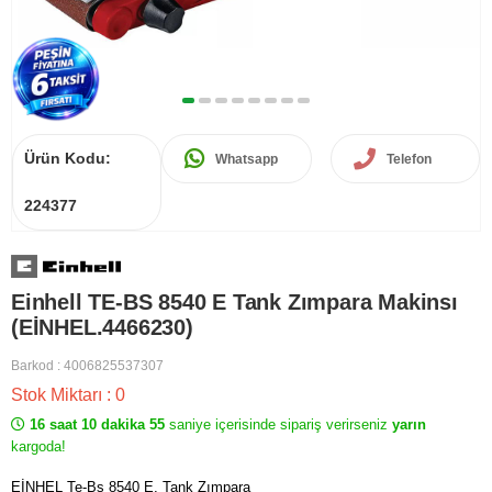
Ürün Kodu:
Whatsapp
Telefon
224377
Einhell TE-BS 8540 E Tank Zımpara Makinsı
(EİNHEL.4466230)
Barkod
:
4006825537307
Stok Miktarı
:
0
16 saat 10 dakika 54
saniye içerisinde sipariş verirseniz
yarın
kargoda!
EİNHEL Te-Bs 8540 E, Tank Zımpara