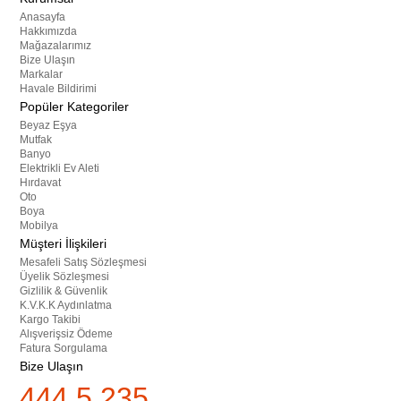
Anasayfa
Hakkımızda
Mağazalarımız
Bize Ulaşın
Markalar
Havale Bildirimi
Popüler Kategoriler
Beyaz Eşya
Mutfak
Banyo
Elektrikli Ev Aleti
Hırdavat
Oto
Boya
Mobilya
Müşteri İlişkileri
Mesafeli Satış Sözleşmesi
Üyelik Sözleşmesi
Gizlilik & Güvenlik
K.V.K.K Aydınlatma
Kargo Takibi
Alışverişsiz Ödeme
Fatura Sorgulama
Bize Ulaşın
444 5 235