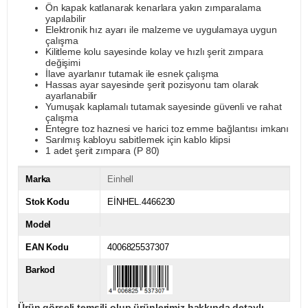
Ön kapak katlanarak kenarlara yakın zımparalama
yapılabilir
Elektronik hız ayarı ile malzeme ve uygulamaya uygun
çalışma
Kilitleme kolu sayesinde kolay ve hızlı şerit zımpara
değişimi
İlave ayarlanır tutamak ile esnek çalışma
Hassas ayar sayesinde şerit pozisyonu tam olarak
ayarlanabilir
Yumuşak kaplamalı tutamak sayesinde güvenli ve rahat
çalışma
Entegre toz haznesi ve harici toz emme bağlantısı imkanı
Sarılmış kabloyu sabitlemek için kablo klipsi
1 adet şerit zımpara (P 80)
Marka
Einhell
Stok Kodu
EİNHEL.4466230
Model
EAN Kodu
4006825537307
Barkod
Ürün görseli temsili olup ürünlerimiz hakkında detaylı