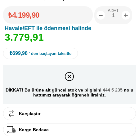
ADET
₺4.199,90
Havale/EFT ile ödenmesi halinde
3
.
7
7
9
,
9
1
₺699,98
' den başlayan taksitle
DİKKAT! Bu ürüne ait güncel stok ve bilgisini
444 5 235
nolu
hattımızı arayarak öğrenebilirsiniz.
Karşılaştır
Kargo Bedava