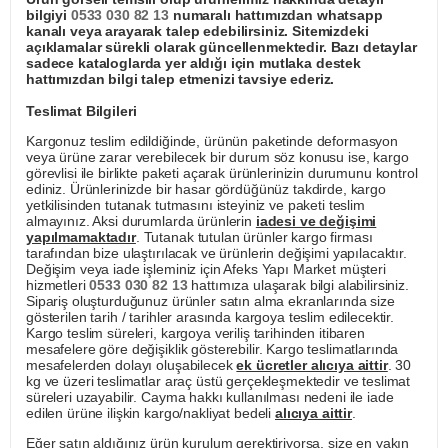
bilgiyi
0533 030 82 13
numaralı hattımızdan whatsapp
kanalı veya arayarak talep edebilirsiniz. Sitemizdeki
açıklamalar sürekli olarak güncellenmektedir. Bazı detaylar
sadece kataloglarda yer aldığı için mutlaka destek
hattımızdan bilgi talep etmenizi tavsiye ederiz.
Teslimat Bilgileri
Kargonuz teslim edildiğinde, ürünün paketinde deformasyon
veya ürüne zarar verebilecek bir durum söz konusu ise, kargo
görevlisi ile birlikte paketi açarak ürünlerinizin durumunu kontrol
ediniz. Ürünlerinizde bir hasar gördüğünüz takdirde, kargo
yetkilisinden tutanak tutmasını isteyiniz ve paketi teslim
almayınız. Aksi durumlarda ürünlerin
iadesi ve değişimi
yapılmamaktadır
. Tutanak tutulan ürünler kargo firması
tarafından bize ulaştırılacak ve ürünlerin değişimi yapılacaktır.
Değişim veya iade işleminiz için Afeks Yapı Market müşteri
hizmetleri
0533 030 82 13
hattımıza ulaşarak bilgi alabilirsiniz.
Sipariş oluşturduğunuz ürünler satın alma ekranlarında size
gösterilen tarih / tarihler arasında kargoya teslim edilecektir.
Kargo teslim süreleri, kargoya veriliş tarihinden itibaren
mesafelere göre değişiklik gösterebilir. Kargo teslimatlarında
mesafelerden dolayı oluşabilecek
ek ücretler alıcıya aittir
. 30
kg ve üzeri teslimatlar araç üstü gerçekleşmektedir ve teslimat
süreleri uzayabilir. Cayma hakkı kullanılması nedeni ile iade
edilen ürüne ilişkin kargo/nakliyat bedeli
alıcıya aittir
.
Eğer satın aldığınız ürün kurulum gerektiriyorsa, size en yakın