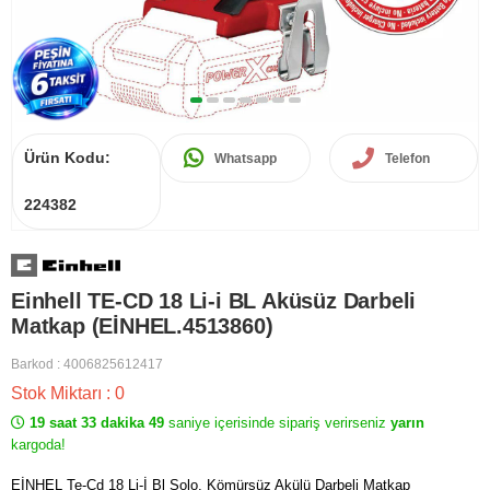
Ürün Kodu:
Whatsapp
Telefon
224382
Einhell TE-CD 18 Li-i BL Aküsüz Darbeli
Matkap (EİNHEL.4513860)
Barkod
:
4006825612417
Stok Miktarı
:
0
19 saat 33 dakika 49
saniye içerisinde sipariş verirseniz
yarın
kargoda!
EİNHEL Te-Cd 18 Li-İ Bl Solo, Kömürsüz Akülü Darbeli Matkap