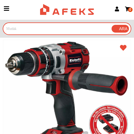
0
Üye Girişi
Üye Ol
Google İle Bağlan