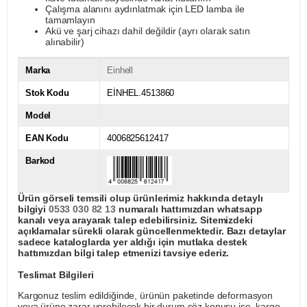
Çalışma alanını aydınlatmak için LED lamba ile
tamamlayın
Akü ve şarj cihazı dahil değildir (ayrı olarak satın
alınabilir)
Marka
Einhell
Stok Kodu
EİNHEL.4513860
Model
EAN Kodu
4006825612417
Barkod
Ürün görseli temsili olup ürünlerimiz hakkında detaylı
bilgiyi
0533 030 82 13
numaralı hattımızdan whatsapp
kanalı veya arayarak talep edebilirsiniz. Sitemizdeki
açıklamalar sürekli olarak güncellenmektedir. Bazı detaylar
sadece kataloglarda yer aldığı için mutlaka destek
hattımızdan bilgi talep etmenizi tavsiye ederiz.
Teslimat Bilgileri
Kargonuz teslim edildiğinde, ürünün paketinde deformasyon
veya ürüne zarar verebilecek bir durum söz konusu ise, kargo