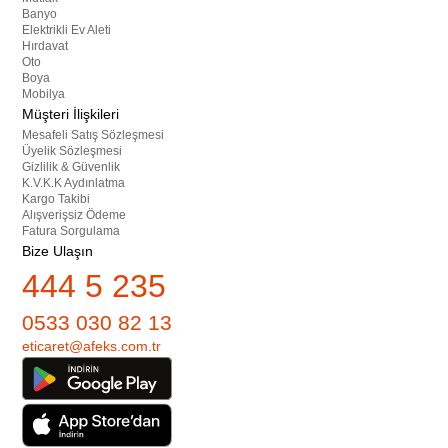
Banyo
Elektrikli Ev Aleti
Hırdavat
Oto
Boya
Mobilya
Müşteri İlişkileri
Mesafeli Satış Sözleşmesi
Üyelik Sözleşmesi
Gizlilik & Güvenlik
K.V.K.K Aydınlatma
Kargo Takibi
Alışverişsiz Ödeme
Fatura Sorgulama
Bize Ulaşın
444 5 235
0533 030 82 13
eticaret@afeks.com.tr