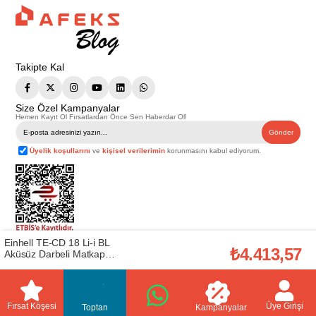
Takipte Kal
Size Özel Kampanyalar
Hemen Kayıt Ol Fırsatlardan Önce Sen Haberdar Ol!
Gönder
Üyelik koşullarını
ve
kişisel verilerimin
korunmasını kabul ediyorum.
Einhell TE-CD 18 Li-i BL
Telif Hakkı © 2026
Afeks Yapı Market
. Tüm hakları saklıdır.
₺4.413,57
Aküsüz Darbeli Matkap
Bu web sitesindeki tüm ürünler ticari amaçlıdır. Web sitemizde yer alan
(EİNHEL.4513860)
görsel ve yazılı içerikler firmamıza ait olup, firmamızın yazılı izni alınmadan
hiçbir yazılı/görsel içerik, logo, kopyalanamaz, kaynak gösterilemez ve
başka yerlerde kullanılamaz. İçeriklerin izin alınmadan kopyalanması ve
kullanılması 5846 sayılı Fikir ve Sanat Eserleri Yasasına göre suçtur.
Fırsat Köşesi
Üye Girişi
Toptan
Kampanyalar