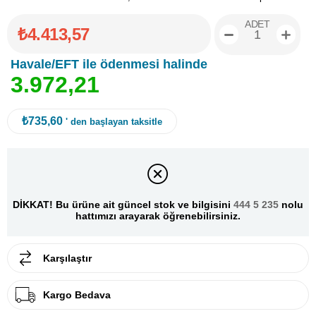
ADET
₺4.413,57
Havale/EFT ile ödenmesi halinde
3
.
9
7
2
,
2
1
₺735,60
' den başlayan taksitle
DİKKAT! Bu ürüne ait güncel stok ve bilgisini
444 5 235
nolu
hattımızı arayarak öğrenebilirsiniz.
Karşılaştır
Kargo Bedava