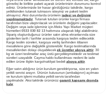
görevlisi ile birlikte paketi açarak ürünlerinizin durumunu kontrol
ediniz. Ürünlerinizde bir hasar gördüğünüz takdirde, kargo
yetkilisinden tutanak tutmasını isteyiniz ve paketi teslim
almayınız. Aksi durumlarda ürünlerin
iadesi ve değişimi
yapılmamaktadır
. Tutanak tutulan ürünler kargo firması
tarafından bize ulaştırılacak ve ürünlerin değişimi yapılacaktır.
Değişim veya iade işleminiz için Afeks Yapı Market müşteri
hizmetleri
0533 030 82 13
hattımıza ulaşarak bilgi alabilirsiniz.
Sipariş oluşturduğunuz ürünler satın alma ekranlarında size
gösterilen tarih / tarihler arasında kargoya teslim edilecektir.
Kargo teslim süreleri, kargoya veriliş tarihinden itibaren
mesafelere göre değişiklik gösterebilir. Kargo teslimatlarında
mesafelerden dolayı oluşabilecek
ek ücretler alıcıya aittir
. 30
kg ve üzeri teslimatlar araç üstü gerçekleşmektedir ve teslimat
süreleri uzayabilir. Cayma hakkı kullanılması nedeni ile iade
edilen ürüne ilişkin kargo/nakliyat bedeli
alıcıya aittir
.
Eğer satın aldığınız ürün kurulum gerektiriyorsa, size en yakın
yetkili servisi arayın. Ürünün kutusunun (ambalajının) açılması
ve kurulum işlemi mutlaka yetkili servis tarafından
yapılmalıdır. Aksi taktirde ürününüz
garanti kapsamı dışında
kalır
.