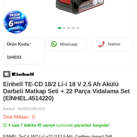
Ürün Kodu:
Whatsapp
Telefon
104033
Einhell TE-CD 18/2 Li-i 18 V 2.5 Ah Akülü
Darbeli Matkap Seti + 22 Parça Vidalama Set
(EİNHEL.4514220)
Barkod
:
4006825661835
Stok Miktarı
:
0
4 saat 7 dakika 45 saniye
içerisinde
pazartesi kargoda!
EİNHEL Te-Cd 18/2 Li-İ +22 (1X2,5 Ah), Cordless Impact Drill