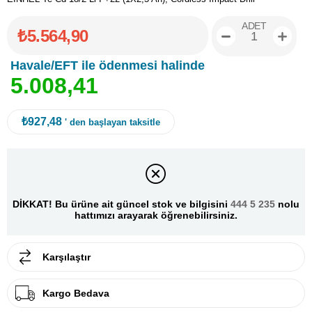
ADET
₺5.564,90
Havale/EFT ile ödenmesi halinde
5
.
0
0
8
,
4
1
₺927,48
' den başlayan taksitle
DİKKAT! Bu ürüne ait güncel stok ve bilgisini
444 5 235
nolu
hattımızı arayarak öğrenebilirsiniz.
Karşılaştır
Kargo Bedava