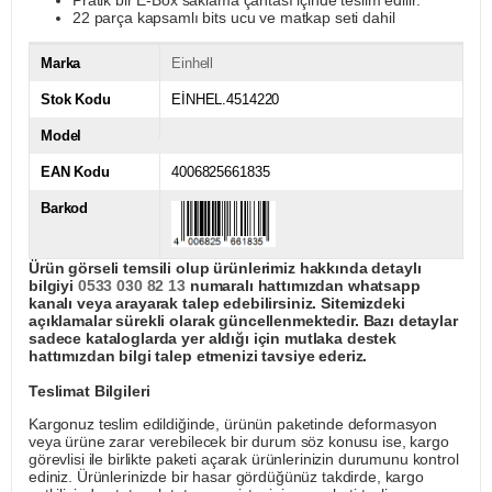
Pratik bir E-Box saklama çantası içinde teslim edilir.
22 parça kapsamlı bits ucu ve matkap seti dahil
Marka
Einhell
Stok Kodu
EİNHEL.4514220
Model
EAN Kodu
4006825661835
Barkod
Ürün görseli temsili olup ürünlerimiz hakkında detaylı
bilgiyi
0533 030 82 13
numaralı hattımızdan whatsapp
kanalı veya arayarak talep edebilirsiniz. Sitemizdeki
açıklamalar sürekli olarak güncellenmektedir. Bazı detaylar
sadece kataloglarda yer aldığı için mutlaka destek
hattımızdan bilgi talep etmenizi tavsiye ederiz.
Teslimat Bilgileri
Kargonuz teslim edildiğinde, ürünün paketinde deformasyon
veya ürüne zarar verebilecek bir durum söz konusu ise, kargo
görevlisi ile birlikte paketi açarak ürünlerinizin durumunu kontrol
ediniz. Ürünlerinizde bir hasar gördüğünüz takdirde, kargo