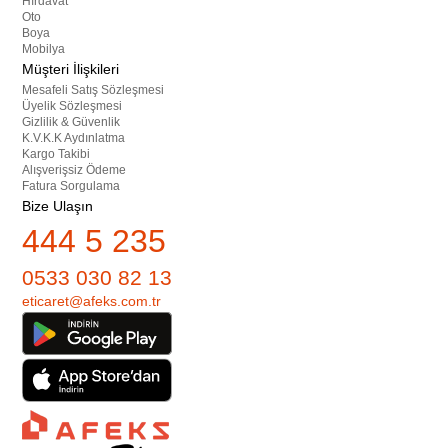
Hırdavat
Oto
Boya
Mobilya
Müşteri İlişkileri
Mesafeli Satış Sözleşmesi
Üyelik Sözleşmesi
Gizlilik & Güvenlik
K.V.K.K Aydınlatma
Kargo Takibi
Alışverişsiz Ödeme
Fatura Sorgulama
Bize Ulaşın
444 5 235
0533 030 82 13
eticaret@afeks.com.tr