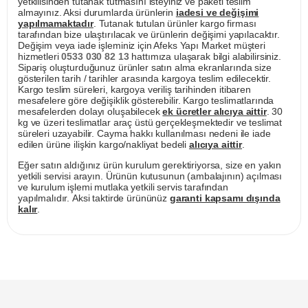
yetkilisinden tutanak tutmasını isteyiniz ve paketi teslim
almayınız. Aksi durumlarda ürünlerin
iadesi ve değişimi
yapılmamaktadır
. Tutanak tutulan ürünler kargo firması
tarafından bize ulaştırılacak ve ürünlerin değişimi yapılacaktır.
Değişim veya iade işleminiz için Afeks Yapı Market müşteri
hizmetleri
0533 030 82 13
hattımıza ulaşarak bilgi alabilirsiniz.
Sipariş oluşturduğunuz ürünler satın alma ekranlarında size
gösterilen tarih / tarihler arasında kargoya teslim edilecektir.
Kargo teslim süreleri, kargoya veriliş tarihinden itibaren
mesafelere göre değişiklik gösterebilir. Kargo teslimatlarında
mesafelerden dolayı oluşabilecek
ek ücretler alıcıya aittir
. 30
kg ve üzeri teslimatlar araç üstü gerçekleşmektedir ve teslimat
süreleri uzayabilir. Cayma hakkı kullanılması nedeni ile iade
edilen ürüne ilişkin kargo/nakliyat bedeli
alıcıya aittir
.
Eğer satın aldığınız ürün kurulum gerektiriyorsa, size en yakın
yetkili servisi arayın. Ürünün kutusunun (ambalajının) açılması
ve kurulum işlemi mutlaka yetkili servis tarafından
yapılmalıdır. Aksi taktirde ürününüz
garanti kapsamı dışında
kalır
.