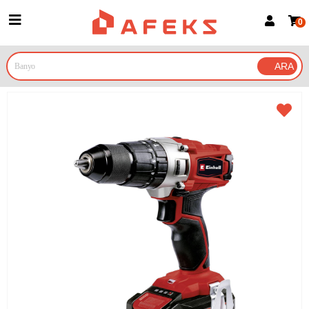
0
Üye Girişi
Üye Ol
Google İle Bağlan