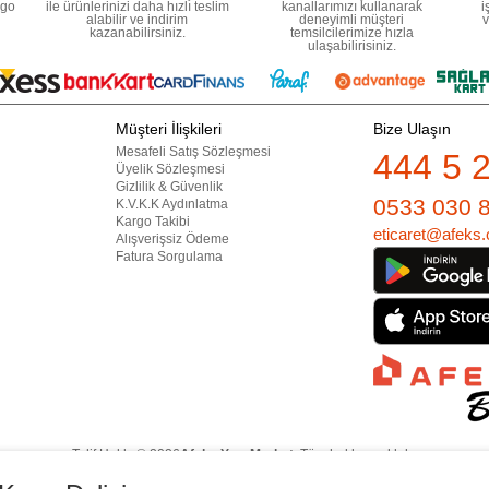
rgo
ile ürünlerinizi daha hızlı teslim
kanallarımızı kullanarak
i
alabilir ve indirim
deneyimli müşteri
v
kazanabilirsiniz.
temsilcilerimize hızla
ulaşabilirisiniz.
Müşteri İlişkileri
Bize Ulaşın
Mesafeli Satış Sözleşmesi
444 5 
Üyelik Sözleşmesi
Gizlilik & Güvenlik
0533 030 
K.V.K.K Aydınlatma
Kargo Takibi
eticaret@afeks.
Alışverişsiz Ödeme
Fatura Sorgulama
Telif Hakkı © 2026
Afeks Yapı Market
. Tüm hakları saklıdır.
lan görsel ve yazılı içerikler firmamıza ait olup, firmamızın yazılı izni alınmadan hi
İçeriklerin izin alınmadan kopyalanması ve kullanılması 5846 sayılı Fikir ve Sanat 