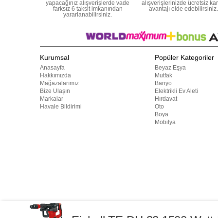
yapacağınız alışverişlerde vade
alışverişlerinizde ücretsiz ka
farksız 6 taksit imkanından
avantajı elde edebilirsiniz.
yararlanabilirsiniz.
Kurumsal
Popüler Kategoriler
Anasayfa
Beyaz Eşya
Hakkımızda
Mutfak
Mağazalarımız
Banyo
Bize Ulaşın
Elektrikli Ev Aleti
Markalar
Hırdavat
Havale Bildirimi
Oto
Boya
Mobilya
Bu web sitesindeki tüm ürünler ticari amaçlıdır. Web sitemizde yer a
başka yerlerde kullanılamaz. 