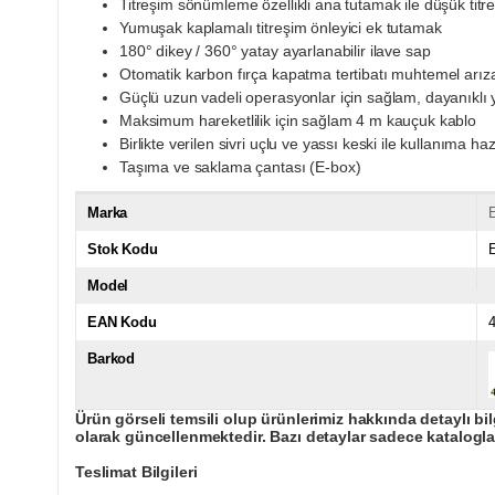
Titreşim sönümleme özellikli ana tutamak ile düşük titr
Yumuşak kaplamalı titreşim önleyici ek tutamak
180° dikey / 360° yatay ayarlanabilir ilave sap
Otomatik karbon fırça kapatma tertibatı muhtemel arıza
Güçlü uzun vadeli operasyonlar için sağlam, dayanıklı 
Maksimum hareketlilik için sağlam 4 m kauçuk kablo
Birlikte verilen sivri uçlu ve yassı keski ile kullanıma haz
Taşıma ve saklama çantası (E-box)
Marka
E
Stok Kodu
Model
EAN Kodu
Barkod
Ürün görseli temsili olup ürünlerimiz hakkında detaylı bil
olarak güncellenmektedir. Bazı detaylar sadece kataloglar
Teslimat Bilgileri