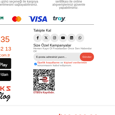
ş günü seçeneği ile kargoya
sertifikası ile online
erilmesini sağlayabilirsiniz.
alışverişlerinizi güvenle
yapabilirsiniz.
Takipte Kal
235
Size Özel Kampanyalar
82 13
Hemen Kayıt Ol Fırsatlardan Önce Sen Haberdar
Ol!
com.tr
Gönder
Üyelik koşullarını
ve
kişisel verilerimin
korunmasını kabul ediyorum.
çbir yazılı/görsel içerik, logo, kopyalanamaz, kaynak gösterilemez ve
Eserleri Yasasına göre suçtur.