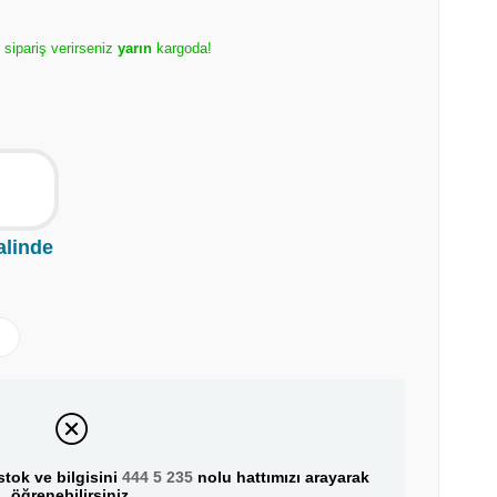
e sipariş verirseniz
yarın
kargoda!
alinde
tok ve bilgisini
444 5 235
nolu hattımızı arayarak
öğrenebilirsiniz.