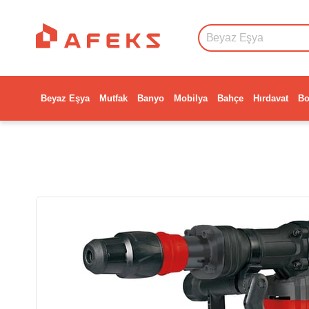
Beyaz Eşya
Mutfak
Banyo
Mobilya
Bahçe
Hırdavat
Bo