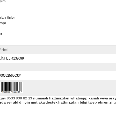
eşim
ları önler
yapı
ır
inhell
EİNHEL.4139099
4006825650334
giyi
0533 030 82 13
numaralı hattımızdan whatsapp kanalı veya arayar
da yer aldığı için mutlaka destek hattımızdan bilgi talep etmenizi t