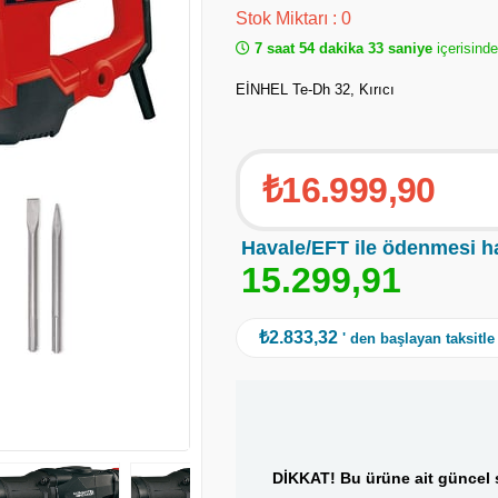
Stok Miktarı
:
0
7 saat 54 dakika 33 saniye
içerisind
EİNHEL Te-Dh 32, Kırıcı
₺16.999,90
Havale/EFT ile ödenmesi h
1
5
.
2
9
9
,
9
1
₺2.833,32
' den başlayan taksitle
DİKKAT! Bu ürüne ait güncel s