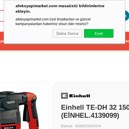
afeksyapimarket.com masaüstü bildirimlerine
ekleyin.
Toptan
afeksyapimarket.com özel fırsatlardan ve güncel
kampanyalardan haberiniz olsun ister misiniz?
Daha Sonra
Evet
ya
Elektrikli El Aleti
Aydınlatma ve Elektrik
Dekorasyon ve Ev Gere
Einhell TE-DH 32 150
(EİNHEL.4139099)
Barkod
:
4006825650334