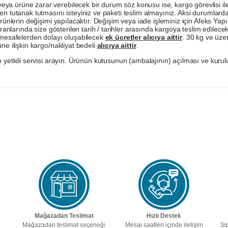
a ürüne zarar verebilecek bir durum söz konusu ise, kargo görevlisi ile b
en tutanak tutmasını isteyiniz ve paketi teslim almayınız. Aksi durumlard
ürünlerin değişimi yapılacaktır. Değişim veya iade işleminiz için Afeks Ya
ranlarında size gösterilen tarih / tarihler arasında kargoya teslim edilecekt
a mesafelerden dolayı oluşabilecek
ek ücretler alıcıya aittir
. 30 kg ve üzer
ne ilişkin kargo/nakliyat bedeli
alıcıya aittir
.
 yetkili servisi arayın. Ürünün kutusunun (ambalajının) açılması ve kurulu
Mağazadan Teslimat
Hızlı Destek
Mağazadan teslimat seçeneği
Mesai saatleri içinde iletişim
Si