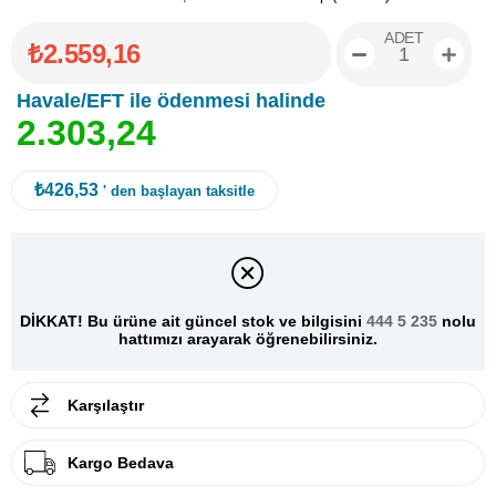
ADET
₺2.559,16
Havale/EFT ile ödenmesi halinde
2
.
3
0
3
,
2
4
₺426,53
' den başlayan taksitle
DİKKAT! Bu ürüne ait güncel stok ve bilgisini
444 5 235
nolu
hattımızı arayarak öğrenebilirsiniz.
Karşılaştır
Kargo Bedava