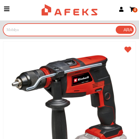
0
Üye Girişi
Üye Ol
Google İle Bağlan