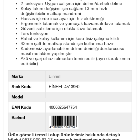
2 fonksiyon: Uygun çalışma için delme/darbeli delme
Kolay takım değişimi için sağlam 13 mm hızlı
değiştirilebilir matkap mandreni
Hassas işlerde ince ayar için hız elektroniği
Ergonomik tutamak ve yumuşak kavramalı ilave tutamak
Güvenli sabitleme için oluklu ilave tutamak
Ters fonksiyon
Rahat ve kolay kullanım için kesintisiz çalışma kilidi
43mm şaft ile matkap standı için kullanıma hazır
Kademesiz ayarlanabilen delme derinliği durdurucusu
masif metalden yapılmıştır
Akü ve şarj cihazı olmadan temin edilir (ayrı olarak temin
edilebilir)
Marka
Einhell
Stok Kodu
EİNHEL.4513960
Model
EAN Kodu
4006825647754
Barkod
Ürün görseli temsili olup ürünlerimiz hakkında detaylı
bilgiyi
0533 030 82 13
numaralı hattımızdan whatsapp