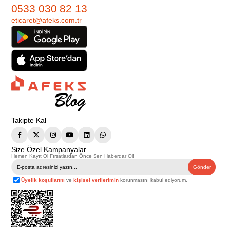
0533 030 82 13
eticaret@afeks.com.tr
Takipte Kal
Size Özel Kampanyalar
Hemen Kayıt Ol Fırsatlardan Önce Sen Haberdar Ol!
Gönder
Üyelik koşullarını
ve
kişisel verilerimin
korunmasını kabul ediyorum.