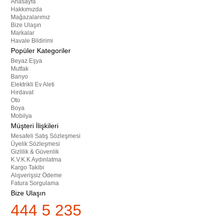
Anasayfa
Hakkımızda
Mağazalarımız
Bize Ulaşın
Markalar
Havale Bildirimi
Popüler Kategoriler
Beyaz Eşya
Mutfak
Banyo
Elektrikli Ev Aleti
Hırdavat
Oto
Boya
Mobilya
Müşteri İlişkileri
Mesafeli Satış Sözleşmesi
Üyelik Sözleşmesi
Gizlilik & Güvenlik
K.V.K.K Aydınlatma
Kargo Takibi
Alışverişsiz Ödeme
Fatura Sorgulama
Bize Ulaşın
444 5 235