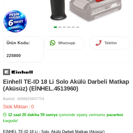
Ürün Kodu:
Whatsapp
Telefon
225800
Einhell TE-ID 18 Li Solo Akülü Darbeli Matkap
(Aküsüz) (EİNHEL.4513960)
Barkod
:
4006825647754
Stok Miktarı
:
0
12 saat 20 dakika 59 saniye
içerisinde sipariş verirseniz
pazartesi
kargoda!
EİNHEL TE-ID 18 Li - Solo, Akülü Darbeli Matkap (Aküsüz)