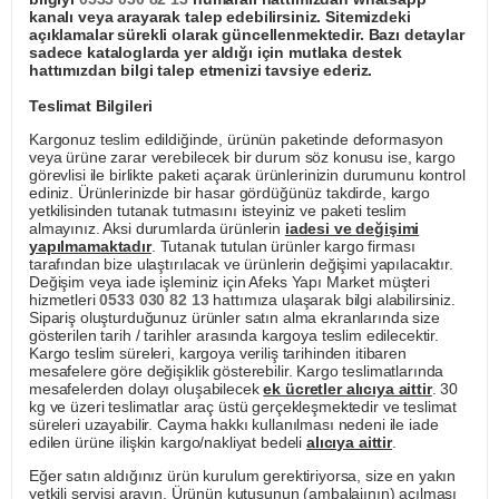
kanalı veya arayarak talep edebilirsiniz. Sitemizdeki
açıklamalar sürekli olarak güncellenmektedir. Bazı detaylar
sadece kataloglarda yer aldığı için mutlaka destek
hattımızdan bilgi talep etmenizi tavsiye ederiz.
Teslimat Bilgileri
Kargonuz teslim edildiğinde, ürünün paketinde deformasyon
veya ürüne zarar verebilecek bir durum söz konusu ise, kargo
görevlisi ile birlikte paketi açarak ürünlerinizin durumunu kontrol
ediniz. Ürünlerinizde bir hasar gördüğünüz takdirde, kargo
yetkilisinden tutanak tutmasını isteyiniz ve paketi teslim
almayınız. Aksi durumlarda ürünlerin
iadesi ve değişimi
yapılmamaktadır
. Tutanak tutulan ürünler kargo firması
tarafından bize ulaştırılacak ve ürünlerin değişimi yapılacaktır.
Değişim veya iade işleminiz için Afeks Yapı Market müşteri
hizmetleri
0533 030 82 13
hattımıza ulaşarak bilgi alabilirsiniz.
Sipariş oluşturduğunuz ürünler satın alma ekranlarında size
gösterilen tarih / tarihler arasında kargoya teslim edilecektir.
Kargo teslim süreleri, kargoya veriliş tarihinden itibaren
mesafelere göre değişiklik gösterebilir. Kargo teslimatlarında
mesafelerden dolayı oluşabilecek
ek ücretler alıcıya aittir
. 30
kg ve üzeri teslimatlar araç üstü gerçekleşmektedir ve teslimat
süreleri uzayabilir. Cayma hakkı kullanılması nedeni ile iade
edilen ürüne ilişkin kargo/nakliyat bedeli
alıcıya aittir
.
Eğer satın aldığınız ürün kurulum gerektiriyorsa, size en yakın
yetkili servisi arayın. Ürünün kutusunun (ambalajının) açılması