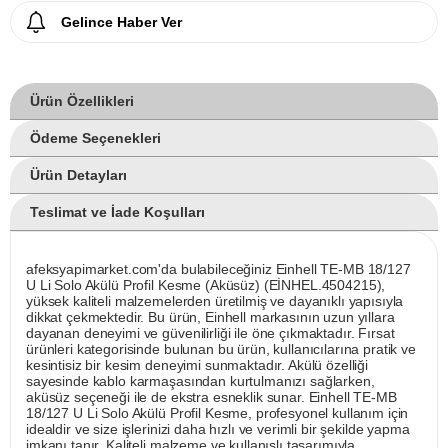
Gelince Haber Ver
Ürün Özellikleri
Ödeme Seçenekleri
Ürün Detayları
Teslimat ve İade Koşulları
afeksyapimarket.com'da bulabileceğiniz Einhell TE-MB 18/127
U Li Solo Akülü Profil Kesme (Aküsüz) (EİNHEL.4504215),
yüksek kaliteli malzemelerden üretilmiş ve dayanıklı yapısıyla
dikkat çekmektedir. Bu ürün, Einhell markasının uzun yıllara
dayanan deneyimi ve güvenilirliği ile öne çıkmaktadır. Fırsat
ürünleri kategorisinde bulunan bu ürün, kullanıcılarına pratik ve
kesintisiz bir kesim deneyimi sunmaktadır. Akülü özelliği
sayesinde kablo karmaşasından kurtulmanızı sağlarken,
aküsüz seçeneği ile de ekstra esneklik sunar. Einhell TE-MB
18/127 U Li Solo Akülü Profil Kesme, profesyonel kullanım için
idealdir ve size işlerinizi daha hızlı ve verimli bir şekilde yapma
imkanı tanır. Kaliteli malzeme ve kullanışlı tasarımıyla