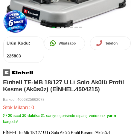
Ürün Kodu:
Whatsapp
Telefon
225803
Einhell TE-MB 18/127 U Li Solo Akülü Profil
Kesme (Aküsüz) (EİNHEL.4504215)
Barkod
:
4006825662078
Stok Miktarı
:
0
20 saat 30 dakika 20
saniye içerisinde sipariş verirseniz
yarın
kargoda!
EİNHEL Te-Mb 18/127 U Li-Solo Akülü Profil Kesme (Aküsüz)