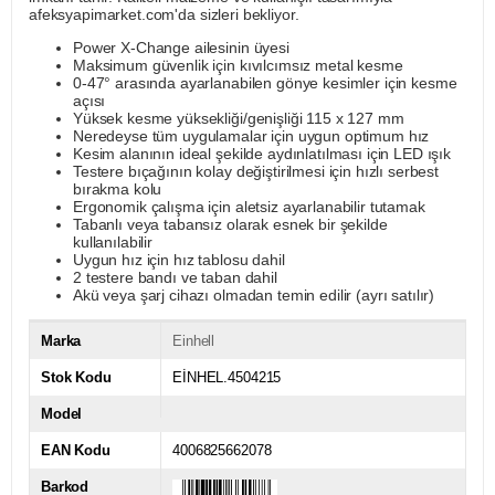
afeksyapimarket.com'da sizleri bekliyor.
Power X-Change ailesinin üyesi
Maksimum güvenlik için kıvılcımsız metal kesme
0-47° arasında ayarlanabilen gönye kesimler için kesme
açısı
Yüksek kesme yüksekliği/genişliği 115 x 127 mm
Neredeyse tüm uygulamalar için uygun optimum hız
Kesim alanının ideal şekilde aydınlatılması için LED ışık
Testere bıçağının kolay değiştirilmesi için hızlı serbest
bırakma kolu
Ergonomik çalışma için aletsiz ayarlanabilir tutamak
Tabanlı veya tabansız olarak esnek bir şekilde
kullanılabilir
Uygun hız için hız tablosu dahil
2 testere bandı ve taban dahil
Akü veya şarj cihazı olmadan temin edilir (ayrı satılır)
Marka
Einhell
Stok Kodu
EİNHEL.4504215
Model
EAN Kodu
4006825662078
Barkod