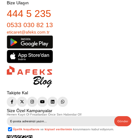
Bize Ulaşın
444 5 235
0533 030 82 13
eticaret@afeks.com.tr
Takipte Kal
Size Özel Kampanyalar
Hemen Kayıt Ol Fırsatlardan Önce Sen Haberdar Ol!
Gönder
Üyelik koşullarını
ve
kişisel verilerimin
korunmasını kabul ediyorum.