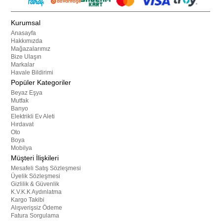
Kurumsal
Anasayfa
Hakkımızda
Mağazalarımız
Bize Ulaşın
Markalar
Havale Bildirimi
Popüler Kategoriler
Beyaz Eşya
Mutfak
Banyo
Elektrikli Ev Aleti
Hırdavat
Oto
Boya
Mobilya
Müşteri İlişkileri
Mesafeli Satış Sözleşmesi
Üyelik Sözleşmesi
Gizlilik & Güvenlik
K.V.K.K Aydınlatma
Kargo Takibi
Alışverişsiz Ödeme
Fatura Sorgulama