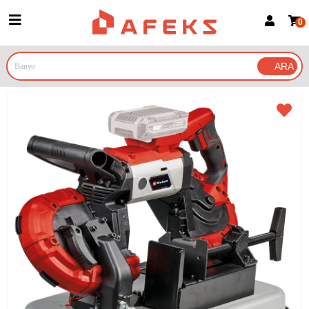
0
Üye Girişi
Üye Ol
Google İle Bağlan