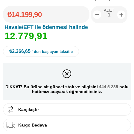
ADET
₺14.199,90
Havale/EFT ile ödenmesi halinde
1
2
.
7
7
9
,
9
1
₺2.366,65
' den başlayan taksitle
DİKKAT! Bu ürüne ait güncel stok ve bilgisini
444 5 235
nolu
hattımızı arayarak öğrenebilirsiniz.
Karşılaştır
Kargo Bedava