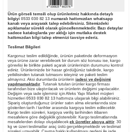
Ürün görseli temsili olup ürünlerimiz hakkında detaylı
bilgiyi
0533 030 82 13
numaralı hattımızdan whatsapp
kanalı veya arayarak talep edebilirsiniz. Sitemizdeki
açıklamalar sürekli olarak güncellenmektedir. Bazı detaylar
sadece kataloglarda yer aldığı için mutlaka destek
hattımızdan bilgi talep etmenizi tavsiye ederiz.
Teslimat Bilgileri
Kargonuz teslim edildiğinde, ürünün paketinde deformasyon
veya ürüne zarar verebilecek bir durum söz konusu ise, kargo
görevlisi ile birlikte paketi açarak ürünlerinizin durumunu kontrol
ediniz. Ürünlerinizde bir hasar gördüğünüz takdirde, kargo
yetkilisinden tutanak tutmasını isteyiniz ve paketi teslim
almayınız. Aksi durumlarda ürünlerin
iadesi ve değişimi
yapılmamaktadır
. Tutanak tutulan ürünler kargo firması
tarafından bize ulaştırılacak ve ürünlerin değişimi yapılacaktır.
Değişim veya iade işleminiz için Afeks Yapı Market müşteri
hizmetleri
0533 030 82 13
hattımıza ulaşarak bilgi alabilirsiniz.
Sipariş oluşturduğunuz ürünler satın alma ekranlarında size
gösterilen tarih / tarihler arasında kargoya teslim edilecektir.
Kargo teslim süreleri, kargoya veriliş tarihinden itibaren
mesafelere göre değişiklik gösterebilir. Kargo teslimatlarında
mesafelerden dolayı oluşabilecek
ek ücretler alıcıya aittir
. 30
kg ve üzeri teslimatlar araç üstü gerçekleşmektedir ve teslimat
süreleri uzayabilir. Cayma hakkı kullanılması nedeni ile iade