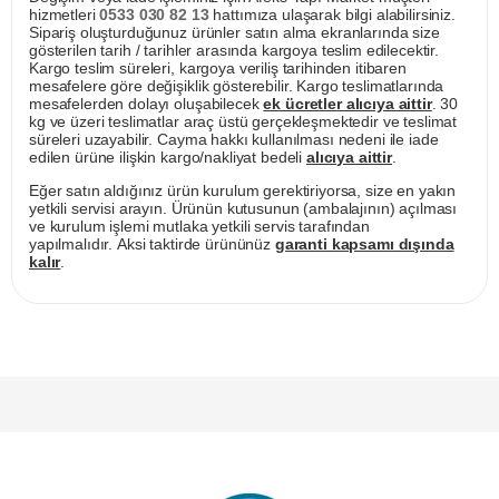
hizmetleri
0533 030 82 13
hattımıza ulaşarak bilgi alabilirsiniz.
Sipariş oluşturduğunuz ürünler satın alma ekranlarında size
gösterilen tarih / tarihler arasında kargoya teslim edilecektir.
Kargo teslim süreleri, kargoya veriliş tarihinden itibaren
mesafelere göre değişiklik gösterebilir. Kargo teslimatlarında
mesafelerden dolayı oluşabilecek
ek ücretler alıcıya aittir
. 30
kg ve üzeri teslimatlar araç üstü gerçekleşmektedir ve teslimat
süreleri uzayabilir. Cayma hakkı kullanılması nedeni ile iade
edilen ürüne ilişkin kargo/nakliyat bedeli
alıcıya aittir
.
Eğer satın aldığınız ürün kurulum gerektiriyorsa, size en yakın
yetkili servisi arayın. Ürünün kutusunun (ambalajının) açılması
ve kurulum işlemi mutlaka yetkili servis tarafından
yapılmalıdır. Aksi taktirde ürününüz
garanti kapsamı dışında
kalır
.