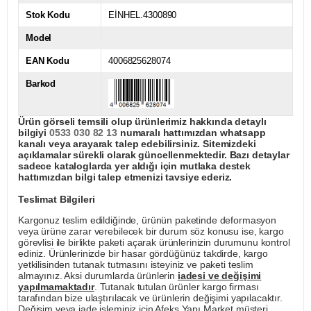
Stok Kodu
EİNHEL.4300890
Model
EAN Kodu
4006825628074
Barkod
Ürün görseli temsili olup ürünlerimiz hakkında detaylı
bilgiyi
0533 030 82 13
numaralı hattımızdan whatsapp
kanalı veya arayarak talep edebilirsiniz. Sitemizdeki
açıklamalar sürekli olarak güncellenmektedir. Bazı detaylar
sadece kataloglarda yer aldığı için mutlaka destek
hattımızdan bilgi talep etmenizi tavsiye ederiz.
Teslimat Bilgileri
Kargonuz teslim edildiğinde, ürünün paketinde deformasyon
veya ürüne zarar verebilecek bir durum söz konusu ise, kargo
görevlisi ile birlikte paketi açarak ürünlerinizin durumunu kontrol
ediniz. Ürünlerinizde bir hasar gördüğünüz takdirde, kargo
yetkilisinden tutanak tutmasını isteyiniz ve paketi teslim
almayınız. Aksi durumlarda ürünlerin
iadesi ve değişimi
yapılmamaktadır
. Tutanak tutulan ürünler kargo firması
tarafından bize ulaştırılacak ve ürünlerin değişimi yapılacaktır.
Değişim veya iade işleminiz için Afeks Yapı Market müşteri