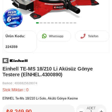
Ürün Kodu:
Whatsapp
Telefon
224359
Einhell TE-MS 18/210 Li Aküsüz Gönye
Testere (EİNHEL.4300890)
Barkod
:
4006825628074
Stok Miktarı
:
0
EİNHEL Te-Ms 18/210 Li-Solo, Akülü Gönye Kesme
ADET
₺8.249,90