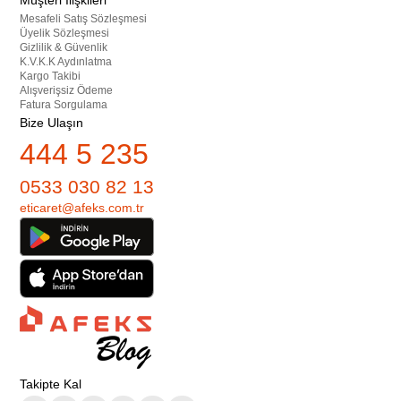
Müşteri İlişkileri
Mesafeli Satış Sözleşmesi
Üyelik Sözleşmesi
Gizlilik & Güvenlik
K.V.K.K Aydınlatma
Kargo Takibi
Alışverişsiz Ödeme
Fatura Sorgulama
Bize Ulaşın
444 5 235
0533 030 82 13
eticaret@afeks.com.tr
Takipte Kal