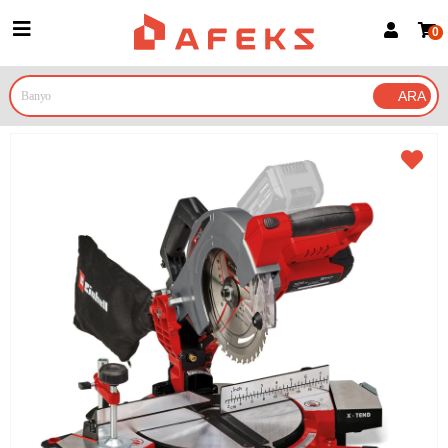
0
Üye Girişi
Üye Ol
Google İle Bağlan