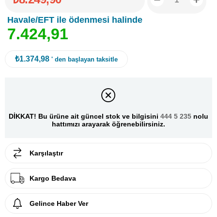
Havale/EFT ile ödenmesi halinde
7
.
4
2
4
,
9
1
₺1.374,98
' den başlayan taksitle
DİKKAT! Bu ürüne ait güncel stok ve bilgisini
444 5 235
nolu
hattımızı arayarak öğrenebilirsiniz.
Karşılaştır
Kargo Bedava
Gelince Haber Ver