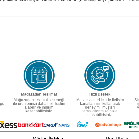
Mağazadan Teslimat
Hızlı Destek
Mağazadan teslimat seçeneği
Mesai saatleri içinde iletişim
Si
rgo
ile ürünlerinizi daha hızlı teslim
kanallarımızı kullanarak
i
alabilir ve indirim
deneyimli müşteri
v
kazanabilirsiniz.
temsilcilerimize hızla
ulaşabilirisiniz.
Müşteri İlişkileri
Bize Ulaşın