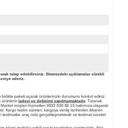
ak talep edebilirsiniz. Sitemizdeki açıklamalar sürekli
avsiye ederiz.
irlikte paketi açarak ürünlerinizin durumunu kontrol ediniz.
a ürünlerin
iadesi ve değişimi yapılmamaktadır
. Tutanak
pı Market müşteri hizmetleri
0533 030 82 13
hattımıza ulaşarak
ir. Kargo teslim süreleri, kargoya veriliş tarihinden itibaren
i teslimatlar araç üstü gerçekleşmektedir ve teslimat süreleri
m işlemi mutlaka yetkili servis tarafından yapılmalıdır. Aksi