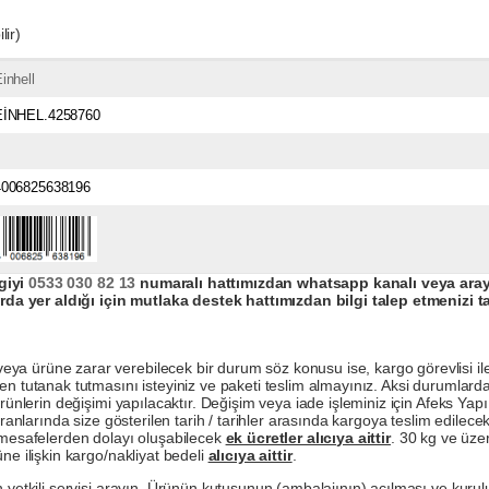
lir)
inhell
EİNHEL.4258760
4006825638196
giyi
0533 030 82 13
numaralı hattımızdan whatsapp kanalı veya arayar
da yer aldığı için mutlaka destek hattımızdan bilgi talep etmenizi t
a ürüne zarar verebilecek bir durum söz konusu ise, kargo görevlisi ile b
en tutanak tutmasını isteyiniz ve paketi teslim almayınız. Aksi durumlard
ürünlerin değişimi yapılacaktır. Değişim veya iade işleminiz için Afeks Ya
ranlarında size gösterilen tarih / tarihler arasında kargoya teslim edilecekt
a mesafelerden dolayı oluşabilecek
ek ücretler alıcıya aittir
. 30 kg ve üzer
ne ilişkin kargo/nakliyat bedeli
alıcıya aittir
.
 yetkili servisi arayın. Ürünün kutusunun (ambalajının) açılması ve kurulu