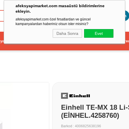
afeksyapimarket.com masaüstü bildirimlerine
ekleyin.
Toptan
afeksyapimarket.com özel fırsatlardan ve güncel
kampanyalardan haberiniz olsun ister misiniz?
Daha Sonra
Evet
ya
Elektrikli El Aleti
Aydınlatma ve Elektrik
Dekorasyon ve Ev Gere
Einhell TE-MX 18 Li-
(EİNHEL.4258760)
Barkod
:
4006825638196