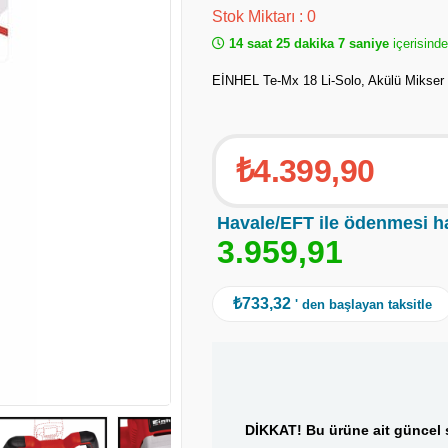
Stok Miktarı
:
0
14 saat 25 dakika 6 saniye
içerisinde
EİNHEL Te-Mx 18 Li-Solo, Akülü Mikser
₺4.399,90
Havale/EFT ile ödenmesi h
3
.
9
5
9
,
9
1
₺733,32
' den başlayan taksitle
DİKKAT! Bu ürüne ait güncel s