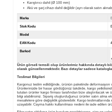
Karıştırıcı dahil (Ø 100 mm)
Akü ve şarj cihazı dahil değildir (ayrı olarak satın alınabi
Marka
E
Stok Kodu
Model
EAN Kodu
Barkod
Ürün görseli temsili olup ürünlerimiz hakkında detaylı bil
olarak güncellenmektedir. Bazı detaylar sadece kataloglar
Teslimat Bilgileri
Kargonuz teslim edildiğinde, ürünün paketinde deformasyon vey
Ürünlerinizde bir hasar gördüğünüz takdirde, kargo yetkilisind
tutulan ürünler kargo firması tarafından bize ulaştırılacak ve 
bilgi alabilirsiniz. Sipariş oluşturduğunuz ürünler satın alma ek
mesafelere göre değişiklik gösterebilir. Kargo teslimatlarınd
uzayabilir. Cayma hakkı kullanılması nedeni ile iade edilen ürü
Eğer satın aldığınız ürün kurulum gerektiriyorsa, size en yakın