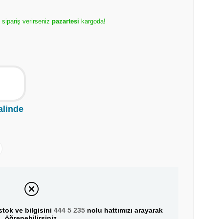
 sipariş verirseniz
pazartesi
kargoda!
alinde
tok ve bilgisini
444 5 235
nolu hattımızı arayarak
öğrenebilirsiniz.