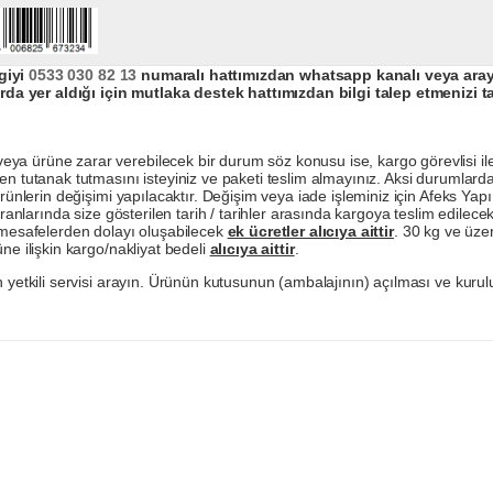
giyi
0533 030 82 13
numaralı hattımızdan whatsapp kanalı veya arayar
da yer aldığı için mutlaka destek hattımızdan bilgi talep etmenizi t
a ürüne zarar verebilecek bir durum söz konusu ise, kargo görevlisi ile b
en tutanak tutmasını isteyiniz ve paketi teslim almayınız. Aksi durumlard
ürünlerin değişimi yapılacaktır. Değişim veya iade işleminiz için Afeks Ya
ranlarında size gösterilen tarih / tarihler arasında kargoya teslim edilecekt
a mesafelerden dolayı oluşabilecek
ek ücretler alıcıya aittir
. 30 kg ve üzer
ne ilişkin kargo/nakliyat bedeli
alıcıya aittir
.
 yetkili servisi arayın. Ürünün kutusunun (ambalajının) açılması ve kurulu