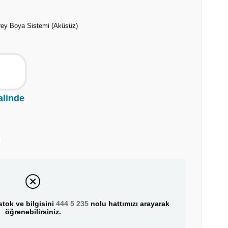
rey Boya Sistemi (Aküsüz)
alinde
tok ve bilgisini
444 5 235
nolu hattımızı arayarak
öğrenebilirsiniz.