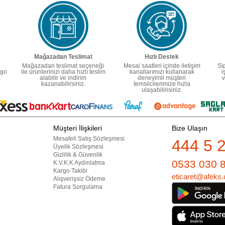
Mağazadan Teslimat
Hızlı Destek
Mağazadan teslimat seçeneği
Mesai saatleri içinde iletişim
Si
rgo
ile ürünlerinizi daha hızlı teslim
kanallarımızı kullanarak
i
alabilir ve indirim
deneyimli müşteri
v
kazanabilirsiniz.
temsilcilerimize hızla
ulaşabilirisiniz.
Müşteri İlişkileri
Bize Ulaşın
Mesafeli Satış Sözleşmesi
444 5 
Üyelik Sözleşmesi
Gizlilik & Güvenlik
0533 030 
K.V.K.K Aydınlatma
Kargo Takibi
eticaret@afeks.
Alışverişsiz Ödeme
Fatura Sorgulama