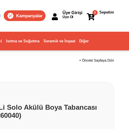
Üye Girişi
Sepetim
0
Kampanyalar
Üye Ol
ci
Isıtma ve Soğutma
Seramik ve İnşaat
Diğer
< Önceki Sayfaya Dön
 Li Solo Akülü Boya Tabancası
60040)