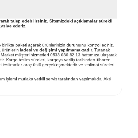
ak talep edebilirsiniz. Sitemizdeki açıklamalar sürekli
avsiye ederiz.
irlikte paketi açarak ürünlerinizin durumunu kontrol ediniz.
a ürünlerin
iadesi ve değişimi yapılmamaktadır
. Tutanak
pı Market müşteri hizmetleri
0533 030 82 13
hattımıza ulaşarak
ir. Kargo teslim süreleri, kargoya veriliş tarihinden itibaren
i teslimatlar araç üstü gerçekleşmektedir ve teslimat süreleri
m işlemi mutlaka yetkili servis tarafından yapılmalıdır. Aksi