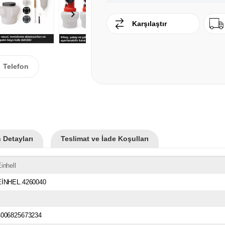
Karşılaştır
Telefon
 Detayları
Teslimat ve İade Koşulları
inhell
EİNHEL.4260040
4006825673234