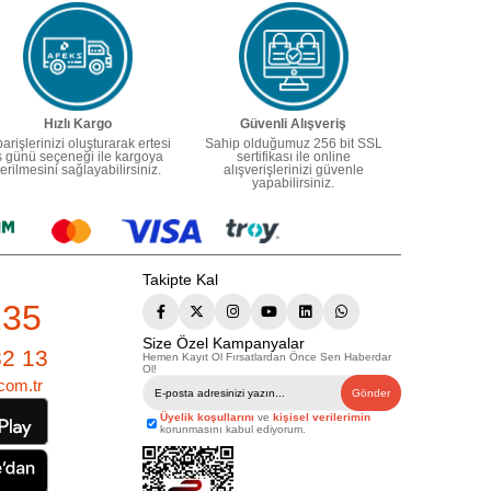
Hızlı Kargo
Güvenli Alışveriş
parişlerinizi oluşturarak ertesi
Sahip olduğumuz 256 bit SSL
ş günü seçeneği ile kargoya
sertifikası ile online
erilmesini sağlayabilirsiniz.
alışverişlerinizi güvenle
yapabilirsiniz.
Takipte Kal
235
Size Özel Kampanyalar
82 13
Hemen Kayıt Ol Fırsatlardan Önce Sen Haberdar
Ol!
com.tr
Gönder
Üyelik koşullarını
ve
kişisel verilerimin
korunmasını kabul ediyorum.