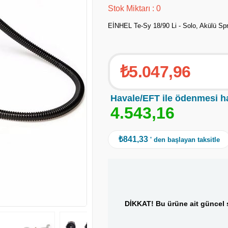
Stok Miktarı
:
0
EİNHEL Te-Sy 18/90 Li - Solo, Akülü Sp
₺5.047,96
Havale/EFT ile ödenmesi h
4
.
5
4
3
,
1
6
₺841,33
' den başlayan taksitle
DİKKAT! Bu ürüne ait güncel s