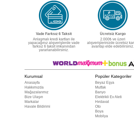
Vade Farksız 6 Taksit
Ücretsiz Kargo
Anlaşmalı kredi kartları ile
2.000₺ ve üzeri
yapacağınız alışverişlerde vade
alışverişlerinizde ücretsiz ka
farksız 6 taksit imkanından
avantajı elde edebilirsiniz.
yararlanabilirsiniz.
Kurumsal
Popüler Kategoriler
Anasayfa
Beyaz Eşya
Hakkımızda
Mutfak
Mağazalarımız
Banyo
Bize Ulaşın
Elektrikli Ev Aleti
Markalar
Hırdavat
Havale Bildirimi
Oto
Boya
Mobilya