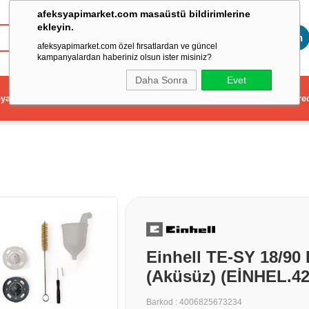
afeksyapimarket.com masaüstü bildirimlerine
ekleyin.
Toptan
afeksyapimarket.com özel fırsatlardan ve güncel
kampanyalardan haberiniz olsun ister misiniz?
Daha Sonra
Evet
ya
Elektrikli El Aleti
Aydınlatma ve Elektrik
Dekorasyon ve Ev Gere
Einhell TE-SY 18/90
(Aküsüz) (EİNHEL.42
Barkod
:
4006825673234