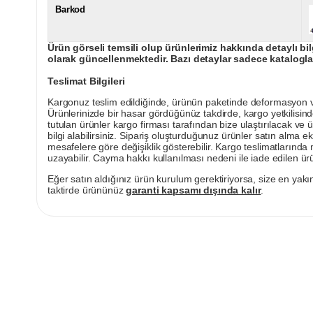
Barkod
Ürün görseli temsili olup ürünlerimiz hakkında detaylı bil
olarak güncellenmektedir. Bazı detaylar sadece kataloglar
Teslimat Bilgileri
Kargonuz teslim edildiğinde, ürünün paketinde deformasyon vey
Ürünlerinizde bir hasar gördüğünüz takdirde, kargo yetkilisind
tutulan ürünler kargo firması tarafından bize ulaştırılacak ve 
bilgi alabilirsiniz. Sipariş oluşturduğunuz ürünler satın alma ek
mesafelere göre değişiklik gösterebilir. Kargo teslimatlarınd
uzayabilir. Cayma hakkı kullanılması nedeni ile iade edilen ürü
Eğer satın aldığınız ürün kurulum gerektiriyorsa, size en yakın
taktirde ürününüz
garanti kapsamı dışında kalır
.