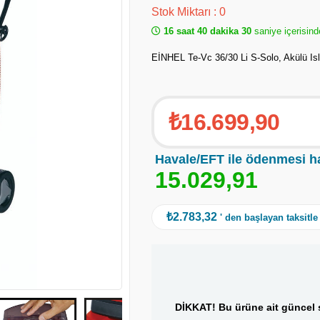
Stok Miktarı
:
0
16 saat 40 dakika 30
saniye içerisind
EİNHEL Te-Vc 36/30 Li S-Solo, Akülü Is
₺16.699,90
Havale/EFT ile ödenmesi h
1
5
.
0
2
9
,
9
1
₺2.783,32
' den başlayan taksitle
DİKKAT! Bu ürüne ait güncel s