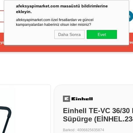
afeksyapimarket.com masaüstü bildirimlerine
ekleyin.
Toptan
afeksyapimarket.com özel fırsatlardan ve güncel
kampanyalardan haberiniz olsun ister misiniz?
Daha Sonra
Evet
ya
Elektrikli El Aleti
Aydınlatma ve Elektrik
Dekorasyon ve Ev Gere
Einhell TE-VC 36/30 
Süpürge (EİNHEL.23
Barkod
:
4006825635874