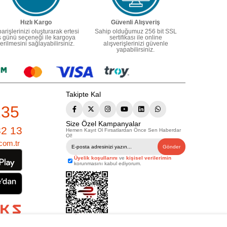
Hızlı Kargo
Güvenli Alışveriş
parişlerinizi oluşturarak ertesi
Sahip olduğumuz 256 bit SSL
ş günü seçeneği ile kargoya
sertifikası ile online
erilmesini sağlayabilirsiniz.
alışverişlerinizi güvenle
yapabilirsiniz.
Takipte Kal
235
Size Özel Kampanyalar
82 13
Hemen Kayıt Ol Fırsatlardan Önce Sen Haberdar
Ol!
com.tr
Gönder
Üyelik koşullarını
ve
kişisel verilerimin
korunmasını kabul ediyorum.