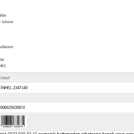
lite
r tutucu
kullanım
rba
lir)
inhell
EİNHEL.2347140
4006825635874
giyi
0533 030 82 13
numaralı hattımızdan whatsapp kanalı veya arayar