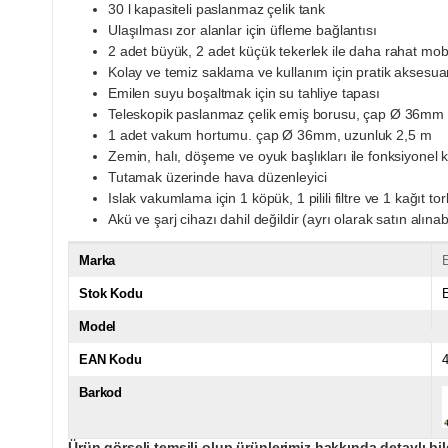
30 l kapasiteli paslanmaz çelik tank
Ulaşılması zor alanlar için üfleme bağlantısı
2 adet büyük, 2 adet küçük tekerlek ile daha rahat mobi
Kolay ve temiz saklama ve kullanım için pratik aksesua
Emilen suyu boşaltmak için su tahliye tapası
Teleskopik paslanmaz çelik emiş borusu, çap Ø 36mm
1 adet vakum hortumu. çap Ø 36mm, uzunluk 2,5 m
Zemin, halı, döşeme ve oyuk başlıkları ile fonksiyonel 
Tutamak üzerinde hava düzenleyici
Islak vakumlama için 1 köpük, 1 pilili filtre ve 1 kağıt to
Akü ve şarj cihazı dahil değildir (ayrı olarak satın alınabi
Marka
E
Stok Kodu
Model
EAN Kodu
Barkod
Ürün görseli temsili olup ürünlerimiz hakkında detaylı bil