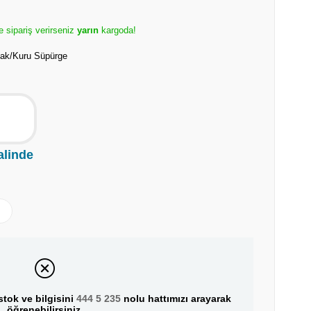
e sipariş verirseniz
yarın
kargoda!
lak/Kuru Süpürge
alinde
tok ve bilgisini
444 5 235
nolu hattımızı arayarak
öğrenebilirsiniz.