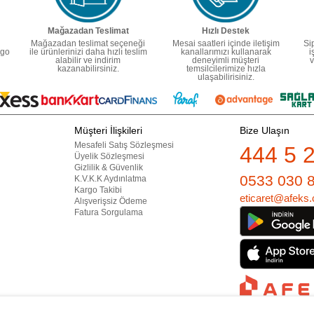
Mağazadan Teslimat
Hızlı Destek
Mağazadan teslimat seçeneği
Mesai saatleri içinde iletişim
Si
rgo
ile ürünlerinizi daha hızlı teslim
kanallarımızı kullanarak
i
alabilir ve indirim
deneyimli müşteri
v
kazanabilirsiniz.
temsilcilerimize hızla
ulaşabilirisiniz.
Müşteri İlişkileri
Bize Ulaşın
Mesafeli Satış Sözleşmesi
444 5 
Üyelik Sözleşmesi
Gizlilik & Güvenlik
0533 030 
K.V.K.K Aydınlatma
Kargo Takibi
eticaret@afeks.
Alışverişsiz Ödeme
Fatura Sorgulama