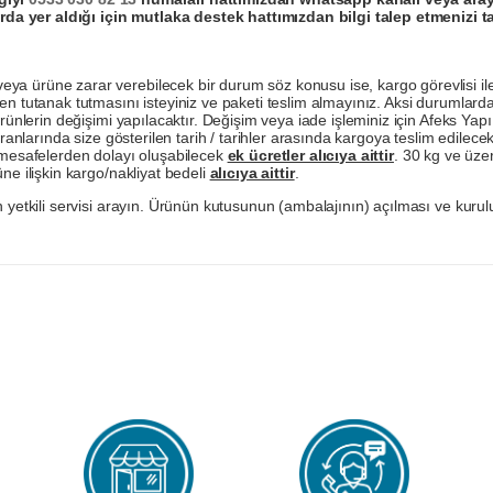
da yer aldığı için mutlaka destek hattımızdan bilgi talep etmenizi t
a ürüne zarar verebilecek bir durum söz konusu ise, kargo görevlisi ile b
en tutanak tutmasını isteyiniz ve paketi teslim almayınız. Aksi durumlard
ürünlerin değişimi yapılacaktır. Değişim veya iade işleminiz için Afeks Ya
ranlarında size gösterilen tarih / tarihler arasında kargoya teslim edilecekt
a mesafelerden dolayı oluşabilecek
ek ücretler alıcıya aittir
. 30 kg ve üzer
ne ilişkin kargo/nakliyat bedeli
alıcıya aittir
.
 yetkili servisi arayın. Ürünün kutusunun (ambalajının) açılması ve kurulu