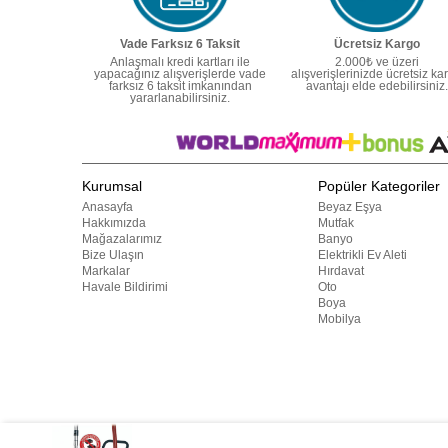
Vade Farksız 6 Taksit
Ücretsiz Kargo
Anlaşmalı kredi kartları ile
2.000₺ ve üzeri
yapacağınız alışverişlerde vade
alışverişlerinizde ücretsiz ka
farksız 6 taksit imkanından
avantajı elde edebilirsiniz.
yararlanabilirsiniz.
Kurumsal
Popüler Kategoriler
Anasayfa
Beyaz Eşya
Hakkımızda
Mutfak
Mağazalarımız
Banyo
Bize Ulaşın
Elektrikli Ev Aleti
Markalar
Hırdavat
Havale Bildirimi
Oto
Boya
Mobilya