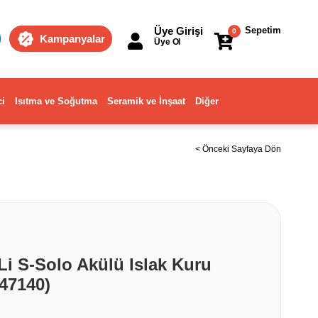
Üye Girişi
Sepetim
0
Kampanyalar
Üye Ol
ci
Isıtma ve Soğutma
Seramik ve İnşaat
Diğer
< Önceki Sayfaya Dön
Li S-Solo Akülü Islak Kuru
47140)