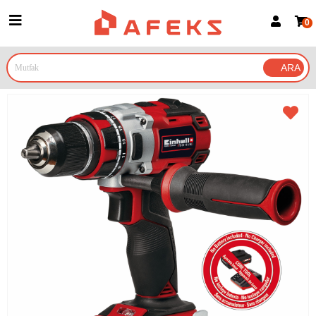
0
Üye Girişi
Üye Ol
Google İle Bağlan