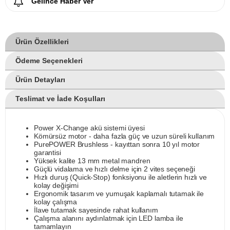
Gelince Haber Ver
Ürün Özellikleri
Ödeme Seçenekleri
Ürün Detayları
Teslimat ve İade Koşulları
Power X-Change akü sistemi üyesi
Kömürsüz motor - daha fazla güç ve uzun süreli kullanım
PurePOWER Brushless - kayıttan sonra 10 yıl motor
garantisi
Yüksek kalite 13 mm metal mandren
Güçlü vidalama ve hızlı delme için 2 vites seçeneği
Hızlı duruş (Quick-Stop) fonksiyonu ile aletlerin hızlı ve
kolay değişimi
Ergonomik tasarım ve yumuşak kaplamalı tutamak ile
kolay çalışma
İlave tutamak sayesinde rahat kullanım
Çalışma alanını aydınlatmak için LED lamba ile
tamamlayın