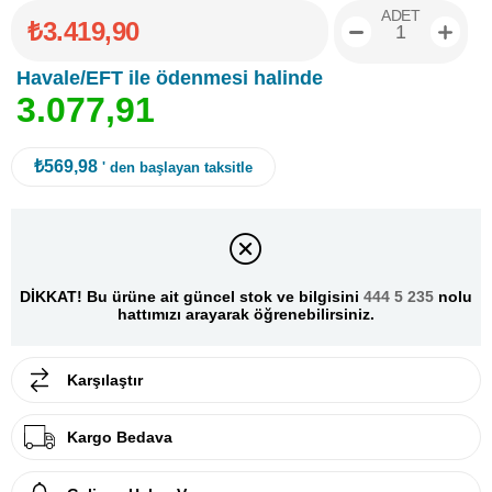
ADET
₺3.419,90
Havale/EFT ile ödenmesi halinde
3
.
0
7
7
,
9
1
₺569,98
' den başlayan taksitle
DİKKAT! Bu ürüne ait güncel stok ve bilgisini
444 5 235
nolu
hattımızı arayarak öğrenebilirsiniz.
Karşılaştır
Kargo Bedava