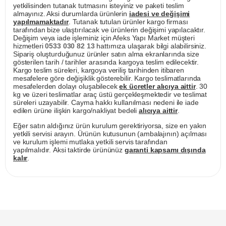
yetkilisinden tutanak tutmasını isteyiniz ve paketi teslim
almayınız. Aksi durumlarda ürünlerin
iadesi ve değişimi
yapılmamaktadır
. Tutanak tutulan ürünler kargo firması
tarafından bize ulaştırılacak ve ürünlerin değişimi yapılacaktır.
Değişim veya iade işleminiz için Afeks Yapı Market müşteri
hizmetleri
0533 030 82 13
hattımıza ulaşarak bilgi alabilirsiniz.
Sipariş oluşturduğunuz ürünler satın alma ekranlarında size
gösterilen tarih / tarihler arasında kargoya teslim edilecektir.
Kargo teslim süreleri, kargoya veriliş tarihinden itibaren
mesafelere göre değişiklik gösterebilir. Kargo teslimatlarında
mesafelerden dolayı oluşabilecek
ek ücretler alıcıya aittir
. 30
kg ve üzeri teslimatlar araç üstü gerçekleşmektedir ve teslimat
süreleri uzayabilir. Cayma hakkı kullanılması nedeni ile iade
edilen ürüne ilişkin kargo/nakliyat bedeli
alıcıya aittir
.
Eğer satın aldığınız ürün kurulum gerektiriyorsa, size en yakın
yetkili servisi arayın. Ürünün kutusunun (ambalajının) açılması
ve kurulum işlemi mutlaka yetkili servis tarafından
yapılmalıdır. Aksi taktirde ürününüz
garanti kapsamı dışında
kalır
.