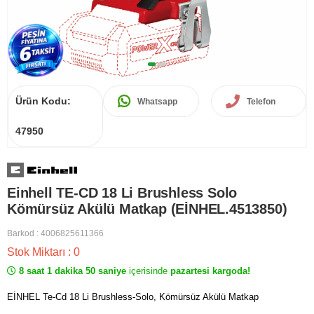
Ürün Kodu:
Whatsapp
Telefon
47950
Einhell TE-CD 18 Li Brushless Solo
Kömürsüz Akülü Matkap (EİNHEL.4513850)
Barkod
:
4006825611366
Stok Miktarı
:
0
8 saat 1 dakika 50 saniye
içerisinde
pazartesi kargoda!
EİNHEL Te-Cd 18 Li Brushless-Solo, Kömürsüz Akülü Matkap