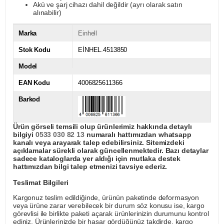
Akü ve şarj cihazı dahil değildir (ayrı olarak satın
alınabilir)
Marka
Einhell
Stok Kodu
EİNHEL.4513850
Model
EAN Kodu
4006825611366
Barkod
Ürün görseli temsili olup ürünlerimiz hakkında detaylı
bilgiyi
0533 030 82 13
numaralı hattımızdan whatsapp
kanalı veya arayarak talep edebilirsiniz. Sitemizdeki
açıklamalar sürekli olarak güncellenmektedir. Bazı detaylar
sadece kataloglarda yer aldığı için mutlaka destek
hattımızdan bilgi talep etmenizi tavsiye ederiz.
Teslimat Bilgileri
Kargonuz teslim edildiğinde, ürünün paketinde deformasyon
veya ürüne zarar verebilecek bir durum söz konusu ise, kargo
görevlisi ile birlikte paketi açarak ürünlerinizin durumunu kontrol
ediniz. Ürünlerinizde bir hasar gördüğünüz takdirde, kargo