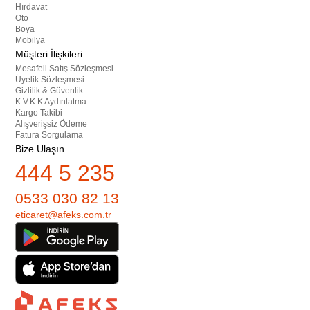
Hırdavat
Oto
Boya
Mobilya
Müşteri İlişkileri
Mesafeli Satış Sözleşmesi
Üyelik Sözleşmesi
Gizlilik & Güvenlik
K.V.K.K Aydınlatma
Kargo Takibi
Alışverişsiz Ödeme
Fatura Sorgulama
Bize Ulaşın
444 5 235
0533 030 82 13
eticaret@afeks.com.tr