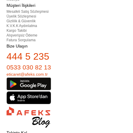
Müşteri İlişkileri
Mesafeli Satış Sözleşmesi
Üyelik Sözleşmesi
Gizlilik & Güvenlik
K.V.K.K Aydınlatma
Kargo Takibi
Alışverişsiz Ödeme
Fatura Sorgulama
Bize Ulaşın
444 5 235
0533 030 82 13
eticaret@afeks.com.tr
Takipte Kal