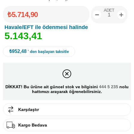
ADET
₺5.714,90
Havale/EFT ile ödenmesi halinde
5
.
1
4
3
,
4
1
₺952,48
' den başlayan taksitle
DİKKAT! Bu ürüne ait güncel stok ve bilgisini
444 5 235
nolu
hattımızı arayarak öğrenebilirsiniz.
Karşılaştır
Kargo Bedava