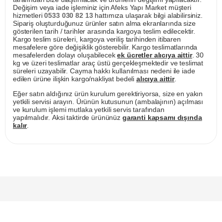
Değişim veya iade işleminiz için Afeks Yapı Market müşteri
hizmetleri
0533 030 82 13
hattımıza ulaşarak bilgi alabilirsiniz.
Sipariş oluşturduğunuz ürünler satın alma ekranlarında size
gösterilen tarih / tarihler arasında kargoya teslim edilecektir.
Kargo teslim süreleri, kargoya veriliş tarihinden itibaren
mesafelere göre değişiklik gösterebilir. Kargo teslimatlarında
mesafelerden dolayı oluşabilecek
ek ücretler alıcıya aittir
. 30
kg ve üzeri teslimatlar araç üstü gerçekleşmektedir ve teslimat
süreleri uzayabilir. Cayma hakkı kullanılması nedeni ile iade
edilen ürüne ilişkin kargo/nakliyat bedeli
alıcıya aittir
.
Eğer satın aldığınız ürün kurulum gerektiriyorsa, size en yakın
yetkili servisi arayın. Ürünün kutusunun (ambalajının) açılması
ve kurulum işlemi mutlaka yetkili servis tarafından
yapılmalıdır. Aksi taktirde ürününüz
garanti kapsamı dışında
kalır
.