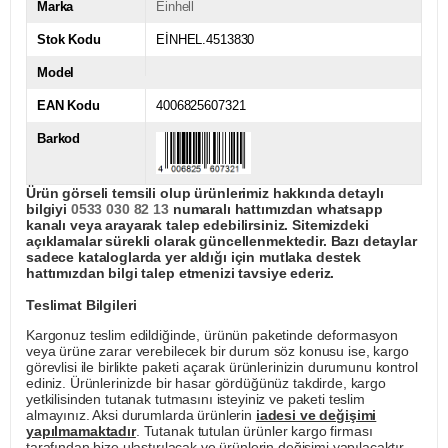
Marka
Einhell
Stok Kodu
EİNHEL.4513830
Model
EAN Kodu
4006825607321
Barkod
Ürün görseli temsili olup ürünlerimiz hakkında detaylı
bilgiyi
0533 030 82 13
numaralı hattımızdan whatsapp
kanalı veya arayarak talep edebilirsiniz. Sitemizdeki
açıklamalar sürekli olarak güncellenmektedir. Bazı detaylar
sadece kataloglarda yer aldığı için mutlaka destek
hattımızdan bilgi talep etmenizi tavsiye ederiz.
Teslimat Bilgileri
Kargonuz teslim edildiğinde, ürünün paketinde deformasyon
veya ürüne zarar verebilecek bir durum söz konusu ise, kargo
görevlisi ile birlikte paketi açarak ürünlerinizin durumunu kontrol
ediniz. Ürünlerinizde bir hasar gördüğünüz takdirde, kargo
yetkilisinden tutanak tutmasını isteyiniz ve paketi teslim
almayınız. Aksi durumlarda ürünlerin
iadesi ve değişimi
yapılmamaktadır
. Tutanak tutulan ürünler kargo firması
tarafından bize ulaştırılacak ve ürünlerin değişimi yapılacaktır.