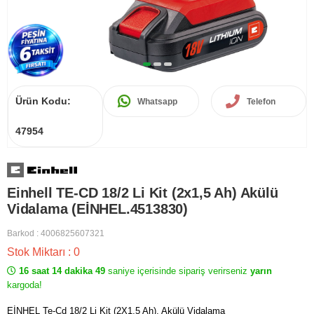
Ürün Kodu:
Whatsapp
Telefon
47954
Einhell TE-CD 18/2 Li Kit (2x1,5 Ah) Akülü
Vidalama (EİNHEL.4513830)
Barkod
:
4006825607321
Stok Miktarı
:
0
16 saat 14 dakika 49
saniye içerisinde sipariş verirseniz
yarın
kargoda!
EİNHEL Te-Cd 18/2 Li Kit (2X1,5 Ah), Akülü Vidalama