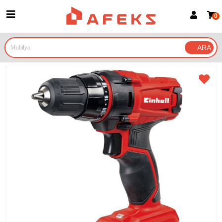
0
Üye Girişi
Üye Ol
Google İle Bağlan