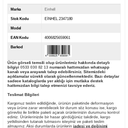
Marka
Einhell
Stok Kodu
EİNHEL.2347180
Model
EAN Kodu
4006825659061
Barkod
Ürün görseli temsili olup ürünlerimiz hakkında detaylı
bilgiyi
0533 030 82 13
numaralı hattımızdan whatsapp
kanalı veya arayarak talep edebilirsiniz. Sitemizdeki
açıklamalar sürekli olarak güncellenmektedir. Bazı detaylar
sadece kataloglarda yer aldığı için mutlaka destek
hattımızdan bilgi talep etmenizi tavsiye ederiz.
Teslimat Bilgileri
Kargonuz teslim edildiğinde, ürünün paketinde deformasyon
veya ürüne zarar verebilecek bir durum söz konusu ise, kargo
görevlisi ile birlikte paketi açarak ürünlerinizin durumunu kontrol
ediniz. Ürünlerinizde bir hasar gördüğünüz takdirde, kargo
yetkilisinden tutanak tutmasını isteyiniz ve paketi teslim
almayınız. Aksi durumlarda ürünlerin
iadesi ve değişimi