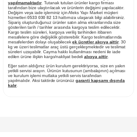
yapılmamaktadır
. Tutanak tutulan ürünler kargo firması
tarafından bize ulaştırılacak ve ürünlerin değişimi yapılacaktır.
Değişim veya iade işleminiz için Afeks Yapı Market müşteri
hizmetleri
0533 030 82 13
hattımıza ulaşarak bilgi alabilirsiniz.
Sipariş oluşturduğunuz ürünler satın alma ekranlarında size
gösterilen tarih / tarihler arasında kargoya teslim edilecektir.
Kargo teslim süreleri, kargoya veriliş tarihinden itibaren
mesafelere göre değişiklik gösterebilir. Kargo teslimatlarında
mesafelerden dolayı oluşabilecek
ek ücretler alıcıya aittir
. 30
kg ve üzeri teslimatlar araç üstü gerçekleşmektedir ve teslimat
süreleri uzayabilir. Cayma hakkı kullanılması nedeni ile iade
edilen ürüne ilişkin kargo/nakliyat bedeli
alıcıya aittir
.
Eğer satın aldığınız ürün kurulum gerektiriyorsa, size en yakın
yetkili servisi arayın. Ürünün kutusunun (ambalajının) açılması
ve kurulum işlemi mutlaka yetkili servis tarafından
yapılmalıdır. Aksi taktirde ürününüz
garanti kapsamı dışında
kalır
.