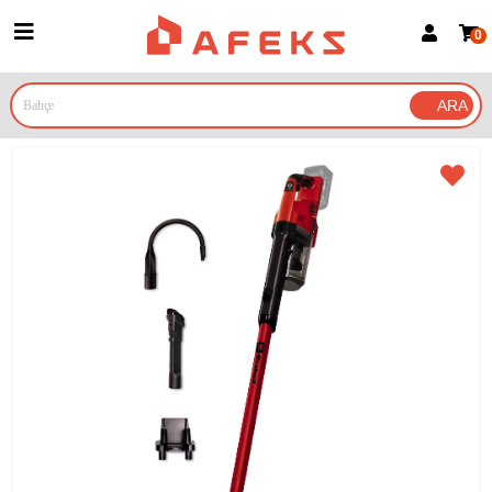
0
Üye Girişi
Üye Ol
Google İle Bağlan