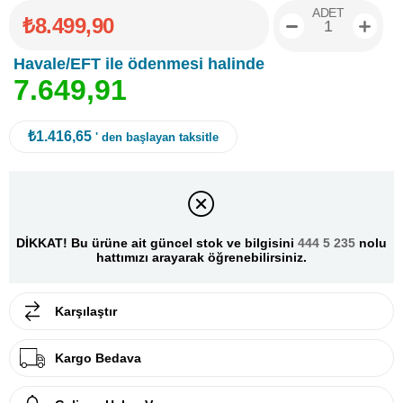
ADET
₺8.499,90
Havale/EFT ile ödenmesi halinde
7
.
6
4
9
,
9
1
₺1.416,65
' den başlayan taksitle
DİKKAT! Bu ürüne ait güncel stok ve bilgisini
444 5 235
nolu
hattımızı arayarak öğrenebilirsiniz.
Karşılaştır
Kargo Bedava