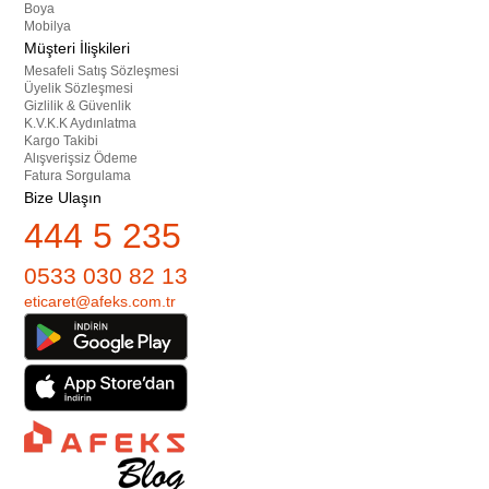
Boya
Mobilya
Müşteri İlişkileri
Mesafeli Satış Sözleşmesi
Üyelik Sözleşmesi
Gizlilik & Güvenlik
K.V.K.K Aydınlatma
Kargo Takibi
Alışverişsiz Ödeme
Fatura Sorgulama
Bize Ulaşın
444 5 235
0533 030 82 13
eticaret@afeks.com.tr