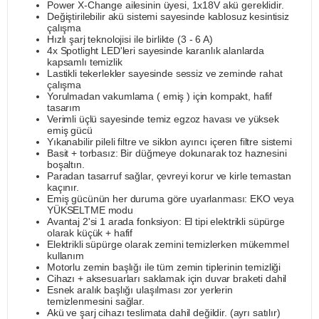
Power X-Change ailesinin üyesi, 1x18V akü gereklidir.
Değiştirilebilir akü sistemi sayesinde kablosuz kesintisiz
çalışma
Hızlı şarj teknolojisi ile birlikte (3 - 6 A)
4x Spotlight LED'leri sayesinde karanlık alanlarda
kapsamlı temizlik
Lastikli tekerlekler sayesinde sessiz ve zeminde rahat
çalışma
Yorulmadan vakumlama ( emiş ) için kompakt, hafif
tasarım
Verimli üçlü sayesinde temiz egzoz havası ve yüksek
emiş gücü
Yıkanabilir pileli filtre ve siklon ayırıcı içeren filtre sistemi
Basit + torbasız: Bir düğmeye dokunarak toz haznesini
boşaltın.
Paradan tasarruf sağlar, çevreyi korur ve kirle temastan
kaçınır.
Emiş gücünün her duruma göre uyarlanması: EKO veya
YÜKSELTME modu
Avantaj 2'si 1 arada fonksiyon: El tipi elektrikli süpürge
olarak küçük + hafif
Elektrikli süpürge olarak zemini temizlerken mükemmel
kullanım
Motorlu zemin başlığı ile tüm zemin tiplerinin temizliği
Cihazı + aksesuarları saklamak için duvar braketi dahil
Esnek aralık başlığı ulaşılması zor yerlerin
temizlenmesini sağlar.
Akü ve şarj cihazı teslimata dahil değildir. (ayrı satılır)