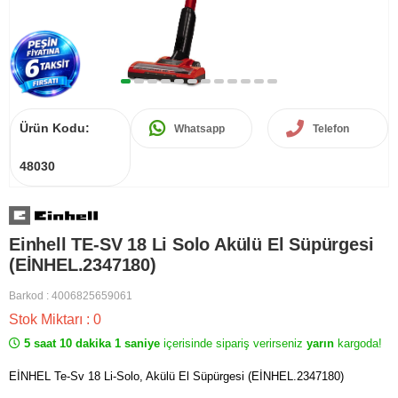
Ürün Kodu:
Whatsapp
Telefon
48030
Einhell TE-SV 18 Li Solo Akülü El Süpürgesi
(EİNHEL.2347180)
Barkod
:
4006825659061
Stok Miktarı
:
0
5 saat 10 dakika 0 saniye
içerisinde sipariş verirseniz
yarın
kargoda!
EİNHEL Te-Sv 18 Li-Solo, Akülü El Süpürgesi (EİNHEL.2347180)