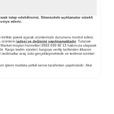
ak talep edebilirsiniz. Sitemizdeki açıklamalar sürekli
avsiye ederiz.
irlikte paketi açarak ürünlerinizin durumunu kontrol ediniz.
a ürünlerin
iadesi ve değişimi yapılmamaktadır
. Tutanak
pı Market müşteri hizmetleri
0533 030 82 13
hattımıza ulaşarak
ir. Kargo teslim süreleri, kargoya veriliş tarihinden itibaren
i teslimatlar araç üstü gerçekleşmektedir ve teslimat süreleri
m işlemi mutlaka yetkili servis tarafından yapılmalıdır. Aksi