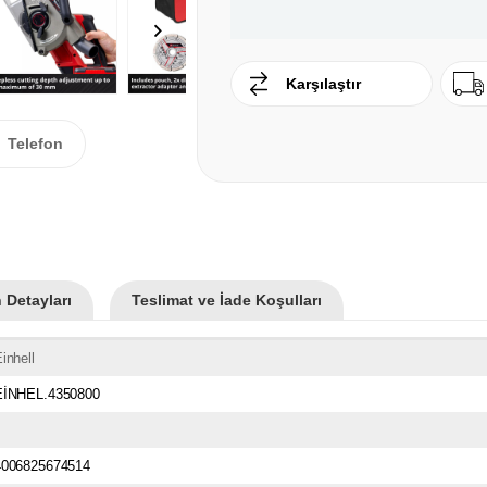
Karşılaştır
Telefon
 Detayları
Teslimat ve İade Koşulları
inhell
EİNHEL.4350800
4006825674514