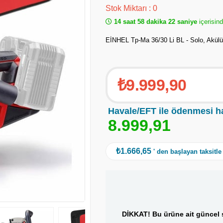
Stok Miktarı
:
0
14 saat 58 dakika 22 saniye
içerisind
EİNHEL Tp-Ma 36/30 Li BL - Solo, Akül
₺9.999,90
Havale/EFT ile ödenmesi h
8
.
9
9
9
,
9
1
₺1.666,65
' den başlayan taksitle
DİKKAT! Bu ürüne ait güncel s