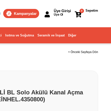
Üye Girişi
Sepetim
0
Kampanyalar
Üye Ol
ci
Isıtma ve Soğutma
Seramik ve İnşaat
Diğer
< Önceki Sayfaya Dön
 Lİ BL Solo Akülü Kanal Açma
EİNHEL.4350800)