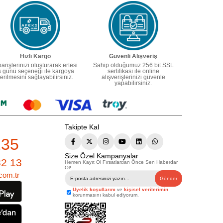
Hızlı Kargo
Güvenli Alışveriş
parişlerinizi oluşturarak ertesi
Sahip olduğumuz 256 bit SSL
ş günü seçeneği ile kargoya
sertifikası ile online
erilmesini sağlayabilirsiniz.
alışverişlerinizi güvenle
yapabilirsiniz.
Takipte Kal
235
Size Özel Kampanyalar
82 13
Hemen Kayıt Ol Fırsatlardan Önce Sen Haberdar
Ol!
com.tr
Gönder
Üyelik koşullarını
ve
kişisel verilerimin
korunmasını kabul ediyorum.