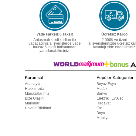
Vade Farksız 6 Taksit
Ücretsiz Kargo
Anlaşmalı kredi kartları ile
2.000₺ ve üzeri
yapacağınız alışverişlerde vade
alışverişlerinizde ücretsiz ka
farksız 6 taksit imkanından
avantajı elde edebilirsiniz.
yararlanabilirsiniz.
Kurumsal
Popüler Kategoriler
Anasayfa
Beyaz Eşya
Hakkımızda
Mutfak
Mağazalarımız
Banyo
Bize Ulaşın
Elektrikli Ev Aleti
Markalar
Hırdavat
Havale Bildirimi
Oto
Boya
Mobilya