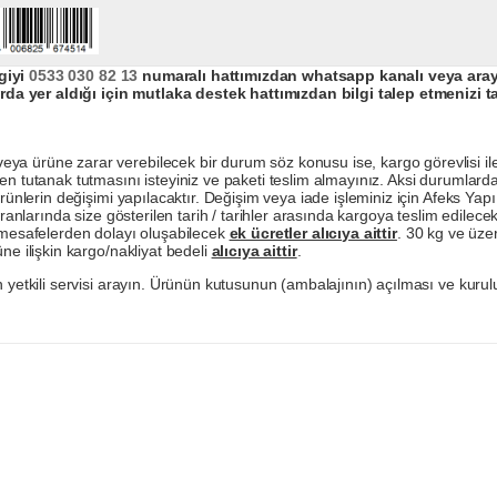
giyi
0533 030 82 13
numaralı hattımızdan whatsapp kanalı veya arayar
da yer aldığı için mutlaka destek hattımızdan bilgi talep etmenizi t
a ürüne zarar verebilecek bir durum söz konusu ise, kargo görevlisi ile b
en tutanak tutmasını isteyiniz ve paketi teslim almayınız. Aksi durumlard
ürünlerin değişimi yapılacaktır. Değişim veya iade işleminiz için Afeks Ya
ranlarında size gösterilen tarih / tarihler arasında kargoya teslim edilecekt
a mesafelerden dolayı oluşabilecek
ek ücretler alıcıya aittir
. 30 kg ve üzer
ne ilişkin kargo/nakliyat bedeli
alıcıya aittir
.
 yetkili servisi arayın. Ürünün kutusunun (ambalajının) açılması ve kurulu