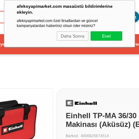
afeksyapimarket.com masaüstü bildirimlerine
ekleyin.
Toptan
afeksyapimarket.com özel fırsatlardan ve güncel
kampanyalardan haberiniz olsun ister misiniz?
Daha Sonra
Evet
ya
Elektrikli El Aleti
Aydınlatma ve Elektrik
Dekorasyon ve Ev Gere
Einhell TP-MA 36/30
Makinası (Aküsüz) (
Barkod
:
4006825674514