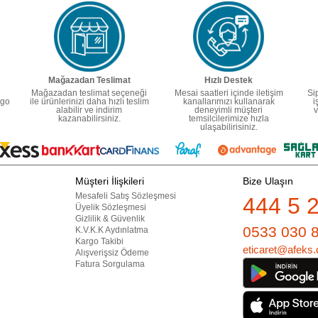
Mağazadan Teslimat
Hızlı Destek
Mağazadan teslimat seçeneği
Mesai saatleri içinde iletişim
Si
rgo
ile ürünlerinizi daha hızlı teslim
kanallarımızı kullanarak
i
alabilir ve indirim
deneyimli müşteri
v
kazanabilirsiniz.
temsilcilerimize hızla
ulaşabilirisiniz.
Müşteri İlişkileri
Bize Ulaşın
Mesafeli Satış Sözleşmesi
444 5 
Üyelik Sözleşmesi
Gizlilik & Güvenlik
0533 030 
K.V.K.K Aydınlatma
Kargo Takibi
eticaret@afeks.
Alışverişsiz Ödeme
Fatura Sorgulama