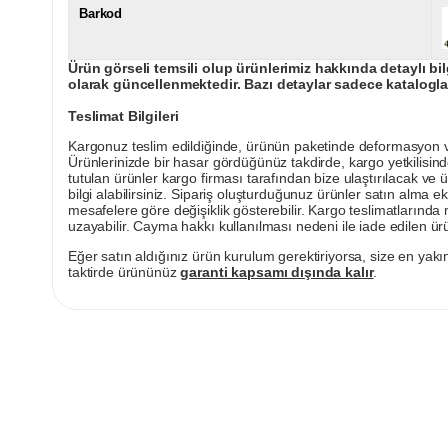
Barkod
Ürün görseli temsili olup ürünlerimiz hakkında detaylı bil
olarak güncellenmektedir. Bazı detaylar sadece kataloglar
Teslimat Bilgileri
Kargonuz teslim edildiğinde, ürünün paketinde deformasyon vey
Ürünlerinizde bir hasar gördüğünüz takdirde, kargo yetkilisind
tutulan ürünler kargo firması tarafından bize ulaştırılacak ve 
bilgi alabilirsiniz. Sipariş oluşturduğunuz ürünler satın alma ek
mesafelere göre değişiklik gösterebilir. Kargo teslimatlarınd
uzayabilir. Cayma hakkı kullanılması nedeni ile iade edilen ürü
Eğer satın aldığınız ürün kurulum gerektiriyorsa, size en yakın
taktirde ürününüz
garanti kapsamı dışında kalır
.