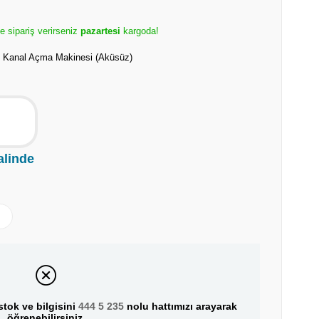
e sipariş verirseniz
pazartesi
kargoda!
ü Kanal Açma Makinesi (Aküsüz)
alinde
tok ve bilgisini
444 5 235
nolu hattımızı arayarak
öğrenebilirsiniz.