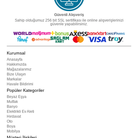
Güvenli Alışveriş
Sahip olduğumuz 256 bit SSL sertifikası ile online alışverişlerinizi
güvenle yapabilirsiniz.
Kurumsal
Anasayfa
Hakkımızda
Mağazalarımız
Bize Ulaşın
Markalar
Havale Bildirimi
Popüler Kategoriler
Beyaz Eşya
Mutfak
Banyo
Elektrikli Ev Aleti
Hırdavat
Oto
Boya
Mobilya
Müşteri İlişkileri