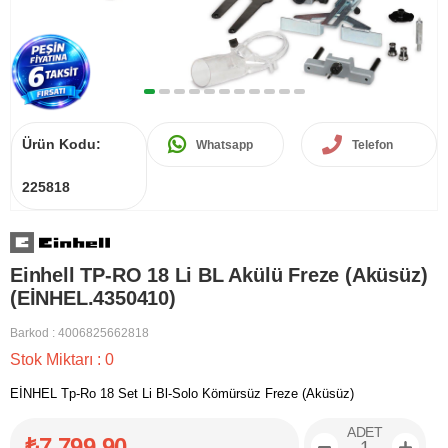
Ürün Kodu:
Whatsapp
Telefon
225818
Einhell TP-RO 18 Li BL Akülü Freze (Aküsüz)
(EİNHEL.4350410)
Barkod
:
4006825662818
Stok Miktarı
:
0
EİNHEL Tp-Ro 18 Set Li Bl-Solo Kömürsüz Freze (Aküsüz)
ADET
₺7.799,90