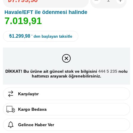
Havale/EFT ile ödenmesi halinde
7
.
0
1
9
,
9
1
₺1.299,98
' den başlayan taksitle
DİKKAT! Bu ürüne ait güncel stok ve bilgisini
444 5 235
nolu
hattımızı arayarak öğrenebilirsiniz.
Karşılaştır
Kargo Bedava
Gelince Haber Ver