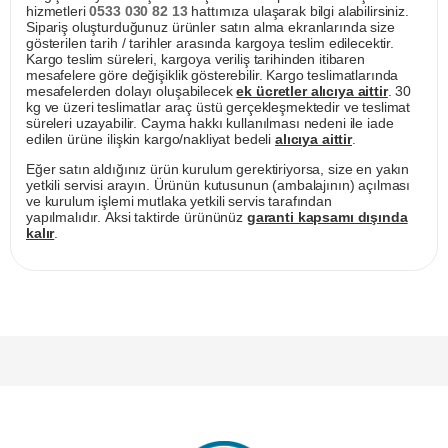
hizmetleri
0533 030 82 13
hattımıza ulaşarak bilgi alabilirsiniz.
Sipariş oluşturduğunuz ürünler satın alma ekranlarında size
gösterilen tarih / tarihler arasında kargoya teslim edilecektir.
Kargo teslim süreleri, kargoya veriliş tarihinden itibaren
mesafelere göre değişiklik gösterebilir. Kargo teslimatlarında
mesafelerden dolayı oluşabilecek
ek ücretler alıcıya aittir
. 30
kg ve üzeri teslimatlar araç üstü gerçekleşmektedir ve teslimat
süreleri uzayabilir. Cayma hakkı kullanılması nedeni ile iade
edilen ürüne ilişkin kargo/nakliyat bedeli
alıcıya aittir
.
Eğer satın aldığınız ürün kurulum gerektiriyorsa, size en yakın
yetkili servisi arayın. Ürünün kutusunun (ambalajının) açılması
ve kurulum işlemi mutlaka yetkili servis tarafından
yapılmalıdır. Aksi taktirde ürününüz
garanti kapsamı dışında
kalır
.