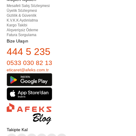
Mesafeli Satış Sözleşmesi
Üyelik Sözleşmesi
Gizlilik & Güvenlik
K.V.K.K Aydınlatma
Kargo Takibi
Alışverişsiz Ödeme
Fatura Sorgulama
Bize Ulaşın
444 5 235
0533 030 82 13
eticaret@afeks.com.tr
Takipte Kal