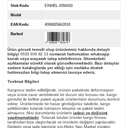
Stok Kodu
EİNHEL.4350410
Model
EAN Kodu
4006825662818
Barkod
Ürün görseli temsili olup ürünlerimiz hakkında detaylı
bilgiyi
0533 030 82 13
numaralı hattımızdan whatsapp
kanalı veya arayarak talep edebilirsiniz. Sitemizdeki
açıklamalar sürekli olarak güncellenmektedir. Bazı detaylar
sadece kataloglarda yer aldığı için mutlaka destek
hattımızdan bilgi talep etmenizi tavsiye ederiz.
Teslimat Bilgileri
Kargonuz teslim edildiğinde, ürünün paketinde deformasyon
veya ürüne zarar verebilecek bir durum söz konusu ise, kargo
görevlisi ile birlikte paketi açarak ürünlerinizin durumunu kontrol
ediniz. Ürünlerinizde bir hasar gördüğünüz takdirde, kargo
yetkilisinden tutanak tutmasını isteyiniz ve paketi teslim
almayınız. Aksi durumlarda ürünlerin
iadesi ve değişimi
yapılmamaktadır
. Tutanak tutulan ürünler kargo firması
tarafından bize ulaştırılacak ve ürünlerin değişimi yapılacaktır.
Değişim veya iade işleminiz için Afeks Yapı Market müşteri