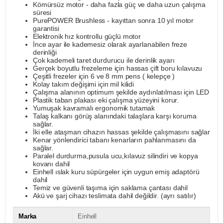
Kömürsüz motor - daha fazla güç ve daha uzun çalışma
süresi
PurePOWER Brushless - kayıttan sonra 10 yıl motor
garantisi
Elektronik hız kontrollu güçlü motor
İnce ayar ile kademesiz olarak ayarlanabilen freze
derinliği
Çok kademeli taret durdurucu ile derinlik ayarı
Gerçek boyutlu frezeleme için hassas çift boru kılavuzu
Çeşitli frezeler için 6 ve 8 mm pens ( kelepçe )
Kolay takım değişimi için mil kilidi
Çalışma alanının optimum şekilde aydınlatılması için LED
Plastik taban plakası eki çalışma yüzeyini korur.
Yumuşak kavramalı ergonomik tutamak
Talaş kalkanı görüş alanındaki talaşlara karşı koruma
sağlar.
İki elle ataşman cihazın hassas şekilde çalışmasını sağlar
Kenar yönlendirici tabanı kenarların pahlanmasını da
sağlar.
Paralel durdurma,pusula ucu,kılavuz silindiri ve kopya
kovanı dahil
Einhell ıslak kuru süpürgeler için uygun emiş adaptörü
dahil
Temiz ve güvenli taşıma için saklama çantası dahil
Akü ve şarj cihazı teslimata dahil değildir. (ayrı satılır)
Marka
Einhell