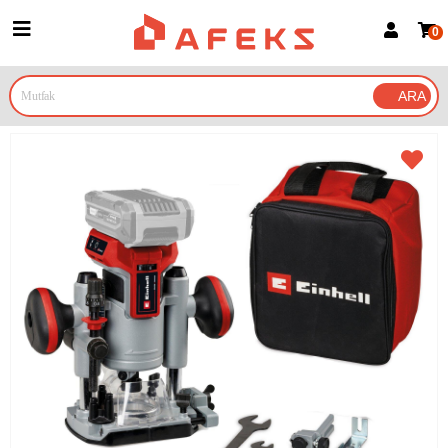
0
Üye Girişi
Üye Ol
Google İle Bağlan