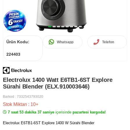
Ürün Kodu:
Whatsapp
Telefon
224403
Electrolux 1400 Watt E6TB1-6ST Explore
Sürahi Blender (ELX.910003646)
Barkod
:
7332543793020
Stok Miktarı
:
10+
7 saat 53 dakika 37 saniye
içerisinde
pazartesi kargoda!
Electrolux E6TB1-6ST Explore 1400 W Sürahi Blender