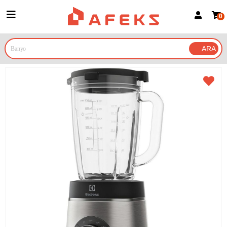
0
Üye Girişi
Üye Ol
Google İle Bağlan