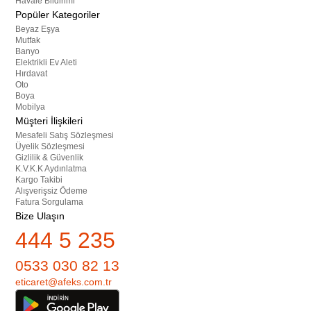
Havale Bildirimi
Popüler Kategoriler
Beyaz Eşya
Mutfak
Banyo
Elektrikli Ev Aleti
Hırdavat
Oto
Boya
Mobilya
Müşteri İlişkileri
Mesafeli Satış Sözleşmesi
Üyelik Sözleşmesi
Gizlilik & Güvenlik
K.V.K.K Aydınlatma
Kargo Takibi
Alışverişsiz Ödeme
Fatura Sorgulama
Bize Ulaşın
444 5 235
0533 030 82 13
eticaret@afeks.com.tr