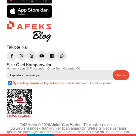
Takipte Kal
Size Özel Kampanyalar
Hemen Kayıt Ol Fırsatlardan Önce Sen Haberdar Ol!
Gönder
Üyelik koşullarını
ve
kişisel verilerimin
korunmasını kabul ediyorum.
Telif Hakkı © 2026
Afeks Yapı Market
. Tüm hakları saklıdır.
Bu web sitesindeki tüm ürünler ticari amaçlıdır. Web sitemizde yer alan
görsel ve yazılı içerikler firmamıza ait olup, firmamızın yazılı izni alınmadan
hiçbir yazılı/görsel içerik, logo, kopyalanamaz, kaynak gösterilemez ve