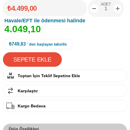
ADET
₺4.499,00
Havale/EFT ile ödenmesi halinde
4
.
0
4
9
,
1
0
₺749,83
' den başlayan taksitle
Toptan İçin Teklif Sepetine Ekle
Karşılaştır
Kargo Bedava
Ürün Özellikleri