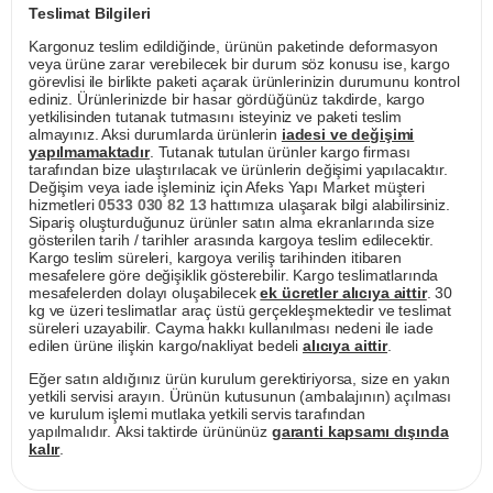
Teslimat Bilgileri
Kargonuz teslim edildiğinde, ürünün paketinde deformasyon
veya ürüne zarar verebilecek bir durum söz konusu ise, kargo
görevlisi ile birlikte paketi açarak ürünlerinizin durumunu kontrol
ediniz. Ürünlerinizde bir hasar gördüğünüz takdirde, kargo
yetkilisinden tutanak tutmasını isteyiniz ve paketi teslim
almayınız. Aksi durumlarda ürünlerin
iadesi ve değişimi
yapılmamaktadır
. Tutanak tutulan ürünler kargo firması
tarafından bize ulaştırılacak ve ürünlerin değişimi yapılacaktır.
Değişim veya iade işleminiz için Afeks Yapı Market müşteri
hizmetleri
0533 030 82 13
hattımıza ulaşarak bilgi alabilirsiniz.
Sipariş oluşturduğunuz ürünler satın alma ekranlarında size
gösterilen tarih / tarihler arasında kargoya teslim edilecektir.
Kargo teslim süreleri, kargoya veriliş tarihinden itibaren
mesafelere göre değişiklik gösterebilir. Kargo teslimatlarında
mesafelerden dolayı oluşabilecek
ek ücretler alıcıya aittir
. 30
kg ve üzeri teslimatlar araç üstü gerçekleşmektedir ve teslimat
süreleri uzayabilir. Cayma hakkı kullanılması nedeni ile iade
edilen ürüne ilişkin kargo/nakliyat bedeli
alıcıya aittir
.
Eğer satın aldığınız ürün kurulum gerektiriyorsa, size en yakın
yetkili servisi arayın. Ürünün kutusunun (ambalajının) açılması
ve kurulum işlemi mutlaka yetkili servis tarafından
yapılmalıdır. Aksi taktirde ürününüz
garanti kapsamı dışında
kalır
.